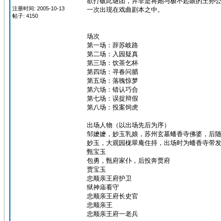
欲打破此谜团，并非是将她与极不起眼的王孙
注册时间: 2005-10-13
一次出现在戏曲剧本之中。
帖子: 4150
场次
第一场：辞苏岐路
第二场：入园疑真
第三场：饮茶乞杯
第四场：寻春问腊
第五场：落魄惊梦
第六场：错认巧合
第七场：误捉辩假
第八场：投案饲虎
出场人物（以出场先后为序）
邹嬷嬷，妙玉乳娘，苏州玄墓蟠香寺佛婆，后
妙玉，大观园栊翠庵住持，出场时为蟠香寺带
甄宝玉
包勇，甄府家仆，后投奔贾府
贾宝玉
忠顺亲王府护卫
狱神庙看守
忠顺亲王府长史官
忠顺亲王
忠顺亲王府一老兵