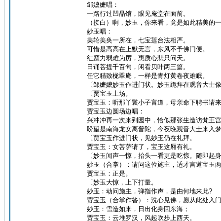
邹嬷嬷唱：
一路行过凹晶馆，眼见庵堂在面前。
（接白）啊，妙玉，你来看，竟是如此精美的
妙玉唱：
美轮美奂一所在，七宝莲台法相严。
可惜是高高在上默无言，东风不予佛门便。
红颜力弱难为厉，惠质心悲只问天。
日诵菩提千百句，闲看贝叶两三篇。
任它精致栊翠庵，一样是青灯黄卷夜难眠。
〔邹嬷嬷妙玉作进门状。妙玉跪拜在观音大士
〔贾宝玉上场。
贾宝玉：听那丫鬟小子言道，母亲命下聘书请
贾宝玉边圆场边唱：
兴冲冲再一次来到园中，恰似那张生造访梵王
盼望是南海龙女离普陀，今夜晚观音大士来入
〔贾宝玉作进门状，见妙玉仍在礼拜。
贾宝玉：女菩萨请了，宝玉这厢有礼。
〔妙玉闻声一惊，抬头一看更是吃惊。随即起
妙玉（合掌）：请问这位施主，适才言道宝玉
贾宝玉：正是。
〔妙玉大惊，上下打量。
妙玉：动问施主，弹指作声，是由何地来此?
贾宝玉（合掌作答）：洗心见佛，愿从此处入
妙玉：雪造如来，日出化身回东海；
贾宝玉：云堆罗汉，风起吹步上西天。