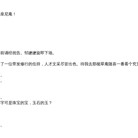
一座尼庵！
像前诵经祝告。邹嬷嬷旋即下场。
来了一位带发修行的住持，人才文采尽皆出色。待我去那栊翠庵随喜一番看个究
宫。
梦。
身。
两字可是珠宝的宝，玉石的玉？
门。