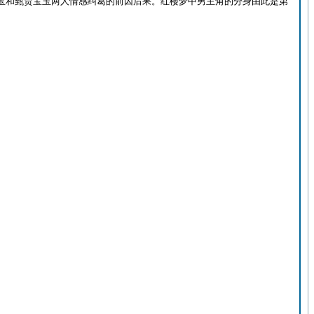
玉和甄贾宝玉两人情感纠葛的前因后果。红楼梦中男主角的分身由此是第