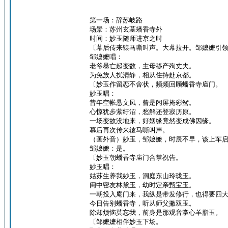
第一场：辞苏岐路
场景：苏州玄墓蟠香寺外
时间：妙玉随师进京之时
〔幕后传来辕马嘶叫声。大幕拉开。邹嬷嬷引
邹嬷嬷唱：
老爷暴亡起变数，主母移产殉丈夫。
为免族人扰清静，相从住持赴京都。
〔妙玉作留恋不舍状，频频回顾蟠香寺庙门。
妙玉唱：
昔年空帐悬文凤，曾是闲屏掩彩鸳。
心惊犹步萦纡沼，愁解还登寂历原。
一场变故没地来，好姻缘竟然变成佛因缘。
幕后再次传来辕马嘶叫声。
（画外音）妙玉，邹嬷嬷，时辰不早，该上车
邹嬷嬷：是。
〔妙玉朝蟠香寺庙门合掌祝告。
妙玉唱：
姑苏生养我妙玉，洞庭东山玲珑玉。
闺中密友林黛玉，幼时定亲甄宝玉。
一朝投入庵门来，我纵是带发修行，也得要四
今日告别蟠香寺，听从师父撇双玉。
除却烦恼莫忘我，前身是那观音掌心羊脂玉。
〔邹嬷嬷相伴妙玉下场。