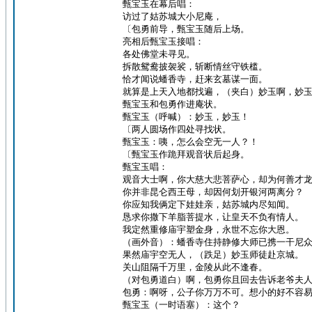
甄宝玉在幕后唱：
访过了姑苏城大小尼庵，
〔包勇前导，甄宝玉随后上场。
亮相后甄宝玉接唱：
各处佛堂未寻见。
拆散鸳鸯披袈裟，斩断情丝守铁槛。
恰才闻说蟠香寺，赶来玄墓谋一面。
就算是上天入地都找遍，（夹白）妙玉啊，妙
甄宝玉和包勇作进庵状。
甄宝玉（呼喊）：妙玉，妙玉！
〔两人圆场作四处寻找状。
甄宝玉：咦，怎么会空无一人？！
〔甄宝玉作跪拜观音状后起身。
甄宝玉唱：
观音大士啊，你大慈大悲菩萨心，却为何善才
你并非昆仑西王母，却因何划开银河两离分？
你应知我俩定下娃娃亲，姑苏城内尽知闻。
恳求你撒下羊脂菩提水，让皇天不负有情人。
我定然重修庙宇塑金身，永世不忘你大恩。
（画外音）：蟠香寺住持静修大师已携一干尼
果然庙宇空无人，（跌足）妙玉师徒赴京城。
关山阻隔千万里，金陵从此不逢春。
（对包勇道白）啊，包勇你且回去告诉老爷夫
包勇：啊呀，公子你万万不可。想小的好不容
甄宝玉（一时语塞）：这个？