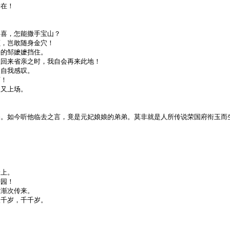
所在！
？
欢喜，怎能撒手宝山？
颠，岂敢随身金穴！
来的邹嬷嬷挡住。
姐回来省亲之时，我自会再来此地！
又自我感叹。
啊！
复又上场。
爷。如今听他临去之言，竟是元妃娘娘的弟弟。莫非就是人所传说荣国府衔玉而
身上。
进园！
近渐次传来。
娘千岁，千千岁。