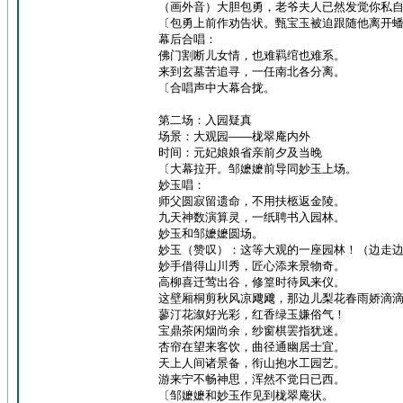
（画外音）大胆包勇，老爷夫人已然发觉你私
〔包勇上前作劝告状。甄宝玉被迫跟随他离开
幕后合唱：
佛门割断儿女情，也难羁绾也难系。
来到玄墓苦追寻，一任南北各分离。
〔合唱声中大幕合拢。
第二场：入园疑真
场景：大观园——栊翠庵内外
时间：元妃娘娘省亲前夕及当晚
〔大幕拉开。邹嬷嬷前导同妙玉上场。
妙玉唱：
师父圆寂留遗命，不用扶柩返金陵。
九天神数演算灵，一纸聘书入园林。
妙玉和邹嬷嬷圆场。
妙玉（赞叹）：这等大观的一座园林！（边走
妙手借得山川秀，匠心添来景物奇。
高柳喜迁莺出谷，修篁时待凤来仪。
这壁厢桐剪秋风凉飕飕，那边儿梨花春雨娇滴
蓼汀花溆好光彩，红香绿玉嫌俗气！
宝鼎茶闲烟尚余，纱窗棋罢指犹迷。
杏帘在望来客饮，曲径通幽居士宜。
天上人间诸景备，衔山抱水工园艺。
游来宁不畅神思，浑然不觉日已西。
〔邹嬷嬷和妙玉作见到栊翠庵状。