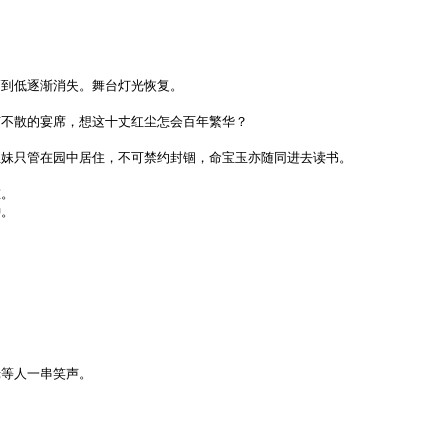
高到低逐渐消失。舞台灯光恢复。
有不散的宴席，想这十丈红尘怎会百年繁华？
姐妹只管在园中居住，不可禁约封锢，命宝玉亦随同进去读书。
重。
钟。
姥等人一串笑声。
。