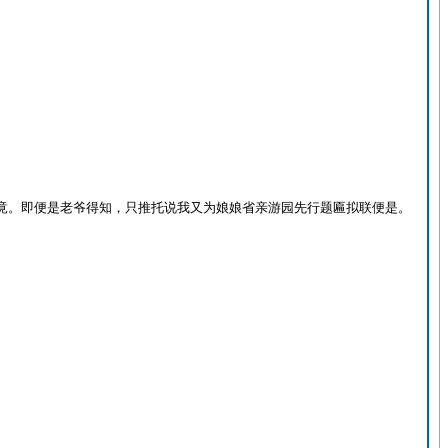
竟。即便是老爷得知，只推托说我又为娘娘省亲游园先行题匾拟联便是。