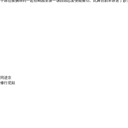
公子陈也俊捆绑到一起在畸园里谈一场自由恋爱便能奏功。此舞台剧本讲述了妙
随同进京
发修行尼姑