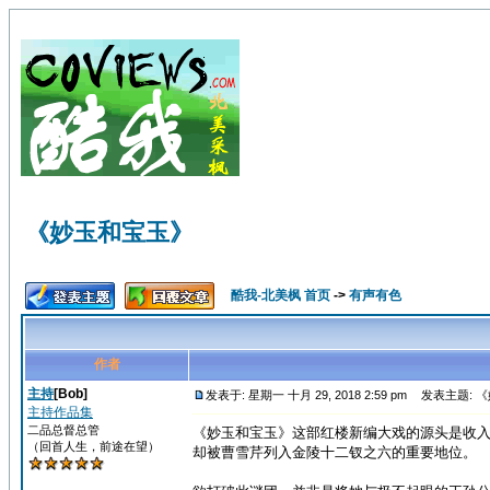
《妙玉和宝玉》
酷我-北美枫 首页
->
有声有色
作者
主持
[Bob]
发表于: 星期一 十月 29, 2018 2:59 pm
发表主题: 
主持作品集
二品总督总管
《妙玉和宝玉》这部红楼新编大戏的源头是收
（回首人生，前途在望）
却被曹雪芹列入金陵十二钗之六的重要地位。