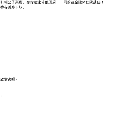
自引领公子离府。命你速速带他回府，一同前往金陵体仁院赴任！
蟠香寺缓步下场。
边欣赏边唱）
滴。