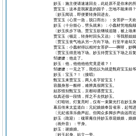
妙玉：施主便请速速回去，此处原不是你来的
贾宝玉：这本是我家盖的园子，怎地不能来得
〔妙玉闻说，即便要转身回进去。
贾宝玉（心里一急，脱口而出）：女菩萨一天
妙玉（十分烦心，劈头就来）：小蠢材凭地痴
〔妙玉疾步下场。贾宝玉欲继续追随，被上场
贾宝玉（顿足，转身时回头又说）：等我那姐
〔贾宝玉丧气地从另一方向下场。行至半途却
贾宝玉：小蠢材得以相对女菩萨——啊呀，妙
〔贾宝玉得意地下场。妙玉待贾宝玉下场之后
邹嬷嬷：他走了。
妙玉：他，他他他他究竟是谁？！
邹嬷嬷：一见之下，我也以为就是甄府宝玉姑
妙玉：宝玉？！（接唱）
甄宝玉来贾宝玉，两人名字皆宝玉！
容颜身形一般样，难辨真假两宝玉。
姑苏惜别甄宝玉，京都却遇贾宝玉。
似真还假一段情，挥之不去扰妙玉。
〔灯暗转。灯复亮时，仅有一束聚光打在妙玉
幕后传来太监道白：元妃娘娘奉旨省亲，起驾
〔元妃省亲乐曲声起。但闻众多脚步声由远而
妙玉（跪迎）：栊翠庵住持妙玉恭迎娘娘，娘
（画外音）：平身。
妙玉：谢娘娘。
〔妙玉起身。站立一旁。