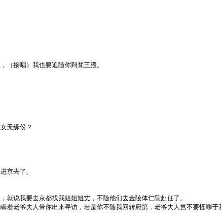
玉，（接唱）我也要追随你到梵王殿。
龙女无缘份？
众进京去了。
人，就说我要去京都找我姐姐姐丈，不随他们去金陵体仁院赴任了。
易瞒着老爷夫人带你出来寻访，若是你不随我回转府第，老爷夫人岂不要怪罪于