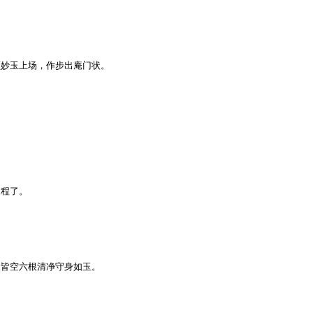
领妙玉上场，作步出庵门状。
启程了。
大皆空六根清净守身如玉。