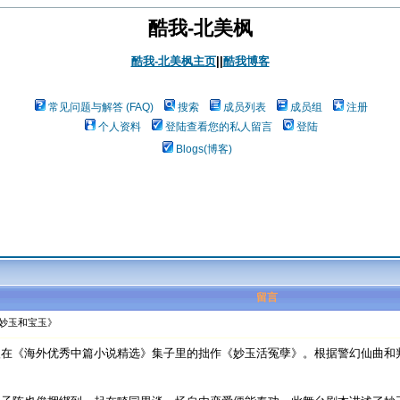
酷我-北美枫
酷我-北美枫主页
||
酷我博客
常见问题与解答 (FAQ)
搜索
成员列表
成员组
注册
个人资料
登陆查看您的私人留言
登陆
Blogs(博客)
留言
《妙玉和宝玉》
入在《海外优秀中篇小说精选》集子里的拙作《妙玉活冤孽》。根据警幻仙曲和