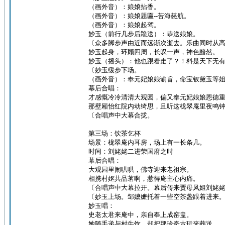
（画外音）：娘娘拈香。
（画外音）：娘娘题匾--苦海慈航。
（画外音）：娘娘起驾。
妙玉（前行几步后跪送）：恭送娘娘。
〔众多脚步声由近而远渐次逝去。乐曲同时从
妙玉起身，环顾四周，长叹一声，神色黯然。
妙玉（摇头）：他也跟着走了？！料是天下无
〔妙玉缓步下场。
（画外音）：奉元妃娘娘谕旨，命宝钗黛玉等
幕后合唱：
才感慨冷冷清清大观园，偏又奉元妃娘娘恩德
那壁厢怡红院内动绮思，且听这栊翠庵里夜鸣
〔合唱声中大幕合拢。
第三场：饮茶乞杯
场景：栊翠庵内耳房，场上有一长条几。
时间：刘姥姥二进荣国府之时
幕后合唱：
大观园里闹哄哄，佛寺迎来老祖宗。
相携村妪共品茗啊，惹得庵主心内痛。
〔合唱声中大幕拉开。幕后传来贾母凤姐刘姥
〔妙玉上场。邹嬷嬷托着一些空茶盏跟着进来
妙玉唱：
史老太君来庵中，亲自奉上成窑盅。
她随手递与村牛饮，却把那珍奇古玩来葬送。