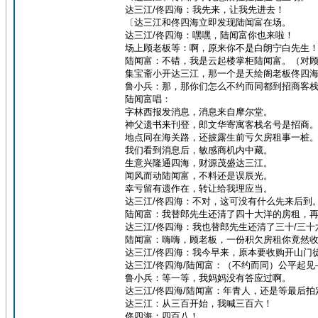
达三江/佟四海：我先来，让我先进去！
〔达三江和佟四海立即发现陆闻富在场。
达三江/佟四海：嘿嘿，陆闻富你也来啦！
场上顾老板等：啊，原来你不是白朗宁白先生
陆闻富：不错，我是云起楼掌柜陆闻富。（对
集宝斋小开达三江，那一个是天绘阁老板佟四
鲁小兵：那，那你们怎么不约而同都到招商客
陆闻富唱：
字林西报发消息，消息来自摩尔堂。
神父遗书来刊登，郎文华寄寓客栈名号是招商
地点同在海关路，还披露生前亏欠房租事一桩
我们看到消息后，敏感商机内中藏。
生意兴隆通四海，财源茂盛达三江。
闻风而动陆闻富，不料还是误辰光。
幸亏留有遗作在，转让给我理应当。
达三江/佟四海：不对，这可没有什么先来后到
陆闻富：我替郎先生还清了四十大洋的房租，
达三江/佟四海：我也替郎先生还清了三十/三
陆闻富：嗨嗨，顾老板，一份积欠房租你竟然
达三江/佟四海：我今早来，原本要收购开山门
达三江/佟四海/陆闻富：（不约而同）公平起
鲁小兵：等一等，我妈妈没有答应过啊。
达三江/佟四海/陆闻富：年青人，还是等最后
达三江：从三百开始，我喊三百六！
佟四海：四百八！