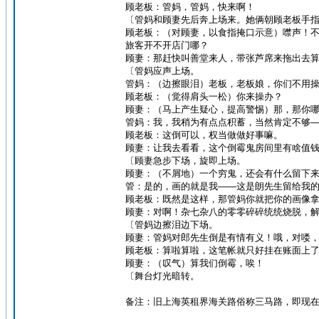
顾老板：管妈，管妈，快来啊！
〔管妈和顾妻先后奔上场来。她俩朝顾老板手
顾老板：（对顾妻，以食指掩口示意）噤声！
旅客开不开店门哪？
顾妻：那赶快叫善堂来人，带张芦席来拖出去
〔管妈应声上场。
管妈：（边擦眼泪）老板，老板娘，你们不用
顾老板：（觉得肩头一松）你来操办？
顾妻：（马上产生疑心，提高警惕）那，那你
管妈：我，我稍为有点点积蓄，当然肯定不够
顾老板：这倒可以，权当做做好事嘛。
顾妻：让我去看看，这个倒霉鬼房间里有啥值
〔顾妻急步下场，旋即上场。
顾妻：（不屑地）一个穷鬼，还会有什么留下
管：是的，画的就是我——这是朗先生留给我
顾老板：既然是这样，那管妈你就把你的画像
顾妻：对啊！杂七杂八的零零碎碎统统烧脱，
〔管妈边擦泪边下场。
顾妻：管妈对郎先生倒是有情有义！哦，对喽
顾老板：算啦算啦，这笔帐就只好挂在账面上
顾妻：（叹气）算我们倒霉，唉！
〔舞台灯光暗转。
备注：旧上海英租界海关路俗称三马路，即现