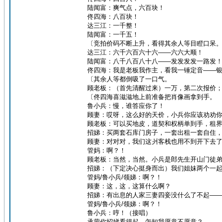
陆闻富：爽气点，六百块！
佟四海：八百块！
达三江：一千整！
陆闻富：一千五！
〔竞拍价码不断上升，看得其余人等目瞪口呆
达三江：六千六百六十六——六六大顺！
陆闻富：八千八百八十八——发发发发一路发
佟四海：我是老板我作主，看我一锤定音——
〔其余人等都倒吸了一口气。
顾老板：（首先清醒过来）一万，第二次报价
〔佟四海喜滋滋地上前准备把肖像画拿到手。
鲁小兵：慢，谁答应你了！
顾妻：哎呀，这么好的天价，小兵你应该劝劝
顾老板：可以买地皮，道契和权柄单到手，租
招娣：买两套石库门房子，一套出租一套自住
顾妻：对对对，我们这爿客栈也用不到开下去
管妈：啊？！
顾老板：当然，当然。小兵是郎先生开山门徒
招娣：（下定决心挺身而出）我们姐妹两个一
管妈/鲁小兵/领娣：啊？！
顾妻：这，这，这算什么啊？
招娣：有出息的人家三妻四妾没什么了不起—
管妈/鲁小兵/领娣：啊？！
鲁小兵：哼！（接唱）
承蒙你招娣看得起，怎知我愿意不愿意？