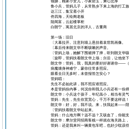
领娣，顾家小女儿，小家碧玉，秉心忠厚
鲁小兵，管妈儿子，从常熟乡下来上海的打工
达三江，集宝斋小开
佟四海，天绘阁老板
陆闻富，云起楼掌柜
白朗宁，寓居北京的洋人，古董商
第一场：旧日
〔大幕拉开。注意到墙上悬挂着袁世凯画像。
〔幕后传来朗文华不断咳嗽的声音。
〔管妈上场，她解下围裙掸了掸，听到朗文华
〔旋即，管妈扶着朗文华上场；尔后，让他坐
朗文华：管妈，我，我真的要好好谢谢你——
病魔缠身神难宁，蒙你往常多照应。
眼看去日无多时，未曾报答怎安心？
管妈唱：
先生不必如此讲，我不照应谁照应。
本是管妈份内事，何况你和我儿小兵还有一份
朗文华：小兵这个孩子，年纪虽小，相当有灵
管妈：先生，先生你宽宽心，千万不要这样说
朗文华：好，好，我不说。来，扶我起来——
〔管妈扶着朗文华站起来。
管妈：什么地方啊？远不远？又咳血了，你能
朗文华：摩尔堂同招商客栈一样就在海关路上
管妈：还是我来叫一辆黄包车吧，也好少耽误