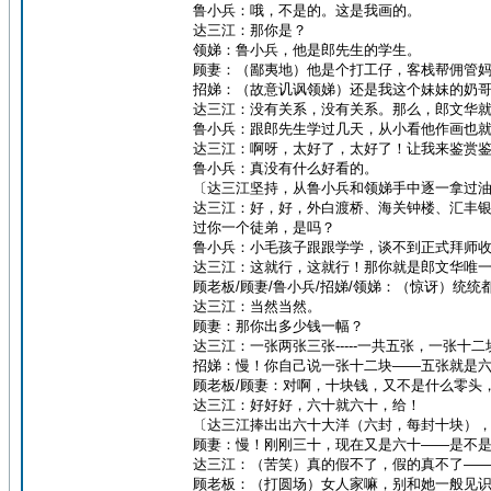
鲁小兵：哦，不是的。这是我画的。
达三江：那你是？
领娣：鲁小兵，他是郎先生的学生。
顾妻：（鄙夷地）他是个打工仔，客栈帮佣管
招娣：（故意讥讽领娣）还是我这个妹妹的奶
达三江：没有关系，没有关系。那么，郎文华
鲁小兵：跟郎先生学过几天，从小看他作画也
达三江：啊呀，太好了，太好了！让我来鉴赏
鲁小兵：真没有什么好看的。
〔达三江坚持，从鲁小兵和领娣手中逐一拿过
达三江：好，好，外白渡桥、海关钟楼、汇丰
过你一个徒弟，是吗？
鲁小兵：小毛孩子跟跟学学，谈不到正式拜师
达三江：这就行，这就行！那你就是郎文华唯
顾老板/顾妻/鲁小兵/招娣/领娣：（惊讶）统统
达三江：当然当然。
顾妻：那你出多少钱一幅？
达三江：一张两张三张-----一共五张，一张
招娣：慢！你自己说一张十二块——五张就是
顾老板/顾妻：对啊，十块钱，又不是什么零头
达三江：好好好，六十就六十，给！
〔达三江捧出出六十大洋（六封，每封十块）
顾妻：慢！刚刚三十，现在又是六十——是不
达三江：（苦笑）真的假不了，假的真不了—
顾老板：（打圆场）女人家嘛，别和她一般见