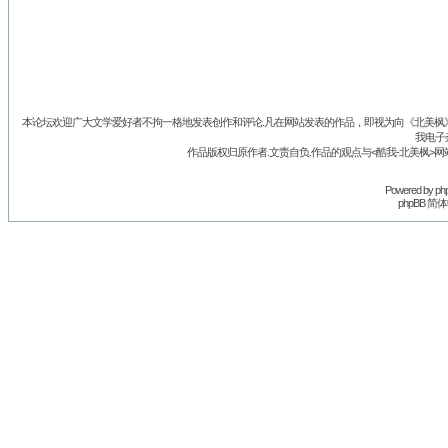
本论坛欢迎广大文学爱好者不拘一格地发表创作和评论.凡在网站发表的作品，即视为向《北美枫》丛
我电子
作品版权归原作者.文责自负.作品的观点与<酷我-北美枫>网
Powered by
ph
phpBB 简