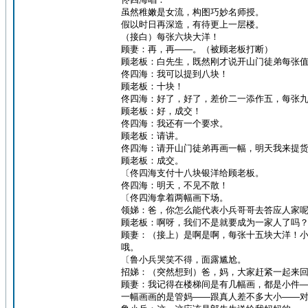
虽然稚嫩是女流，构图巧妙名师授。
假以时日再深造，有待更上一层楼。
（接白）每张六块大洋！
顾妻：再，再——。（被顾老板打断）
顾老板：白先生，既然刚才说开山门徒弟每张
佟四海：我可以提到八块！
顾老板：十块！
佟四海：好了，好了，差价二一添作五，每张
顾老板：好，成交！
佟四海：我还有一个要求。
顾老板：请讲。
佟四海：请开山门徒弟再画一幅，明天我来提
顾老板：成交。
〔佟四海支付十八块银洋给顾老板。
佟四海：明天，不见不散！
〔佟四海拿着两幅画下场。
领娣：爸，你怎么能代表小兵哥哥去答应人家
顾老板：啊呀，我们不是就要成为一家人了吗
顾妻：（接上）是啊是啊，每张十五块大洋！
哦。
〔鲁小兵哭笑不得，面露尴尬。
招娣：（突然想到）爸，妈，大家赶紧一起来
顾妻：我记得在楼梯间是有几幅画，都是小件
一幅画画的是管妈——跟真人差不多大小——