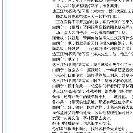
鲁小兵：哼，刚才不是还说我们是一家人了吗
〔鲁小兵和领娣整理好箱子，准备离开。
达三江/佟四海/陆闻富：对对对，我们大家出去
〔顾老板顾妻和招娣三人一起拦住门口。
〔正在闹得不可开交的时候，幕后传来白朗宁
白朗宁：（幕后）请问招商客栈的顾老板在吗
〔场上众人各自停步，一起看着白朗宁上场。
顾老板：我就是，请问你这位洋先生找我有什
白朗宁：哦，我就是前天打电报来的白朗宁。
顾老板：好好好——（已成习惯性地脱口而出
达三江/佟四海/陆闻富：洋人先生，他，他是
白朗宁：哦？！
达三江/佟四海/陆闻富：我早就替郎先生付了三
白朗宁；这么多？！据我所知，十年前还是宣
下来还比日租便宜，满打满算加上利息，只要
达三江/佟四海/陆闻富：啊？！这家客栈心真
白朗宁：原来如此——想必你们都看到了字林
达三江/佟四海/陆：对对对啊，郎先生已经作
领娣：还有郎先生的徒弟鲁小兵——就是他。
鲁小兵：（带玩笑性质地）那还有我这位小师
白朗宁：好，很好！既然这样，让我来告诉大
摩尔堂神父前年仙逝去，牧师他整理遗物时日
发现一封英文信，字林西报去央求。
翻译刊登成铅字，信息旧雨互交流。
你们看到报纸触商机，找到客栈争先又恐后。