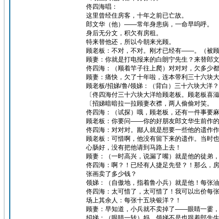
佟四海唱：
这里曾经住房客，十年之前已亡故。
郎文华（他）——常年身患病，一命早呜呼。
身后无分文，积欠有房租。
特来替他还，所以今朝来光顾。
顾老板：不对，不对。刚才已经有——。（被
顾妻：你就是打电报来的白朗宁先生？来替郎
佟四海：（顺着竿子往上爬）对对对，欠多少
顾妻：痛快，欠了十年啦，连本带利三十六块
顾老板/招娣/鲁/领娣：（背白）三十六块大洋
〔佟四海付三十六块大洋给顾老板。顾老板喜
〔招娣暗暗拉一拉顾妻衣襟，两人偷偷对笑。
佟四海：（试探）哦，顾老板，还有一件事要
顾老板：你要问——你的好朋友郎文华生前作
佟四海：对对对。鄙人就是想要一些他的遗作
顾老板：可惜啊，他没有留下来的遗作。当时
心肠好，没有把他请到马路上去！
顾妻：（一时高兴，说漏了嘴）就是他的徒弟
佟四海：啊？！已经有人捷足先登？！那么，
张画卖了多少钱？
领娣：（自傲地，指着鲁小兵）就是他！每张
佟四海：太可惜了，太可惜了！我可以出价每
场上其余人：每张十五块银洋？！
顾妻：早知道，小兵就不卖掉了——眼睛一霎
招娣：（眼睛一转）妈，领娣不是也跟着郎先