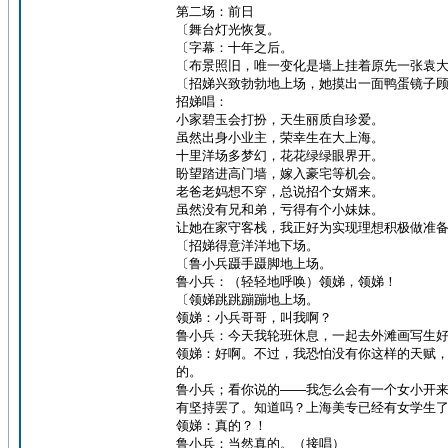
第二场：前日
〔舞台灯光恢复。
〔字幕：十年之后。
〔布景照旧，唯一变化是墙上挂着原先一张袁
〔招娣兴致勃勃地上场，她摸出一面鸭蛋镜子
招娣唱：
小家碧玉会打扮，天生丽质自珍爱。
虽然出身小业主，荣幸生在大上海。
十里洋场多梦幻，花花绿绿眼界开。
盼望踏进高门墙，嫁入豪宅等机会。
老爸老妈想不穿，总说招个女婿来。
虽然没有兄和弟，亏得有个小妹妹。
让她在家守客栈，我正好为实现理想积极做准
〔招娣得意洋洋地下场。
〔鲁小兵蹑手蹑脚地上场。
鲁小兵：（轻轻地呼唤）领娣，领娣！
〔领娣跳跳蹦蹦地上场。
领娣：小兵哥哥，叫我啊？
鲁小兵：今天我轮班休息，一起去外滩画写生
领娣：好啊。不过，我恐怕没有你这样的天赋
的。
鲁小兵；看你说的——我怎么会有一个女小开
有坚持罢了。知道吗？上海美专已经有女学生
领娣：真的？！
鲁小兵：当然真的。（接唱）