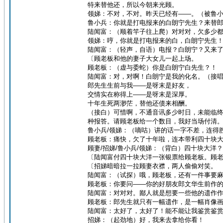
特来替他还，所以今朝来光顾。
领娣：不对，不对。昨天已经有——。（被鲁
鲁小兵：你就是打电报来的白朗宁先生？来替
陆闻富：（顺着竿子往上爬）对对对，欠多少
领娣：哼，你就是打电报来的白，白朗宁先生
陆闻富：（轻声，自语）电报？白朗宁？又来
〔顾老板和他的妻子大女儿一起上场。
顾老板：（虚与委蛇）你是白朗宁白先生？！
陆闻富：对，对啊！白朗宁是我的化名。（接
郎先生生前与我——是呀末是好友，
交情实在称得上——是呀末是深厚。
十年生死两渺茫，替他还债来相酬。
（接白）可惜啊，不通音讯多少时日，未能临
种报答。请顾老板给一个数目，我好当场付清
鲁小兵/领娣：（嘀咕）讲的话一字不差，连得
顾老板：痛快，欠了十年啦，连本带利四十块
顾妻/招娣/鲁小兵/领娣：（背白）四十块大洋
〔陆闻富付四十块大洋一张银票给顾老板。顾
〔招娣暗暗拉一拉顾妻衣襟，两人偷偷对笑。
陆闻富：（试探）哦，顾老板，还有一件事要
顾老板：你要问——你的好朋友郎文华生前作
陆闻富：对对对。鄙人就是想要一些他的遗作
顾老板：郎先生就只有一幅遗作，是一幅肖像
陆闻富：太好了，太好了！能不能让我鉴赏鉴
招娣：（起劲地）好，我来去拿给你看！