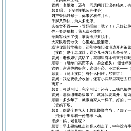
管妈：老板娘，还有一间房间打扫没有结束，
顾妻唱：（假惺惺地装腔作势）
叫声管妈好帮手，你来客栈年月久。
手脚又勤快，为人多忠厚。
实在舍不得——（管妈插白：哦？！）只好让
你不要瞎猜想，我无奈不能留。
招商客栈欠了债，准备抵押要脱手。
大家眼看要散伙，心里难过酸溜溜。
或许你回转常熟去，还能够在阳澄湖边开爿茶
（接白）砌个老虎灶，置办几张方台几条长凳
管妈：老板娘讲笑话了，我哪里有本钱来开店
顾妻：（继续口惠而不实，卖空虚头） 假使稍
管妈：谢谢你的好意，这倒不必。不过嘛——
顾妻：（马上接口）有什么困难，尽管讲！
管妈：我总要收拾收拾，还有小兵那里我想去
离开？
顾妻：可以可以，完全可以！还有，工钱也帮
管妈：那就谢谢老板娘了。就算我要离开，这
顾妻：多少年了，就跟自家人一样了。好的，
〔管妈下场。
顾妻：倒是个爽气人！总算顺顺当当，了却了
〔招娣手里拿着一份电报上场。
招娣：妈，老爸呢？
顾妻：早上要结账走的客人都走了，中午没有