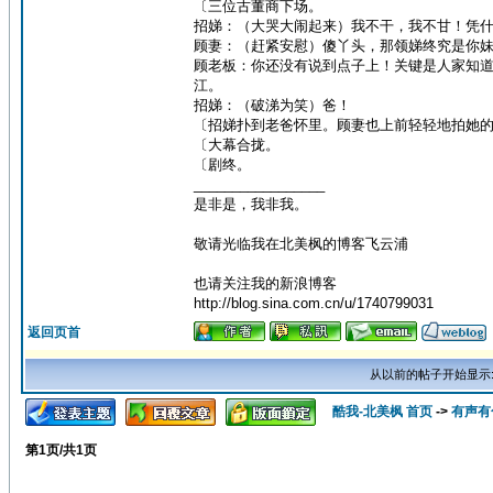
〔三位古董商下场。
招娣：（大哭大闹起来）我不干，我不甘！凭
顾妻：（赶紧安慰）傻丫头，那领娣终究是你
顾老板：你还没有说到点子上！关键是人家知
江。
招娣：（破涕为笑）爸！
〔招娣扑到老爸怀里。顾妻也上前轻轻地拍她
〔大幕合拢。
〔剧终。
_________________
是非是，我非我。
敬请光临我在北美枫的博客飞云浦
也请关注我的新浪博客
http://blog.sina.com.cn/u/1740799031
返回页首
从以前的帖子开始显示
酷我-北美枫 首页
->
有声有
第
1
页/共
1
页