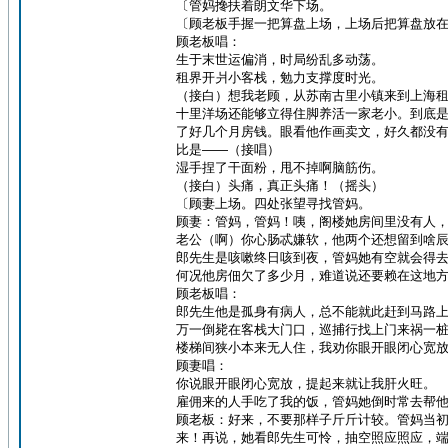
〔管妈搀扶着朗文华下场。
〔顾老板手握一把算盘上场，上场后把算盘放
顾老板唱：
生于末世运偏消，时局纷乱多动荡。
租界开爿小客栈，勉力支撑度时光。
（接白）想我老顾，从苏南古里小镇来到上海租
十里洋场还能够立得住脚养活一家老小。到底
了好几个月房钱。眼看他作画卖文，好久都没
比是——（接唱）
湿手捏了干面粉，甩不掉啊脑筋伤。
（接白）头痛，真正头痛！（摇头）
〔顾妻上场。四处张望寻找管妈。
顾妻：管妈，管妈！咦，阁楼她房间里没有人
老公（啊）你心肠忒嫌软，他两个还想留到啥
郎先生是咳嗽终日咳到夜，管妈她有空就会得
何况他房佃欠了多少月，难道说还要赖在这地
顾老板唱：
郎先生他是孤身有病人，总不能就此赶到马路
万一倒毙在客栈大门口，巡捕行找上门来祸一
楼梯间狭小本来无人住，我劝你眼开眼闭心宽
顾妻唱：
你说眼开眼闭心宽放，提起来就让我肝火旺。
雇佣来的人手吃了我的饭，管妈她倒时常去帮
顾老板：好来，不要那样子斤斤计较。管妈当
来！再说，她看郎先生可怜，抽空照应照应，