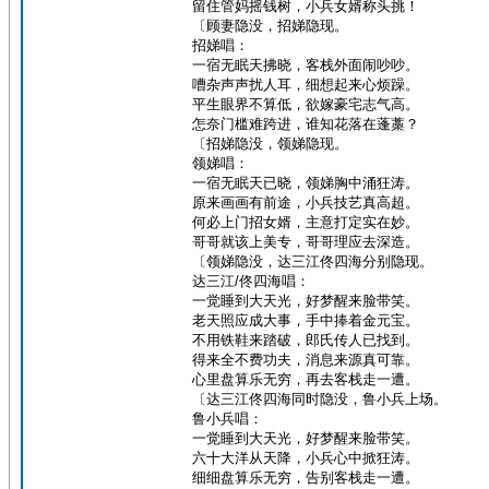
留住管妈摇钱树，小兵女婿称头挑！
〔顾妻隐没，招娣隐现。
招娣唱：
一宿无眠天拂晓，客栈外面闹吵吵。
嘈杂声声扰人耳，细想起来心烦躁。
平生眼界不算低，欲嫁豪宅志气高。
怎奈门槛难跨进，谁知花落在蓬藁？
〔招娣隐没，领娣隐现。
领娣唱：
一宿无眠天已晓，领娣胸中涌狂涛。
原来画画有前途，小兵技艺真高超。
何必上门招女婿，主意打定实在妙。
哥哥就该上美专，哥哥理应去深造。
〔领娣隐没，达三江佟四海分别隐现。
达三江/佟四海唱：
一觉睡到大天光，好梦醒来脸带笑。
老天照应成大事，手中捧着金元宝。
不用铁鞋来踏破，郎氏传人已找到。
得来全不费功夫，消息来源真可靠。
心里盘算乐无穷，再去客栈走一遭。
〔达三江佟四海同时隐没，鲁小兵上场。
鲁小兵唱：
一觉睡到大天光，好梦醒来脸带笑。
六十大洋从天降，小兵心中掀狂涛。
细细盘算乐无穷，告别客栈走一遭。