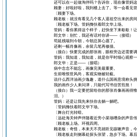
还可以在一起做淘伴吗？告诉你，现在像管妈
顾妻：好啦好啦，我到楼上去了。等一会看见
〔顾妻下场。
顾老板：就没有看见几个客人退祖空出来的房
〔顾老板下场。管妈搀扶着郎文华上场。
管妈：看你累得这个样子，赶快坐下来歇歇！
郎文华：别忙，我还有话对你讲——（接唱）
苟延残喘到今朝，今朝总算心愿了。
还剩一幅肖像画，余留几笔再修描。
（接白）快要完成的那张画，眼框旁边还需要
管妈：我知道，我知道，就是你平时细心观察
郎文华：正是——（接唱）
病中念念不能忘，画像完美最重要。
生前唯恨世风尚，客观实物被轻藐。
说什么西洋油画少逸趣，道什么国画意境称头
我的画作少人来问津，只能代写书信苦煎熬！
（接白）我一定要把留给你的那张肖像画画得
泪。）
管妈：还是让我先来扶你去躺一躺吧。
〔管妈搀扶着郎文华下场。
〔舞台灯光转暗。
〔远处海关钟声伴随着近旁小菜场嘈杂的声音
〔顾老板上场。环视四周。
顾老板：奇怪，本来天不亮就听见咳嗽声音，
〔顾老板走到侧幕处探头张望，急步下场。幕