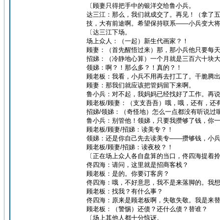
〔顾妻只得把手中的银洋交给鲁小兵。
达三江：那么，我们就成交了。再见！（拿了
技，大有前途啊。希望保持联系——小兵变大
〔达三江下场。
场上众人：（一起）新生代画家？！
顾妻：（首先醒悟过来）那，那小兵他只要每天
招娣：（冷静地心算）一个月就是三百六十块
领娣：啊？！那么多？！真的？！
顾老板：我看，小兵不用再去打工了。干脆腾
顾妻：那我们就应该把管妈留下来啊。
鲁小兵：对不起，我妈妈已经找好了工作。再
顾老板/顾妻：（支支吾吾）哦，哦，还有，还
招娣/领娣：（奇怪地）怎么一点都没有听说过
鲁小兵：别管他！领娣，只要我攒够了钱，你
顾老板/顾妻/招娣：读美专？！
领娣：还是你自己先去读美专——攒够钱，小
顾老板/顾妻/招娣：读夜校？！
〔正在场上众人各自盘算的当口，佟四海提着
佟四海：请问，这里就是招商客栈？
顾老板：是的。你要订客房？
佟四海：哦，不好意思，我不是来落脚的。我
顾老板：找我？有什么事？
佟四海：原来是顾老板啊，失敬失敬。我是来
顾老板：（警惕）还债？还什么债？替谁？
〔场上其他人都十分惊讶。