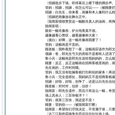
〔招娣急步下场。听得幕后上楼下楼的脚步声
管妈：招娣，招娣，你怎么可以——（被顾妻
招娣：白先生，你来看，画像和本人像到什么
〔招娣把画像放在舞台正中。
〔陆闻富啧啧赞赏这一幅酷肖真人的油画，再
陆闻富唱：
眼前一幅肖像画，炉火纯青真不假。
越像越看心赞叹，越看越像称大家！
（接白）好啊，这一幅肖像画我要了！
管妈：这幅画是不卖的。
顾老板：我昨夜想了一夜，这幅画应该作为郎
领娣：爸，郎先生亏欠的房租不是都有人还清
鲁小兵：这幅画是郎先生送给我妈妈的，怎么
顾妻：反正，反正这幅画在招商客栈里画的，
先生画的，工作时间哦。
管妈：我又没有耽搁客栈打扫和别的家务！再
鲁小兵：完全是瞎扯，我妈妈又不是招商客栈
招娣：好啦，好啦，别争了，还是让白先生估
顾老板：对对对，估价，估价！
陆闻富：郎先生遗作，而且只有这么一幅，奇
场上其余人：三百块银洋？！
管妈：就算三百块，我还是不卖！
顾妻：管妈你——（被陆闻富打断）
陆闻富：希望你们尽快决定，不管属于谁，只
〔达三江和佟四海争先恐后拉拉扯扯地上场。