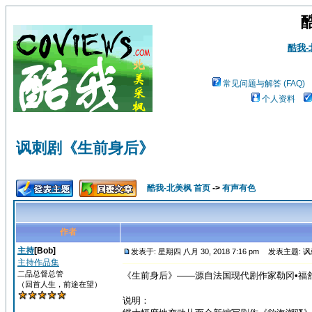
酷我
常见问题与解答 (FAQ)
个人资料
讽刺剧《生前身后》
酷我-北美枫 首页
->
有声有色
作者
主持
[Bob]
发表于: 星期四 八月 30, 2018 7:16 pm
发表主题: 
主持作品集
二品总督总管
《生前身后》——源自法国现代剧作家勒冈•福
（回首人生，前途在望）
说明：