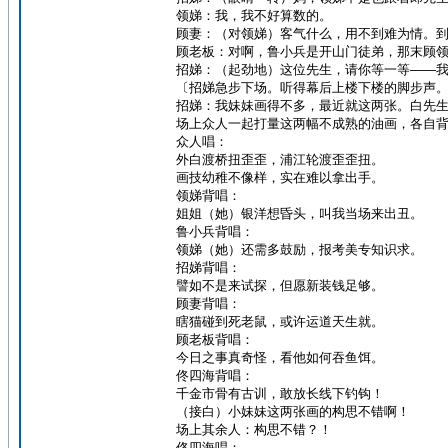
领娣：我，我不好算数的。
顾妻：（对领娣）客气什么，用不到难为情。
顾老板：对啊，鲁小兵是开山门徒弟，那末顾
招娣：（起劲地）这位先生，请你等一等——
〔招娣急步下场。听得幕后上楼下楼的脚步声
招娣：我妹妹画得不多，最近就这两张。白先
场上众人一起打量这两幅不成熟的油画，各自
众人唱：
外白渡桥扭歪歪，浦江轮渡歪歪扭。
画技幼稚不像样，实在难以拿出手。
领娣背唱：
姐姐（她）银洋想昏头，叫我当场来出丑。
鲁小兵背唱：
领娣（她）还需多鼓励，报考美专知识求。
招娣背唱：
譬如不是来试探，但愿新装钱足够。
顾妻背唱：
瞎猫碰到死老鼠，或许运道天生就。
顾老板背唱：
今日之事真奇怪，看他如何吞鱼饵。
佟四海背唱：
千金市骨有古训，敢放长线下钓钩！
（接白）小妹妹这两张画的构思不错啊！
场上其余人：构思不错？！
佟四海唱：