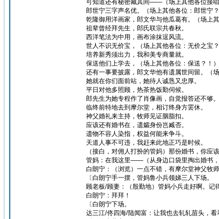
可知道还有秘密藏其间——（场上其他各位接
郎世宁三字声名优。（场上其他各位：郎世宁
乾隆御用洋画家，郎文华与他瓜葛有。（场上
祖辈曾经拜先生，郎氏联宗共春秋。
西洋笔法为中用，画布涂抹逞风流。
世人不识无价宝，（场上其他各位：无价之宝
培养新秀须出力，我和美专商量就。
保送他们上学去，（场上其他各位：保送？！
还有一事要披露，郎文华他有遗属世间留。（
她就在你们面前站，她待人诚恳又忠厚。
平日对他多照顾，热茶热饭勤伺候。
郎先生为她专程作了肖像画，自觉报答还不够
临终前特地去到摩尔堂，相订终身方罢休。
神父婚礼来主持，牧师见证胭脂扣。
应该还有婚书在，遗孀身份岂臧否。
遗物不容人染指，权益何能来争斗。
天道人事不可违，我赶来此地正巧是时候。
（接白，对佣人打扮的管妈）那份婚书，你应
管妈：在我这里——（从身边口袋里掏出婚书
白朗宁：（浏览）一点不错，有摩尔堂神父牧
〔白朗宁手一摆，管妈鲁小兵领娣三人下场。
顾老板/顾妻：（殷勤地）管妈小兵走好啊。记
白朗宁：拜拜！
〔白朗宁下场。
达三江/佟四海/陆闻富：让我也去轧轧苗头，