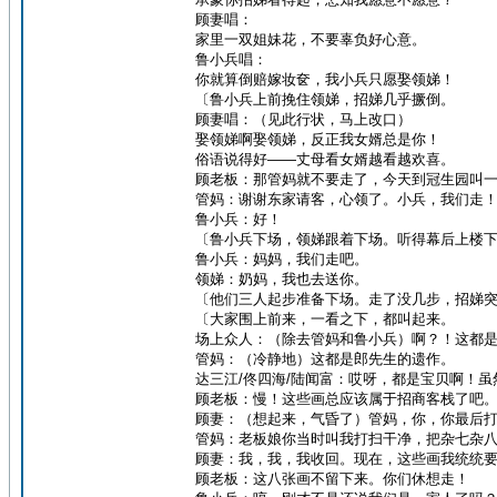
顾妻唱：
家里一双姐妹花，不要辜负好心意。
鲁小兵唱：
你就算倒赔嫁妆奁，我小兵只愿娶领娣！
〔鲁小兵上前挽住领娣，招娣几乎撅倒。
顾妻唱：（见此行状，马上改口）
娶领娣啊娶领娣，反正我女婿总是你！
俗语说得好——丈母看女婿越看越欢喜。
顾老板：那管妈就不要走了，今天到冠生园叫
管妈：谢谢东家请客，心领了。小兵，我们走
鲁小兵：好！
〔鲁小兵下场，领娣跟着下场。听得幕后上楼
鲁小兵：妈妈，我们走吧。
领娣：奶妈，我也去送你。
〔他们三人起步准备下场。走了没几步，招娣
〔大家围上前来，一看之下，都叫起来。
场上众人：（除去管妈和鲁小兵）啊？！这都
管妈：（冷静地）这都是郎先生的遗作。
达三江/佟四海/陆闻富：哎呀，都是宝贝啊！
顾老板：慢！这些画总应该属于招商客栈了吧
顾妻：（想起来，气昏了）管妈，你，你最后
管妈：老板娘你当时叫我打扫干净，把杂七杂
顾妻：我，我，我收回。现在，这些画我统统
顾老板：这八张画不留下来。你们休想走！