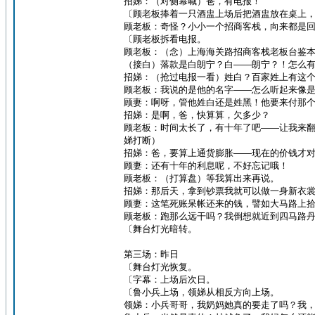
招娣：（对侧幕喊）爸，有电报！
〔顾老板捧着一只酒盅上场后把酒盅放在桌上
顾老板：奇怪？小小一个招商客栈，向来都是回
〔顾老板拆看电报。
顾老板：（念）上海海关路招商客栈老板台鉴
（接白）落款是白朗宁？白——朗宁？！怎么
招娣：（抢过电报一看）姓白？百家姓上有这
顾老板：我说的是他的名字——怎么听起来像
顾妻：啊呀，管他姓白还是姓黑！他要来付那
招娣：是啊，爸，快算算，欠多少？
顾老板：时间太长了，有十年了吧——让我来
娣打断）
招娣：爸，要算上通货膨胀——现在的价钱才
顾妻：还有十年的利息呢，不好忘记哦！
顾老板：（打算盘）等我算出来再说。
招娣：那后天，拿到钞票我就可以做一身新衣
顾妻：这笔死账呆帐还来的钱，譬如大马路上
顾老板：跑那么远干吗？我倒想就近到四马路
〔舞台灯光暗转。
第三场：昨日
〔舞台灯光恢复。
〔字幕：上场后次日。
〔鲁小兵上场，领娣从相反方向上场。
领娣：小兵哥哥，我奶妈她真的要走了吗？我