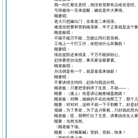
我一向忙着生意经，倒没有觉察有点啥名堂经
亏得被你一言来提醒，确实是件大事情。
顾妻唱;
老大只想嫁出门，全靠老二来招亲。
难道你想要和管妈做亲家，半子之靠就是这个
顾老板唱：
不能不能万不能，怎能让同行惹笑柄。
工地上一个打工仔，休想动什么坏脑筋！
顾妻唱：
现在提防还来得及，千万不能掉轻心。
赶快要把办法想，事关家业最要紧。
顾老板唱：
办法倒是有一个，就是釜底来抽薪！
顾妻唱：
不要讲得文绉绉，赶快与我说分明。
顾老板：只要把管妈停了生意，不就——，
顾妻：（接上）你是讲让她卷铺盖跑路！
顾老板：对啊，做娘的不在此地帮工了，那个
顾妻：对对对，这样子就一下子割断了。好是
领娣，为了养老，为了这爿客栈，只好就此照
顾老板：哎，我帮忙出了主意，讲要由你女人
顾妻：当然当然。
〔顾老板下场。
顾妻：（对侧幕喊）管妈，管妈，快来！
〔管妈应声上场。