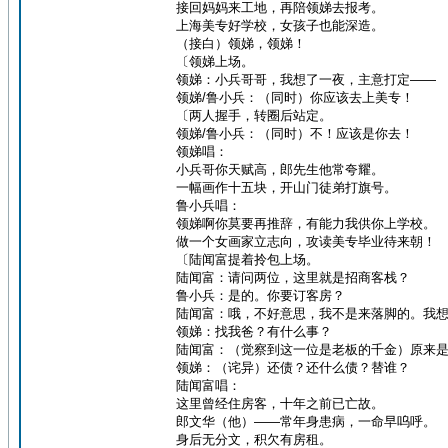
接回妈妈来工地，再陪领娣去报考。
上海美专好学校，女孩子也能深造。
（接白）领娣，领娣！
〔领娣上场。
领娣：小兵哥哥，我想了一夜，主意打定——
领娣/鲁小兵：（同时）你应该去上美专！
〔两人握手，转圈后站定。
领娣/鲁小兵：（同时）不！应该是你去！
领娣唱：
小兵哥你天赋高，郎先生他常夸耀。
一幅画作十五块，开山门徒弟打旗号。
鲁小兵唱：
领娣啊你莫要再推辞，有能力我供你上学校。
做一个女画家立志向，攻读美专毕业待来朝！
〔陆闻富提着拎包上场。
陆闻富：请问两位，这里就是招商客栈？
鲁小兵：是的。你要订客房？
陆闻富：哦，不好意思，我不是来落脚的。我
领娣：找我爸？有什么事？
陆闻富：（觉察到这一位是老板的千金）原来
领娣：（诧异）还债？还什么债？替谁？
陆闻富唱：
这里曾经住房客，十年之前已亡故。
郎文华（他）——常年身患病，一命早呜呼。
身后无分文，积欠有房租。