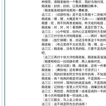
种报答。请顾老板给一个数目，我好当场付清
顾老板：好的，好的。让我来翻翻旧帐本。
〔顾老板装模做样地查阅一叠帐册。
达三江：（试探性地）是不是欠客栈十二块银
顾老板：嗯，嗯，大概是有十几块——（被顾
顾妻：哎，用不到再查老账啦。昨天收到电报
顾老板：对，对，对！看我啊，真是忙昏了头
达三江：（心中暗笑，但内心正是期望对方贪
〔达三江付廿块大洋给顾老板，——两封，每
招娣：（急忙插嘴）爸，你还没有算这十年的
顾老板：（有点觉得不太好意思）哦，哦，这
达三江：顾老板，没有关系的啦。只要不是高
吧。
〔达三江再付十块大洋给顾老板。顾老板喜滋
〔顾妻暗暗拉一拉招娣衣襟，两人偷偷对笑。
达三江：（再次试探）哦，顾老板，还有一件
顾老板：（爽快地）还有事情？尽管开口！
达三江：我的好朋友郎文华生前作的画，不知
顾老板：画？他画的都是些油画，不是国画—
达三江：对对对，我询问的就是油画，不是国
顾老板：记得他一直替人代写书信，画嘛没有
达三江：再想想，再想想看！或者是画到一半
〔鲁小兵和领娣拿着一些油画上场。
〔达三江眼尖，马上走上前去。
达三江：这不就是郎先生的油画！