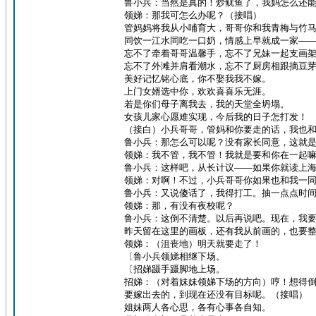
鲁小兵：当然是真的！炒鱿鱼了，我妈怎么还
领娣：那我可怎么办呢？（接唱）
管妈妈将我从小哺育大，哥哥你和我青梅与竹
同饮一江水同吃一口奶，情感上早就成一家—
忘不了牵着哥哥温馨手，忘不了兄妹一起支画
忘不了外滩并肩看潮水，忘不了厨房相跟摘豆
美好记忆铭心底，你不娶我我不嫁。
上门女婿选中你，欢欢喜喜乐无涯。
若是你们母子离我去，我的天堂全坍塌。
女孩儿家心愿难实现，今后我的日子怎打发！
（接白）小兵哥哥，管妈和你要走的话，我也
鲁小兵：那怎么可以呢？没有家长同意，这就
领娣：我不管，我不管！我就是要和你在一起
鲁小兵：这样吧，从长计议——如果你就读上
领娣：对啊！不过，小兵哥哥你如果也和我一
鲁小兵：又说傻话了，我得打工。抽一点点时
领娣：那，有没有夜校呢？
鲁小兵：这倒不清楚。以后再说吧。现在，我
昨天留在这里的画板，还有我从前画的，也要
领娣：（沮丧地）明天就要走了！
〔鲁小兵领娣相继下场。
〔招娣蹑手蹑脚地上场。
招娣：（对着妹妹领娣下场的方向）哼！想得
要嫁出去的，到现在还没有目标呢。（接唱）
姐妹两人各心思，各有心事各自知。