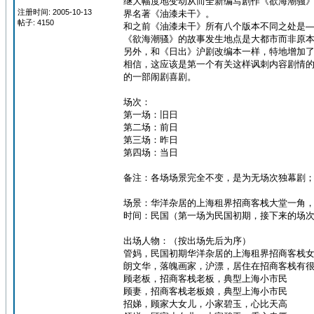
继大幅度地变动从而全新编写剧作《欲海潮骚
注册时间: 2005-10-13
界名著《油漆未干》。
帖子: 4150
和之前《油漆未干》所有八个版本不同之处是
《欲海潮骚》的故事发生地点是大都市而非原
另外，和《日出》沪剧改编本一样，特地增加
相信，这应该是第一个有关这样讽刺内容剧情
的一部闹剧喜剧。
场次：
第一场：旧日
第二场：前日
第三场：昨日
第四场：当日
备注：各场场景完全不变，是为无场次独幕剧
场景：华洋杂居的上海租界招商客栈大堂一角
时间：民国（第一场为民国初期，接下来的场
出场人物：（按出场先后为序）
管妈，民国初期华洋杂居的上海租界招商客栈
朗文华，落魄画家，沪漂，居住在招商客栈有
顾老板，招商客栈老板，典型上海小市民
顾妻，招商客栈老板娘，典型上海小市民
招娣，顾家大女儿，小家碧玉，心比天高