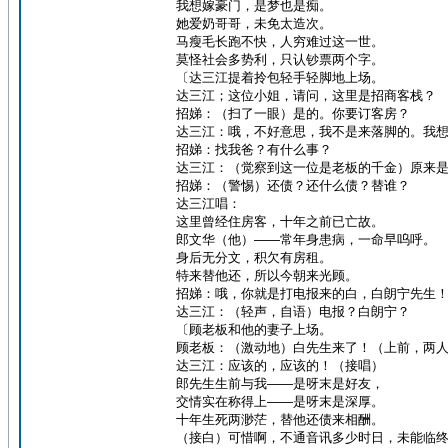
我想嫁豪门，是梦也是痴。
她爱奶哥哥，未免太造次。
马瘦毛长跑不快，人穷难过这一世。
莫怪社会多势利，只认钞票两个字。
〔达三江提着拎包轻手轻脚地上场。
达三江；这位小姐，请问，这里是招商客栈？
招娣：（扫了一眼）是的。你要订客房？
达三江：哦，不好意思，我不是来落脚的。我
招娣：找我爸？有什么事？
达三江：（觉察到这一位是老板的千金）原来
招娣：（警惕）还债？还什么债？替谁？
达三江唱：
这里曾经住房客，十年之前已亡故。
郎文华（他）——常年身患病，一命早呜呼。
身后无分文，积欠有房租。
特来替他还，所以今朝来光顾。
招娣：哦，你就是打电报来的白，白朗宁先生
达三江：（轻声，自语）电报？白朗宁？
〔顾老板和他的妻子上场。
顾老板：（激动地）白先生来了！（上前，两
达三江：应该的，应该的！（接唱）
郎先生生前与我——是呀末是好友，
交情实在称得上——是呀末是深厚。
十年生死两渺茫，替他还债来相酬。
（接白）可惜啊，不通音讯多少时日，未能临