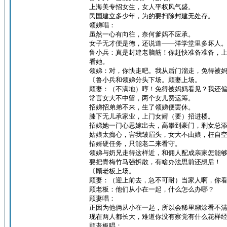
上海美专招女生，女人平权风气盛。
民国建立多少年，为的要扫除封建无处存。
领娣唱：
虽然一心有向往，奈何爹妈不应承。
女子无才便是德，还说道——洋学堂里多坏人
鲁小兵：真是封建老脑筋！你赶快准备准备，
看她。
领娣：对，你快走吧。我从后门溜走，免得被
〔鲁小兵和领娣分头下场。顾妻上场。
顾妻：（不满地）哼！免得被妈妈看见？我还
常言女大不中留，两个女儿费运筹。
招娣招弟弟不来，生了领娣便罢休。
膝下无儿承家业，上门女婿（要）招进楼。
招娣她一门心思嫁出去，高攀到豪门，剩女总
姑娘太痴心，害我皱眉头，女大不由娘，枉自
招婿硬任务，只能老二来看守。
领娣与奶兄走得这样近，和佣人配成亲家怎能
要把青梅竹马强拆散，有啥办法思前还想后！
〔顾老板上场。
顾妻：（迎上前去，急不可耐）当家人啊，你
顾老板：他们从小在一起，什么怎么办哪？
顾妻唱：
正因为他俩从小在一起，所以会稀里糊涂看不
现在两人都长大，难道你没有察觉有什么花样
顾老板唱：