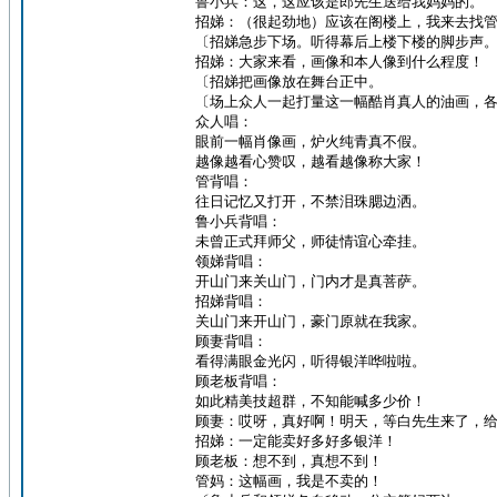
鲁小兵：这，这应该是郎先生送给我妈妈的。
招娣：（很起劲地）应该在阁楼上，我来去找
〔招娣急步下场。听得幕后上楼下楼的脚步声
招娣：大家来看，画像和本人像到什么程度！
〔招娣把画像放在舞台正中。
〔场上众人一起打量这一幅酷肖真人的油画，
众人唱：
眼前一幅肖像画，炉火纯青真不假。
越像越看心赞叹，越看越像称大家！
管背唱：
往日记忆又打开，不禁泪珠腮边洒。
鲁小兵背唱：
未曾正式拜师父，师徒情谊心牵挂。
领娣背唱：
开山门来关山门，门内才是真菩萨。
招娣背唱：
关山门来开山门，豪门原就在我家。
顾妻背唱：
看得满眼金光闪，听得银洋哗啦啦。
顾老板背唱：
如此精美技超群，不知能喊多少价！
顾妻：哎呀，真好啊！明天，等白先生来了，
招娣：一定能卖好多好多银洋！
顾老板：想不到，真想不到！
管妈：这幅画，我是不卖的！