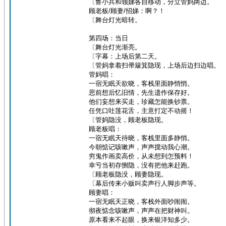
〔鲁小兵和领娣各自移动，分立管妈两边。
顾老板/顾妻/招娣：啊？！
〔舞台灯光暗转。
第四场：当日
〔舞台灯光渐亮。
〔字幕：上场后第二天。
〔管妈拿着扫帚簸箕隐现，上场后边扫边唱。
管妈唱：
一宿无眠天欲晓，客栈里面静悄悄。
思前想后忆旧情，先生遗作保存好。
他们妄想来买走，珍藏怎能换钞票。
任凭口吐莲花舌，主意打定不动摇！
〔管妈隐没，顾老板隐现。
顾老板唱：
一宿无眠天待晓，客栈里面多静悄。
今朝惦记咳嗽声，声声搅动我心潮。
穷鬼作画卖高价，从未想到怎预料！
幸亏当初存恻隐，没有把他来赶跑。
〔顾老板隐没，顾妻隐现。
〔幕后传来小贩叫卖声行人脚步声等。
顾妻唱：
一宿无眠天正晓，客栈外面吵闹闹。
彻夜惦念咳嗽声，声声在把财神叫。
原本看来不起眼，换来银洋知多少。