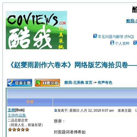
酷我
常见问题与解答 (FAQ)
个人资料
《赵燮雨剧作六卷本》网络版艺海拾贝卷—
酷我-北美枫 首页
->
有声有色
作者
主持
[Bob]
发表于: 星期日 八月 12, 2018 9:07 am
发表主题: 
主持作品集
二品总督总管
致谢：
（回首人生，前途在望）
封面题词者傅希如