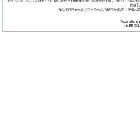
本论坛欢迎广大文学爱好者不拘一格地发表创作和评论.凡在网站发表的作品，即视为向《北美枫》丛
我电子
作品版权归原作者.文责自负.作品的观点与<酷我-北美枫>网
Powered by
ph
phpBB 简