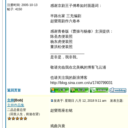
注册时间: 2005-10-13
感谢京剧王子傅希如封面题词：
帖子: 4150
半路出家 三无编剧
赵燮雨剧作六卷本
感谢青春版《曹操与杨修》主演提供：
陈圣杰便装照
杨东虎便装照
董洪松便装照
_________________
是非是，我非我。
敬请光临我在北美枫的博客飞云浦
也请关注我的新浪博客
http://blog.sina.com.cn/u/1740799031
返回页首
主持
[Bob]
发表于: 星期日 八月 12, 2018 9:11 am
发表主题:
主持作品集
二品总督总管
赵燮雨座右铭
（回首人生，前途在望）
戏曲兴衰