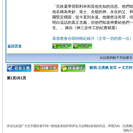
「百姓還學習耶利米和其他先知的信息。他們
他名稱為奇妙、策士、全能的神、永在的父、
國堅定穩固，從今直到永遠。他雖然沒有罪，
明白這話的真正含義，但他們知道神要給他們
生。」 摘自《神三步作工的紀實精選》
基督教會合唱特輯紀錄片《主宰一切的那一位
返回页首
从以前的帖子开始显示
酷我-北美枫 首页
->
文艺时
第
1
页/共
1
页
本论坛欢迎广大文学爱好者不拘一格地发表创作和评论.凡在网站发表的作品，即视为向《北美枫》丛
我电子