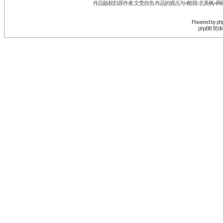
作品版权归原作者.文责自负.作品的观点与<酷我-北美枫>网
Powered by
ph
phpBB 简