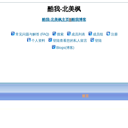
酷我-北美枫
酷我-北美枫主页
||
酷我博客
常见问题与解答 (FAQ)
搜索
成员列表
成员组
注册
个人资料
登陆查看您的私人留言
登陆
Blogs(博客)
留言