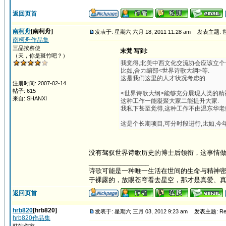
返回页首
南柯舟
[南柯舟]
发表于: 星期六 六月 18, 2011 11:28 am
发表主题: 
南柯舟作品集
三品按察使
末梵 写到:
（天，你是斑竹吧？）
我觉得,北美中西文化交流协会应该立个
比如,合力编部<世界诗歌大纲>等.
这是我们这里的人才状况考虑的.
注册时间: 2007-02-14
帖子: 615
<世界诗歌大纲>能够充分展现人类的精
来自: SHANXI
这种工作一能凝聚大家二能提升大家.
我私下甚至觉得,这种工作不由温东华老
这是个长期项目,可分时段进行,比如,今
没有驾驭世界诗歌历史的博士后领衔，这事情
_________________
诗歌可能是一种唯一生活在世间的生命与精神密
于裸露的，放眼苍穹看去星空，那才是真爱、
返回页首
hrb820
[hrb820]
发表于: 星期六 三月 03, 2012 9:23 am
发表主题: R
hrb820作品集