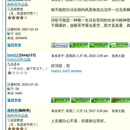
南柯舟作品集
三品按察使
能不能想办法在国内风景旅游点召开一次北美
（天，你是斑竹吧？）
_________________
诗歌可能是一种唯一生活在世间的生命与精神密
于裸露的，放眼苍穹看去星空，那才是真爱、
注册时间: 2007-02-14
帖子: 615
来自: SHANXI
返回页首
long123
[long123]
发表于: 星期四 八月 06, 2015 1:09 am
发表主题:
long123作品集
九品县令
好消息，贺
（一不小心，做了官儿了。）
meizu mx5 review
注册时间: 2015-07-15
帖子: 29
来自: hefei
返回页首
南柯舟
[南柯舟]
发表于: 星期二 六月 13, 2017 3:20 pm
发表主题:
南柯舟作品集
三品按察使
人生鬓白心不老，祈愿各位安好。
（天，你是斑竹吧？）