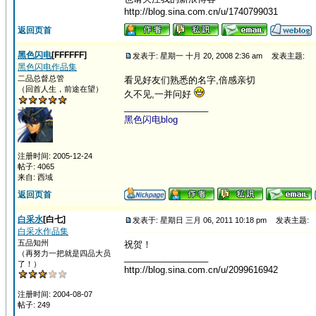
http://blog.sina.com.cn/u/1740799031
返回页首
黑色闪电
[FFFFFF]
发表于: 星期一 十月 20, 2008 2:36 am
发表主题:
黑色闪电作品集
二品总督总管
看见好友们熟悉的名字,倍感亲切
（回首人生，前途在望）
久不见,一并问好
_________________
黑色闪电blog
注册时间: 2005-12-24
帖子: 4065
来自: 西域
返回页首
白采水
[白七]
发表于: 星期日 三月 06, 2011 10:18 pm
发表主题:
白采水作品集
五品知州
祝贺！
（再努力一把就是四品大员
_________________
了！）
http://blog.sina.com.cn/u/2099616942
注册时间: 2004-08-07
帖子: 249