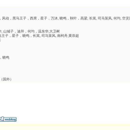
黑马王子，西席，星子，万沐, 晓鸣，秋叶，高梁, 长篙, 司马策风, 何均, 空灵部落, 温
, 山城子，迪拜，何均，温东华,大卫树
王子，星子，晓鸣，长篙, 司马策风, 南柯舟,黄崇超
霜
，晓鸣
（国外）