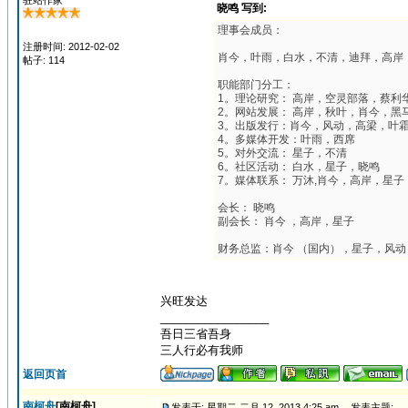
驻站作家
晓鸣 写到:
理事会成员：
注册时间: 2012-02-02
肖今，叶雨，白水，不清，迪拜，高岸，风动，
帖子: 114
职能部门分工：
1。理论研究： 高岸，空灵部落，蔡利华
2。网站发展： 高岸，秋叶，肖今，黑马
3。出版发行：肖今，风动，高梁，叶
4。多媒体开发：叶雨，西席
5。对外交流： 星子，不清
6。社区活动： 白水，星子，晓鸣
7。媒体联系： 万沐,肖今，高岸，星子
会长： 晓鸣
副会长： 肖今 ，高岸，星子
财务总监：肖今 （国内），星子，风动
兴旺发达
_________________
吾日三省吾身
三人行必有我师
返回页首
南柯舟
[南柯舟]
发表于: 星期二 二月 12, 2013 4:25 am
发表主题: