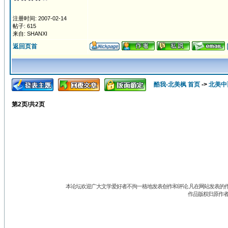
注册时间: 2007-02-14
帖子: 615
来自: SHANXI
返回页首
酷我-北美枫 首页
->
北美中
第
2
页/共
2
页
本论坛欢迎广大文学爱好者不拘一格地发表创作和评论.凡在网站发表的作
作品版权归原作者