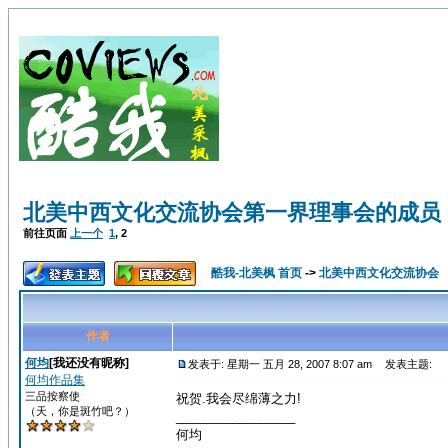
北美中西文化交流协会第一界理事会的成员
前往页面
上一个
1
,
2
酷我-北美枫 首页
->
北美中西文化交流协会
作者
何均
[我还没有昵称]
发表于: 星期一 五月 28, 2007 8:07 am
发表主题:
何均作品集
三品按察使
祝贺.我会尽绵薄之力!
（天，你是斑竹吧？）
_________________
何均