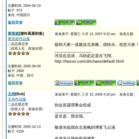
注册时间: 2004-06-19
帖子: 973
来自: 中国四川
返回页首
黄崇超
[游向高原的鱼]
发表于: 星期三 六月 13, 2007 9:32 am
发表主题:
黄崇超作品集
二品总督总管
能和大家一道建设北美枫，很快乐。祝贺大家
（回首人生，前途在望）
_________________
河流在流淌，乌鸫必定是在飞翔。
http://hexun.com/ahchaos/default.html
注册时间: 2005-08-09
帖子: 2900
来自: 中国，四川
返回页首
主持
[Bob]
发表于: 星期六 三月 15, 2008 4:20 pm
发表主题:
主持作品集
二品总督总管
协会首届理事会组成
（回首人生，前途在望）
_________________
是非是，我非我。
注册时间: 2005-10-13
敬请光临我在北美枫的博客飞云浦
帖子: 4150
也请关注我的新浪博客