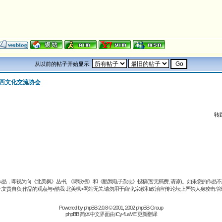
从以前的帖子开始显示:
西文化交流协会
转
品，即视为向《北美枫》丛书, 《诗歌榜》和《酷我电子杂志》投稿(暂无稿费, 请谅)。如果您的作
.文责自负.作品的观点与<酷我-北美枫>网站无关.请勿用于商业,宗教和政治宣传.论坛上严禁人身攻击.管
Powered by
phpBB
2.0.8 © 2001, 2002 phpBB Group
phpBB 简体中文界面由 iCy-fLaME 更新翻译