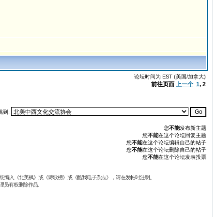
论坛时间为 EST (美国/加拿大)
前往页面
上一个
1
,
2
跳到:
您
不能
发布新主题
您
不能
在这个论坛回复主题
您
不能
在这个论坛编辑自己的帖子
您
不能
在这个论坛删除自己的帖子
您
不能
在这个论坛发表投票
品不想编入《北美枫》或《诗歌榜》或《酷我电子杂志》，请在发帖时注明。
理员有权删除作品.