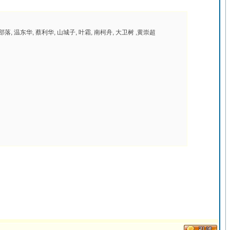
东华, 蔡利华, 山城子, 叶霜, 南柯舟, 大卫树 ,黄崇超