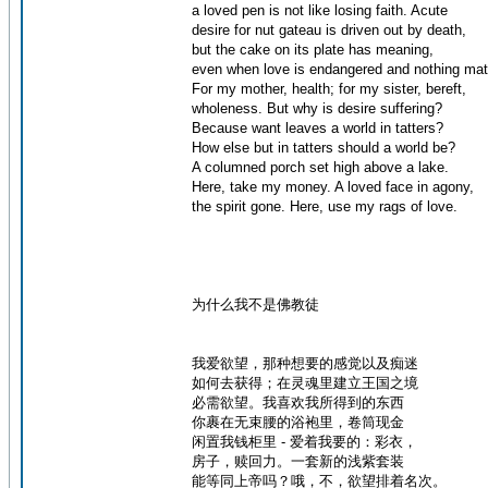
a loved pen is not like losing faith. Acute
desire for nut gateau is driven out by death,
but the cake on its plate has meaning,
even when love is endangered and nothing mat
For my mother, health; for my sister, bereft,
wholeness. But why is desire suffering?
Because want leaves a world in tatters?
How else but in tatters should a world be?
A columned porch set high above a lake.
Here, take my money. A loved face in agony,
the spirit gone. Here, use my rags of love.
为什么我不是佛教徒
我爱欲望，那种想要的感觉以及痴迷
如何去获得；在灵魂里建立王国之境
必需欲望。我喜欢我所得到的东西
你裹在无束腰的浴袍里，卷筒现金
闲置我钱柜里 - 爱着我要的：彩衣，
房子，赎回力。一套新的浅紫套装
能等同上帝吗？哦，不，欲望排着名次。