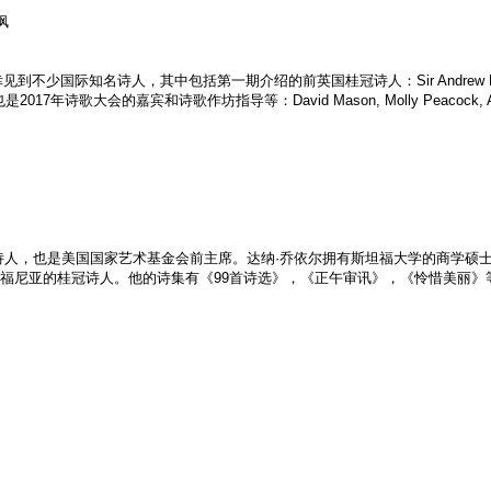
枫
少国际知名诗人，其中包括第一期介绍的前英国桂冠诗人：Sir Andrew Motion
会的嘉宾和诗歌作坊指导等：David Mason, Molly Peacock, A．E. Stalli
名的获奖诗人，也是美国国家艺术基金会前主席。达纳·乔依尔拥有斯坦福大学的商
尼亚的桂冠诗人。他的诗集有《99首诗选》，《正午审讯》，《怜惜美丽》等，他的论