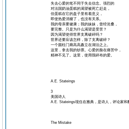
失去心爱的笔不同于失去信念。强烈的
对法国奶油蛋糕的渴望被死亡赶走，
但蛋糕在它的盘子里有着意义，
即使热爱消褪了，也没有关系。
我的母亲要健康；我的妹妹，曾经沧桑，
要完整。只是为什么渴望是受苦？
因为渴望使得世界支离破碎吗？
世界还要应该怎样，除了支离破碎？
一个圆柱门廊高高矗立在湖泊之上。
这里，拿去我的钞票。心爱的脸在痛苦中，
精神不见了。这里，使用我碎布的爱。
A.E. Stateings
3
美国诗人
A.E. Stateings现住在雅典，是诗人
The Mistake