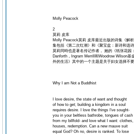
Molly Peacock
2
莫莉 皮库
Molly Peacock莫莉 皮库最近出版
集包括《第二次红潮》和《聚宝盆：新诗和选
莫莉同時也是著名传记作者， 她的《纸张花园：德
Danforth，Ingram Merrill和Woo
外的生活》其中的一个主题是关于妇女选择不要
Why I am Not a Buddhist
I love desire, the state of want and thought
of how to get; building a kingdom in a soul
requires desire. I love the things I've sought-
you in your beltless bathrobe, tongues of cash t
from my billfold- and love what I want: clothes,
houses, redemption. Can a new mauve suit
equal God? Oh no, desire is ranked. To lose