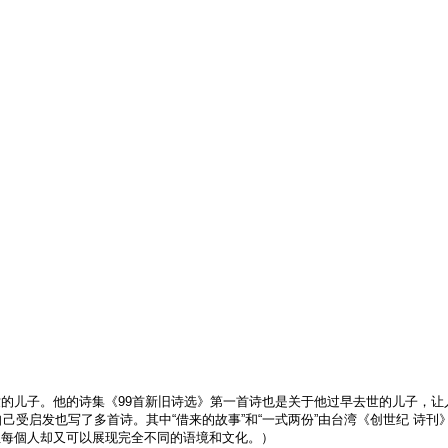
的儿子。他的诗集《99首新旧诗选》第一首诗也是关于他过早去世的儿子，让
自己受启发也写了多首诗。其中“借来的故事”和“一式两份”由台湾《创世纪 诗刊
但每個人却又可以展现完全不同的语境和文化。）