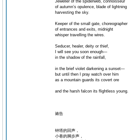
Jeweller of the spiderweb, connoisseur
of autumn’s opulence, blade of lightning
harvesting the sky.
Keeper of the small gate, choreographer
of entrances and exits, midnight
whisper travelling the wires.
Seducer, healer, deity or thief,
I will see you soon enough—
in the shadow of the rainfall,
in the brief violet darkening a sunset—
but until then I pray watch over him
as a mountain guards its covert ore
and the harsh falcon its flightless young.
祷告
钟塔的回声，
小巷的脚步声，