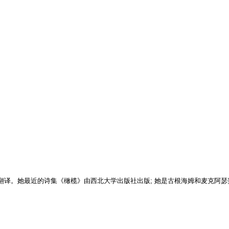
，评论家和翻译。她最近的诗集《橄榄》由西北大学出版社出版; 她是古根海姆和麦