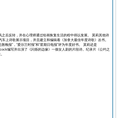
师中风之后反转，并在心理师通过绘画恢复生活的程中得以发展。 莫莉其他诗
汽车上诗歌展示项目，并且建立和编辑着《加拿大最佳年度诗歌》丛书。
伦敦晚报”，“爱尔兰时报”和“星期日电报”评为年度好书。 莫莉还是
款获得者。 Peacock编写并出演了《闪烁的边缘》一個女人剧的片段诗。纪录片《公约之
住。