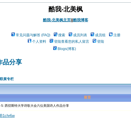
酷我-北美枫
酷我-北美枫主页
||
酷我博客
常见问题与解答 (FAQ)
搜索
成员列表
成员组
注册
个人资料
登陆查看您的私人留言
登陆
Blogs(博客)
作品分享
人联展专栏
留言
o 5: 西切斯特大学诗歌大会六位美国诗人作品分享
LB1chr6w