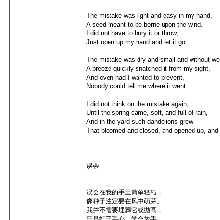
The mistake was light and easy in my hand,
A seed meant to be borne upon the wind.
I did not have to bury it or throw,
Just open up my hand and let it go.
The mistake was dry and small and without wei
A breeze quickly snatched it from my sight,
And even had I wanted to prevent,
Nobody could tell me where it went.
I did not think on the mistake again,
Until the spring came, soft, and full of rain,
And in the yard such dandelions grew
That bloomed and closed, and opened up, and 
误会
误会在我的手里简单轻巧，
像种子注定要在风中萌芽。
我并不需要埋葬它或抛高，
只是打开手心，学会放手。