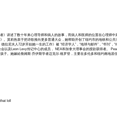
的诗集《解析者》讲述了数十年来心理导师和病人的故事，而病人和医师的位置在心理
诗》。莫莉热衷于把诗歌推向更多普通大众，她帮助开创了纽约市的地铁和公共
拉尼夫人72岁开始她一生的工作》被 “经济学人”，“地球与邮件”，“书刊”，“
drow Wilson基金会以及Leon Levy传记中心的成员， NEA和加拿大理事会的授
孩子。她嫁給詹姆斯·乔伊斯学者迈克尔·格罗登，主要在多伦多和纽约兩地居
hat loll