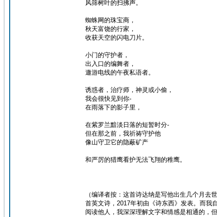
风筛树叶的扫拂声。
蜘蛛网的珠宝商，
秋天富饶的行家，
收获天空的闪电刀片。
小门的守护者，
出入口的编舞者，
遨游电线的午夜私语者。
诱惑者，治疗师，神灵或小偷，
我会很快见到你-
在雨落下的影子里，
在紫罗兰黯淡日落的短暂时分-
但在那之前，我祈祷守护他
像山守卫它的隐蔽矿产
和严厉的猎鹰看护无法飞翔的稚鹰。
（编译者按：这首诗达纳是写他出生几个月去世
首英文诗，2017年初由《诗东西》发表。而我
阅读他人，我深深理解文字和情感是相通的，