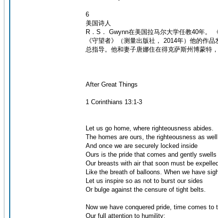
6
美国诗人
R．S． Gwynn在美国拉马尔大学任教40年
《守望者》（测量出版社， 2014年）他的
总指导。他和妻子唐娜住在得克萨斯州博蒙特
After Great Things
1 Corinthians 13:1-3
Let us go home, where righteousness abides.
The homes are ours, the righteousness as well
And once we are securely locked inside
Ours is the pride that comes and gently swells
Our breasts with air that soon must be expelle
Like the breath of balloons. When we have sig
Let us inspire so as not to burst our sides
Or bulge against the censure of tight belts.
Now we have conquered pride, time comes to t
Our full attention to humility;