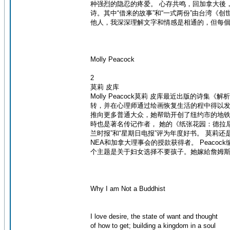
种强烈的隐忍的疼爱。 心存共鸣，回加拿大後
诗。其中“借来的故事”和“一式两份”由台湾《创
他人，我深深理解文字和情感是相通的，但每
Molly Peacock
2
莫莉 皮库
Molly Peacock莫莉 皮库最近出版的
转，并在心理师通过绘画恢复生活的程中得以发
推向更多普通大众，她帮助开创了纽约市的地铁
時也是著名传记作者， 她的《纸张花园：德拉尼夫
兰时报”和“星期日电报”评为年度好书。 莫莉还是Danfor
NEA和加拿大理事会的授款获得者。 Peac
个主题是关于妇女选择不要孩子。她嫁給詹姆斯
Why I am Not a Buddhist
I love desire, the state of want and thought
of how to get; building a kingdom in a soul