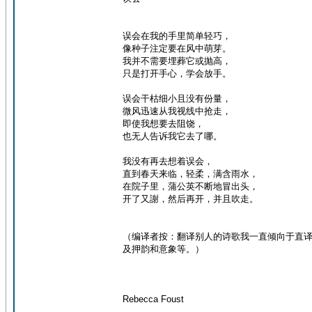
误会在我的手里简单轻巧，
像种子注定要在风中萌芽。
我并不需要埋葬它或抛高，
只是打开手心，学会放手。
误会干枯细小且没有份量，
微风迅速从我视线中抢走，
即使我想要去阻饶，
也无人告诉我它去了哪。
我没有再去想着误会，
直到春天来临，轻柔，满含雨水，
在院子里，蒲公英不断地冒出头，
开了又謝，然后再开，并且吹走。
（编译者按：翻译别人的诗歌我一直倾向于直译
及押韵和意象等。）
Rebecca Foust