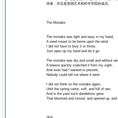
得者，并且是美国艺术和科学学院的成员。
The Mistake
The mistake was light and easy in my hand,
A seed meant to be borne upon the wind.
I did not have to bury it or throw,
Just open up my hand and let it go.
The mistake was dry and small and without wei
A breeze quickly snatched it from my sight,
And even had I wanted to prevent,
Nobody could tell me where it went.
I did not think on the mistake again,
Until the spring came, soft, and full of rain,
And in the yard such dandelions grew
That bloomed and closed, and opened up, and 
误会