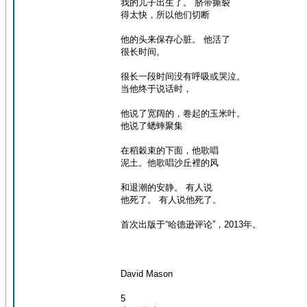
我的儿子出生了。 脐带撕裂
得太快，所以他们切断
他的头来保存心脏。 他活了
很长时间。
很长一段时间没有呼吸或哭泣。
当他终于说话时，
他说了宽阔的，卷起的玉米叶。
他说了蟋蟀聚集
在稻穀束的下面，他歌唱
泥土。他歌唱沙丘裡的风
和退潮的安静。 有人说
他死了。 有人说他死了。
首次出版于“哈德逊评论”，2013年。
David Mason
5