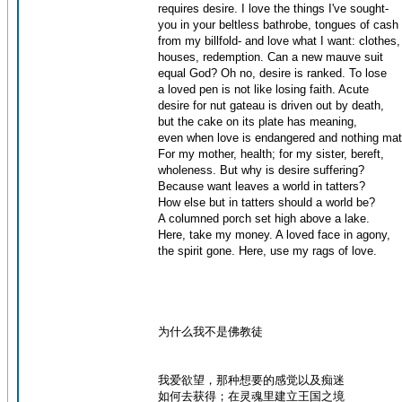
requires desire. I love the things I've sought-
you in your beltless bathrobe, tongues of cash t
from my billfold- and love what I want: clothes,
houses, redemption. Can a new mauve suit
equal God? Oh no, desire is ranked. To lose
a loved pen is not like losing faith. Acute
desire for nut gateau is driven out by death,
but the cake on its plate has meaning,
even when love is endangered and nothing mat
For my mother, health; for my sister, bereft,
wholeness. But why is desire suffering?
Because want leaves a world in tatters?
How else but in tatters should a world be?
A columned porch set high above a lake.
Here, take my money. A loved face in agony,
the spirit gone. Here, use my rags of love.
为什么我不是佛教徒
我爱欲望，那种想要的感觉以及痴迷
如何去获得；在灵魂里建立王国之境