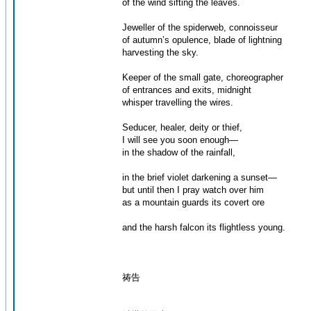
of the wind sifting the leaves.
Jeweller of the spiderweb, connoisseur
of autumn’s opulence, blade of lightning
harvesting the sky.
Keeper of the small gate, choreographer
of entrances and exits, midnight
whisper travelling the wires.
Seducer, healer, deity or thief,
I will see you soon enough—
in the shadow of the rainfall,
in the brief violet darkening a sunset—
but until then I pray watch over him
as a mountain guards its covert ore
and the harsh falcon its flightless young.
祷告