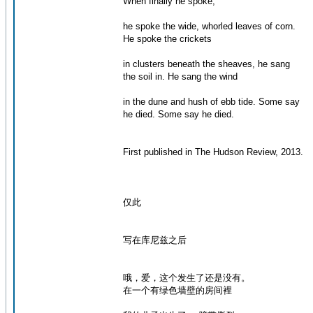
When finally he spoke,
he spoke the wide, whorled leaves of corn.
He spoke the crickets
in clusters beneath the sheaves, he sang
the soil in. He sang the wind
in the dune and hush of ebb tide. Some say
he died. Some say he died.
First published in The Hudson Review, 2013.
仅此
写在库尼兹之后
哦，爱，这个发生了还是没有。
在一个有绿色墙壁的房间裡