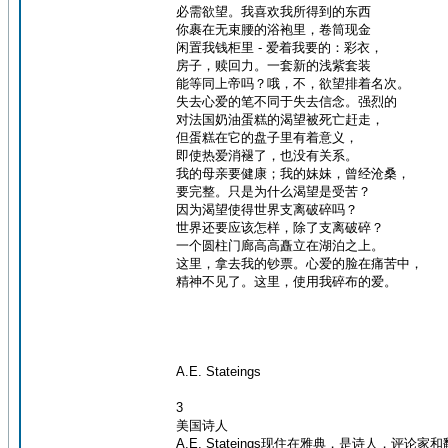
必需欲望。我喜欢我所得到的东西
你裹在无束腰的浴袍里，卷筒现金
闲置我钱柜里 - 爱着我要的：彩衣，
房子，赎回力。一套新的浅紫套装
能等同上帝吗？哦，不，欲望排着名次。
失去心爱的笔不同于失去信念。强烈的
对法国奶油蛋糕的渴望被死亡赶走，
但蛋糕在它的盘子里有着意义，
即使热爱消褪了，也没有关系。
我的母亲要健康；我的妹妹，曾经沧桑，
要完整。只是为什么渴望是受苦？
因为渴望使得世界支离破碎吗？
世界还要应该怎样，除了支离破碎？
一个圆柱门廊高高矗立在湖泊之上。
这里，拿去我的钞票。心爱的脸在痛苦中，
精神不见了。这里，使用我碎布的爱。
A.E. Stateings
3
美国诗人
A.E. Stateings现住在雅典，是诗人，