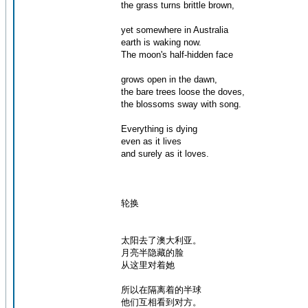
the grass turns brittle brown,
yet somewhere in Australia
earth is waking now.
The moon's half-hidden face
grows open in the dawn,
the bare trees loose the doves,
the blossoms sway with song.
Everything is dying
even as it lives
and surely as it loves.
轮换
太阳去了澳大利亚。
月亮半隐藏的脸
从这里对着她
所以在隔离着的半球
他们互相看到对方。