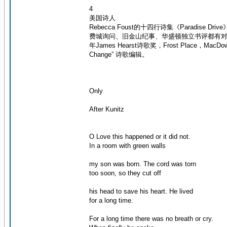
4
美国诗人
Rebecca Foust的十四行诗集《Paradis
费城询问、旧金山纪事、华盛顿独立书评都有对此书的评论
年James Hearst诗歌奖，Frost Place，MacDo
Change” 诗歌编辑。
Only
After Kunitz
O Love this happened or it did not.
In a room with green walls
my son was born. The cord was torn
too soon, so they cut off
his head to save his heart. He lived
for a long time.
For a long time there was no breath or cry.