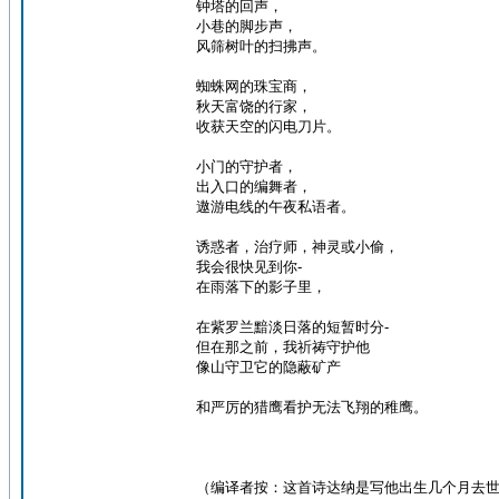
钟塔的回声，
小巷的脚步声，
风筛树叶的扫拂声。
蜘蛛网的珠宝商，
秋天富饶的行家，
收获天空的闪电刀片。
小门的守护者，
出入口的编舞者，
遨游电线的午夜私语者。
诱惑者，治疗师，神灵或小偷，
我会很快见到你-
在雨落下的影子里，
在紫罗兰黯淡日落的短暂时分-
但在那之前，我祈祷守护他
像山守卫它的隐蔽矿产
和严厉的猎鹰看护无法飞翔的稚鹰。
（编译者按：这首诗达纳是写他出生几个月去世