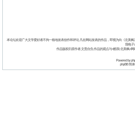
本论坛欢迎广大文学爱好者不拘一格地发表创作和评论.凡在网站发表的作品，即视为向《北美枫》丛
我电子
作品版权归原作者.文责自负.作品的观点与<酷我-北美枫>网
Powered by
ph
phpBB 简