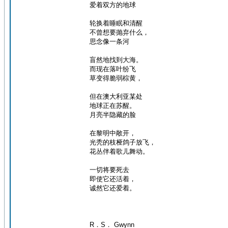
爱着双方的地球
轮换着睡眠和清醒
不曾想要抛弃什么，
思念像一条河
盲然地找到大海。
而现在落叶纷飞
草变得脆弱棕黄，
但在澳大利亚某处
地球正在苏醒。
月亮半隐藏的脸
在黎明中敞开，
光秃的枝桠鸽子放飞，
花丛伴着歌儿舞动。
一切将要死去
即使它还活着，
诚然它还爱着。
R．S． Gwynn