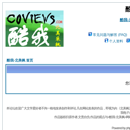
酷我
常见问题与解答 (FAQ)
个人资料
酷我-北美枫 首页
您
本论坛欢迎广大文学爱好者不拘一格地发表创作和评论.凡在网站发表的作品，即视为向《北美枫》丛
我电子
作品版权归原作者.文责自负.作品的观点与<酷我-北美枫>网
Powered by
ph