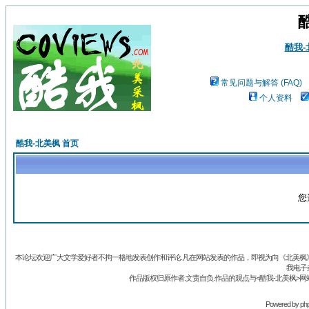
酷我
常见问题与解答 (FAQ)
个人资料
酷我-北美枫 首页
您
本论坛欢迎广大文学爱好者不拘一格地发表创作和评论.凡在网站发表的作品，即视为向《北美枫》丛
我电子
作品版权归原作者.文责自负.作品的观点与<酷我-北美枫>网
Powered by
ph