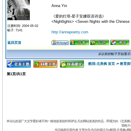
Anna Yin
《爱的灯塔-星子安娜双语诗选》
<Nightlights> <Seven Nights with the Chinese 
注册时间: 2004-05-02
帖子: 7141
http://annapoetry.com
返回页首
从以前的帖子开始显示
酷我-北美枫 首页
->
教育探
第
1
页/共
1
页
本论坛欢迎广大文学爱好者不拘一格地发表创作和评论.凡在网站发表的作品，即视为向《北美枫》丛
我电子
作品版权归原作者.文责自负.作品的观点与<酷我-北美枫>网