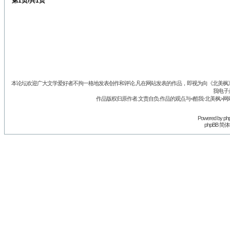
第
1
页/共
1
页
本论坛欢迎广大文学爱好者不拘一格地发表创作和评论.凡在网站发表的作品，即视为向《北美枫》丛
我电子
作品版权归原作者.文责自负.作品的观点与<酷我-北美枫>网
Powered by
ph
phpBB 简