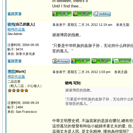
In between, there's it
Until I find thee...
返回页首
晓鸣
[自己的敌人]
发表于: 星期五 二月 24, 2012 11:19 am
发表主题:
晓鸣作品集
Site Admin
谢谢博弈的指教。
注册时间: 2004-05-05
“只要是中华民族的血脉子孙，无论持什么样的
帖子: 9474
亚的孤儿。”
来自: 加拿大多伦多
返回页首
博弈
[Mark]
发表于: 星期五 二月 24, 2012 1:03 pm
发表主题:
博弈作品集
二品总督
晓鸣 写到:
（刚入二品，小心做人）
谢谢博弈的指教。
“只要是中华民族的血脉子孙，无论持什么
注册时间: 2006-09-24
亚细亚的孤儿。”
帖子: 1484
来自: San Francisco
中華文明歷史裡, 不論當家的是誰在哪兒,總有些孤
這些孤兒的發聲有時似小媳婦求著丈夫的愛, 但
這個丈夫是人民, 是文化精神, 嘆他為何懦弱?