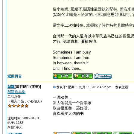
這小媳婦, 延續了最隱性最固執的堅持, 照洗米煮飯
(媳婦的比喻是不恰當的, 但說個意思能懂就行,
當文字二次抽掉象, 就擺脫了詩作時的具體時空或事件,
台灣那一代的人還有以中華民族為己任的擔當思維,
才行, 認清真相, 彌補裂痕.
_________________
Sometimes I am busy
Sometimes I am free
In between, there's it
Until I find thee...
返回页首
邸颖
[深谷幽兰(蓝蓝)]
发表于: 星期二 九月 11, 2012 4:52 pm
发表主题:
邸颖作品集
二品总督
一语双关，
（刚入二品，小心做人）
罗大佑就是一个哲学家
歌曲很完整，还好听。
喜欢看罗大佑的书
注册时间: 2005-01-01
帖子: 1282
来自: 奉天