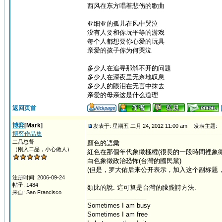
西风在东方唱着悲伤的歌曲
亚细亚的孤儿在风中哭泣
没有人要和你玩平等的游戏
每个人都想要你心爱的玩具
亲爱的孩子你为何哭泣
多少人在追寻那解不开的问题
多少人在深夜里无奈地叹息
多少人的眼泪在无言中抹去
亲爱的母亲这是什么道理
返回页首
博弈
[Mark]
发表于: 星期五 二月 24, 2012 11:00 am
发表主题:
博弈作品集
二品总督
顏色的語彙
（刚入二品，小心做人）
紅色在那個年代象徵極權(很長的一段時間裡象
白色象徵政治恐怖(台灣的國民黨)
(但是，罗大佑后来公开表示，加入这个副标题
注册时间: 2006-09-24
帖子: 1484
類比的說. 這可算是台灣的朦朧詩方法.
来自: San Francisco
_________________
Sometimes I am busy
Sometimes I am free