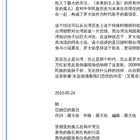
投入了极大的关注。《未來的主人翁》的所有
亚的孤儿》是对中华民族历史与未来生存理念
在一起，构成了罗大佑作为时代歌手的最强音
这个结论可以从台湾历史上这个特殊时期得到佐证
台湾朝野对台湾前途一片悲情。而台湾当局因美
湾知识份子以巨大冲击。在这种状态下，罗大
吳浊流的同名小说。该小说讲的是日据时期台
免与小说重名。罗大佑坚持这个歌名，更说明
其实岂止是台湾，岂止是那个时代，岂止是罗
万红衫党反貪倒扁现场也响彻了这首歌。200
民族的血脉子孙，无论持什么样的信仰，出自
这首歌像“永远汹涌着我们悲愤的河流”（艾青
2010-05-24
附：
亞細亞的孤兒
作詞：羅大佑 作曲：羅大佑 編曲：羅大佑
亚细亚的孤儿在风中哭泣
黄色的脸孔有红色的污泥
黑色的眼珠有白色的恐惧