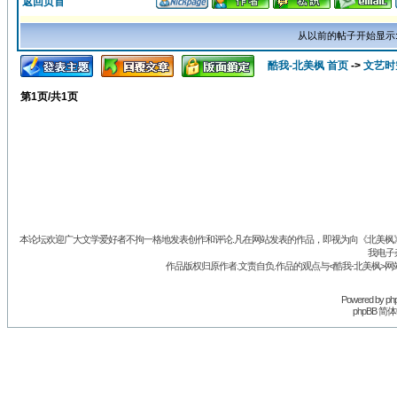
返回页首
从以前的帖子开始显示
酷我-北美枫 首页
->
文艺时
第
1
页/共
1
页
本论坛欢迎广大文学爱好者不拘一格地发表创作和评论.凡在网站发表的作品，即视为向《北美枫》丛
我电子
作品版权归原作者.文责自负.作品的观点与<酷我-北美枫>网
Powered by
ph
phpBB 简