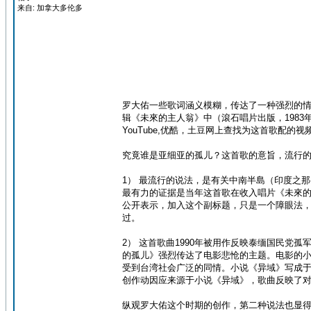
来自: 加拿大多伦多
罗大佑一些歌词涵义模糊，传达了一种强烈的情绪
辑《未來的主人翁》中（滾石唱片出版，1983
YouTube,优酷，土豆网上查找为这首歌配
究竟谁是亚细亚的孤儿？这首歌的意旨，流行
1） 最流行的说法，是有关中南半島（印度之那
最有力的证据是当年这首歌在收入唱片《未來的
公开表示，加入这个副标题，只是一个障眼法，
过。
2） 这首歌曲1990年被用作反映泰缅国民
的孤儿》强烈传达了电影悲怆的主题。电影的
受到台湾社会广泛的同情。小说《异域》写成于1
创作动因应来源于小说《异域》，歌曲反映了
纵观罗大佑这个时期的创作，第二种说法也显