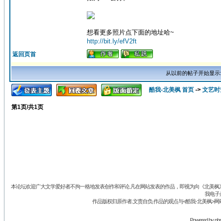
想看更多照片点下面的地址哈~
http://bit.ly/efV2ft
返回页首
从以前的帖子开始显示
酷我-北美枫 首页
->
文艺时
第
1
页/共
1
页
本论坛欢迎广大文学爱好者不拘一格地发表创作和评论.凡在网站发表的作品，即视为向《北美枫》丛
我电子
作品版权归原作者.文责自负.作品的观点与<酷我-北美枫>网
Powered by
ph