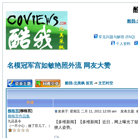
酷我
常见问题与解答 (FAQ)
个人资料
名模冠军宫如敏艳照外流 网友大赞
酷我-北美枫 首页
->
文艺时空
作者
柳格宫
[柳格宫]
发表于: 星期五 二月 11, 2011 12:00 am
发表主题: 
柳格宫作品集
九品县令
【多维新闻】【多维新闻】近日，网上曝光了
（一不小心，做了官儿了。）
撩人姿势。