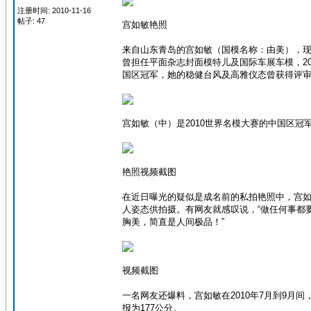
注册时间: 2010-11-16
帖子: 47
宫如敏艳照
来自山东青岛的宫如敏（国模名称：由美），现年2
曾担任平面杂志封面模特儿及国际车展车模，20
国区冠军，她的稳健台风及高雅仪态曾获得评
宫如敏（中）是2010世界名模大赛的中国区冠
艳照视频截图
在近日曝光的疑似是成名前的私拍艳照中，宫如
人姿态供拍摄。有网友就感叹说，“做任何事都要
胸美，简直是人间极品！”
视频截图
一名网友还爆料，宫如敏在2010年7月到9月
报为177公分。