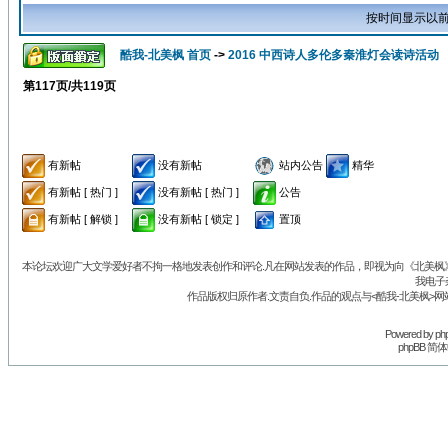
按时间显示以前
酷我-北美枫 首页
->
2016 中西诗人多伦多秦淮灯会读诗活动
第
117
页/共
119
页
有新帖
没有新帖
站内公告
精华
有新帖 [ 热门 ]
没有新帖 [ 热门 ]
公告
有新帖 [ 解锁 ]
没有新帖 [ 锁定 ]
置顶
本论坛欢迎广大文学爱好者不拘一格地发表创作和评论.凡在网站发表的作品，即视为向《北美枫》丛
我电子
作品版权归原作者.文责自负.作品的观点与<酷我-北美枫>网
Powered by
ph
phpBB 简