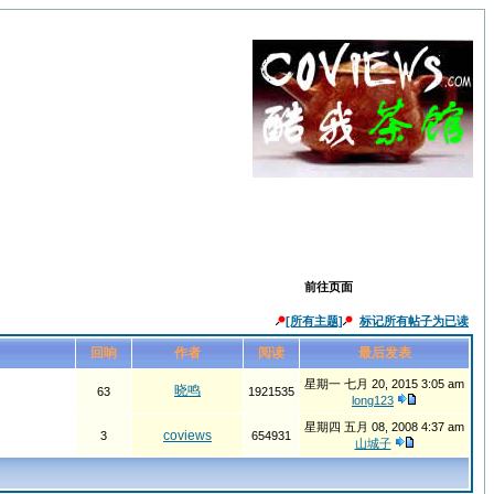
前往页面
[所有主题]
标记所有帖子为已读
回响
作者
阅读
最后发表
星期一 七月 20, 2015 3:05 am
晓鸣
63
1921535
long123
星期四 五月 08, 2008 4:37 am
coviews
3
654931
山城子