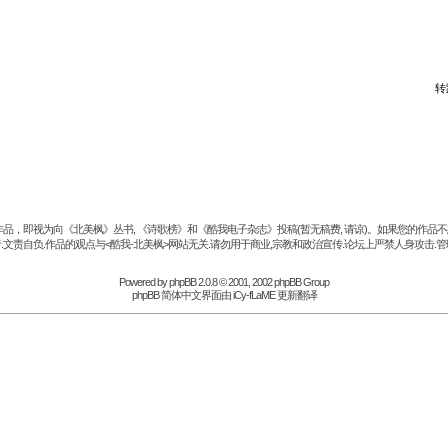
转
品，即视为向《北美枫》丛书, 《诗歌榜》和《酷我电子杂志》投稿(暂无稿费, 请谅)。如果您的作
.文责自负.作品的观点与<酷我-北美枫>网站无关.请勿用于商业,宗教和政治宣传.论坛上严禁人身攻击.管
Powered by
phpBB
2.0.8 © 2001, 2002 phpBB Group
phpBB 简体中文界面由 iCy-fLaME 更新翻译