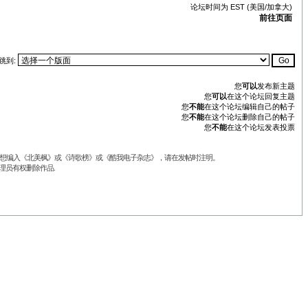
论坛时间为 EST (美国/加拿大)
前往页面
跳到:
您
可以
发布新主题
您
可以
在这个论坛回复主题
您
不能
在这个论坛编辑自己的帖子
您
不能
在这个论坛删除自己的帖子
您
不能
在这个论坛发表投票
品不想编入《北美枫》或《诗歌榜》或《酷我电子杂志》，请在发帖时注明。
理员有权删除作品.