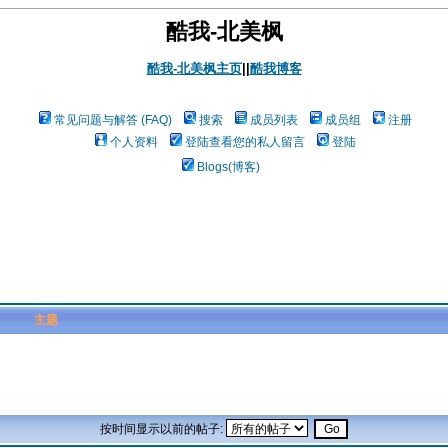
酷我-北美枫
酷我-北美枫主页
||
酷我博客
常见问题与解答 (FAQ)
搜索
成员列表
成员组
注册
个人资料
登陆查看您的私人留言
登陆
Blogs(博客)
主题
按时间显示以前的帖子: