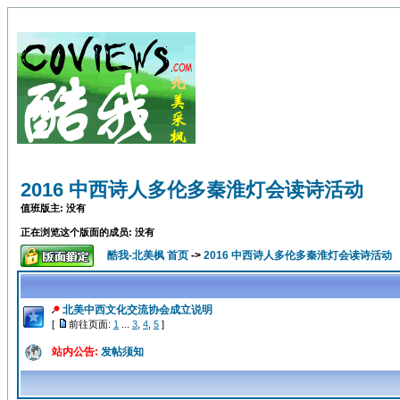
2016 中西诗人多伦多秦淮灯会读诗活动
值班版主: 没有
正在浏览这个版面的成员: 没有
酷我-北美枫 首页
->
2016 中西诗人多伦多秦淮灯会读诗活动
北美中西文化交流协会成立说明
[
前往页面:
1
...
3
,
4
,
5
]
站内公告:
发帖须知