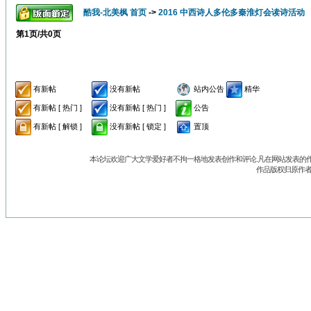
酷我-北美枫 首页
->
2016 中西诗人多伦多秦淮灯会读诗活动
第
1
页/共
0
页
有新帖
没有新帖
站内公告
精华
有新帖 [ 热门 ]
没有新帖 [ 热门 ]
公告
有新帖 [ 解锁 ]
没有新帖 [ 锁定 ]
置顶
本论坛欢迎广大文学爱好者不拘一格地发表创作和评论.凡在网站发表的作
作品版权归原作者