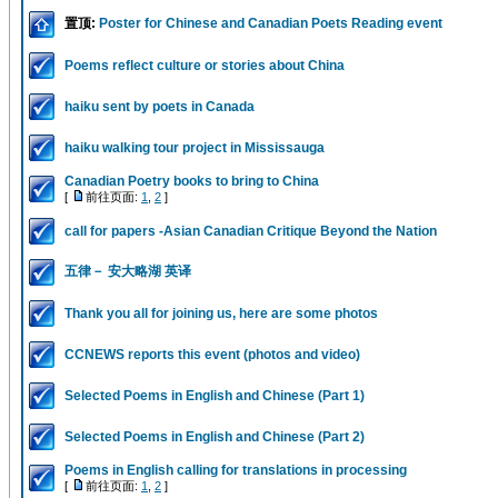
置顶:
Poster for Chinese and Canadian Poets Reading event
Poems reflect culture or stories about China
haiku sent by poets in Canada
haiku walking tour project in Mississauga
Canadian Poetry books to bring to China
[
前往页面:
1
,
2
]
call for papers -Asian Canadian Critique Beyond the Nation
五律－ 安大略湖 英译
Thank you all for joining us, here are some photos
CCNEWS reports this event (photos and video)
Selected Poems in English and Chinese (Part 1)
Selected Poems in English and Chinese (Part 2)
Poems in English calling for translations in processing
[
前往页面:
1
,
2
]