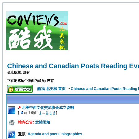
Chinese and Canadian Poets Readi
值班版主: 没有
正在浏览这个版面的成员: 没有
酷我-北美枫 首页
->
Chinese and Canadian Poets Rea
北美中西文化交流协会成立说明
[
前往页面:
1
...
3
,
4
,
5
]
站内公告:
发帖须知
置顶:
Agenda and poets' biographies