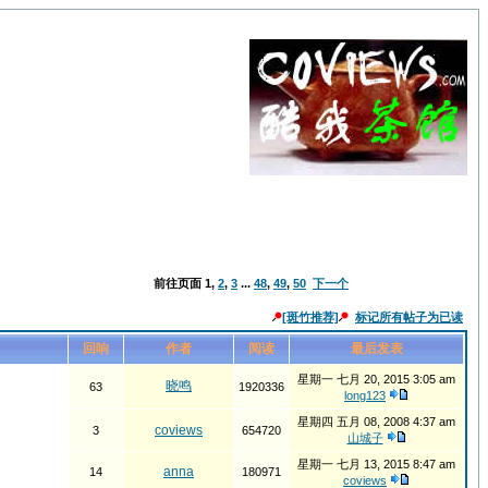
前往页面
1
,
2
,
3
...
48
,
49
,
50
下一个
[斑竹推荐]
标记所有帖子为已读
回响
作者
阅读
最后发表
星期一 七月 20, 2015 3:05 am
晓鸣
63
1920336
long123
星期四 五月 08, 2008 4:37 am
coviews
3
654720
山城子
星期一 七月 13, 2015 8:47 am
anna
14
180971
coviews