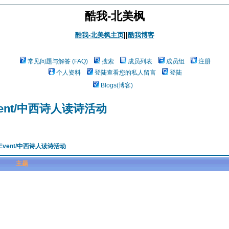
酷我-北美枫
酷我-北美枫主页
||
酷我博客
常见问题与解答 (FAQ)
搜索
成员列表
成员组
注册
个人资料
登陆查看您的私人留言
登陆
Blogs(博客)
ng Event/中西诗人读诗活动
ding Event/中西诗人读诗活动
主题