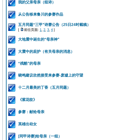
我的父亲母亲（组诗）
从公告移来鲁川的参赛作品
五月同题“三甲”诗赛公告（25日24时截稿）
[
前往页面:
1
,
2
,
3
,
4
]
大地震中诞生的“母亲神”
大震中的庇护（有关母亲的消息）
“残酷”的母亲
晓鸣建议欣然接受来参赛-废墟上的守望
十二月最美的丁香（五月同题）
《紫花纹》
参赛：献给母亲
英雄出幼女
[同甲诗赛]给母亲（一组）