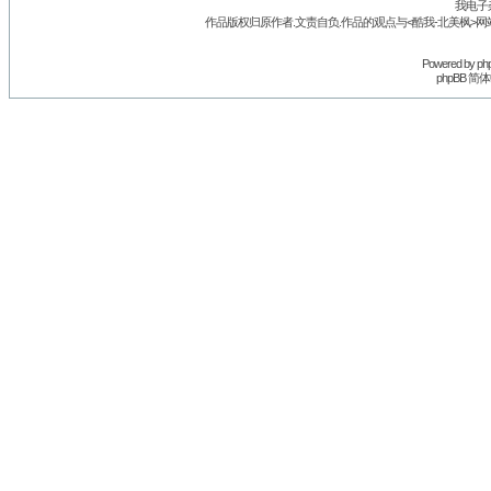
我电子
作品版权归原作者.文责自负.作品的观点与<酷我-北美枫>网
Powered by
ph
phpBB 简