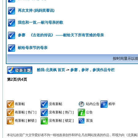
再次支持 (妈妈笑着说)
我也和一首,---献与母亲的歌
参赛 《古老的传说》 ——献给天下所有苦难的母亲
献给母亲节的母亲
按时间显示以前
酷我-北美枫 首页
->
参赛，参评，参演作品专栏
第
2
页/共
4
页
有新帖
没有新帖
站内公告
精华
有新帖 [ 热门 ]
没有新帖 [ 热门 ]
公告
有新帖 [ 解锁 ]
没有新帖 [ 锁定 ]
置顶
本论坛欢迎广大文学爱好者不拘一格地发表创作和评论.凡在网站发表的作品，即视为向《北美枫》丛