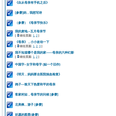
《自从母亲有手机之后》
[参赛]妈，我想写诗
（参赛）《母亲节快乐》
我的麦地.--五月母亲节
[
前往页面:
1
,
2
]
《母亲》，小小改动一下
[
前往页面:
1
,
2
,
3
]
我不知道哪个是我的家——母亲的六种幻影
[
前往页面:
1
,
2
]
中国字--女字和母字 (贴一个旧作)
《明天，妈妈要去医院抽血检查》
鸽子—致天下热爱和平的母亲
客家村姑，母亲节的问候 [参赛]
北美枫，游子 [参赛]
祈愿的图景(参赛)