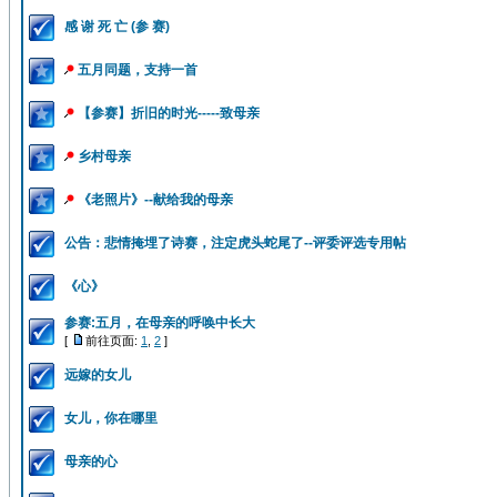
感 谢 死 亡 (参 赛)
五月同题，支持一首
【参赛】折旧的时光-----致母亲
乡村母亲
《老照片》--献给我的母亲
公告：悲情掩埋了诗赛，注定虎头蛇尾了--评委评选专用帖
《心》
参赛:五月，在母亲的呼唤中长大
[
前往页面:
1
,
2
]
远嫁的女儿
女儿，你在哪里
母亲的心