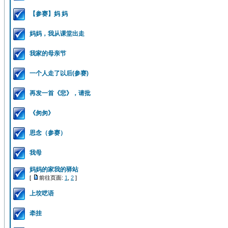
【参赛】妈 妈
妈妈，我从课堂出走
我家的母亲节
一个人走了以后(参赛)
再发一首《悲》，请批
《匆匆》
思念（参赛）
我母
妈妈的家我的驿站
[
前往页面:
1
,
2
]
上坟呓语
牵挂