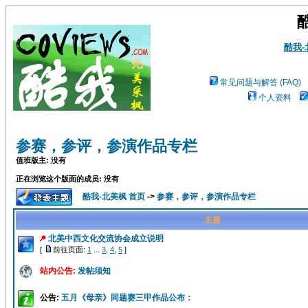
酷我
常见问题与解答 (FAQ)
个人资料
参赛，参评，参演作品专栏
值班版主: 没有
正在浏览这个版面的成员: 没有
酷我-北美枫 首页
->
参赛，参评，参演作品专栏
主题
北美中西文化交流协会成立说明
[
前往页面:
1
...
3
,
4
,
5
]
站内公告:
发帖须知
公告:
五月《母亲》同题赛三甲作品公布：