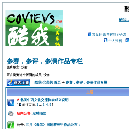
酷我
常见问题与解答 (FAQ)
个人资料
参赛，参评，参演作品专栏
值班版主: 没有
正在浏览这个版面的成员: 没有
酷我-北美枫 首页
->
参赛，参评，参演作品专栏
主题
北美中西文化交流协会成立说明
[
前往页面:
1
...
3
,
4
,
5
]
站内公告:
发帖须知
公告:
五月《母亲》同题赛三甲作品公布：