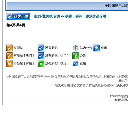
按时间显示以前
酷我-北美枫 首页
->
参赛，参评，参演作品专栏
第
4
页/共
4
页
有新帖
没有新帖
站内公告
精华
有新帖 [ 热门 ]
没有新帖 [ 热门 ]
公告
有新帖 [ 解锁 ]
没有新帖 [ 锁定 ]
置顶
本论坛欢迎广大文学爱好者不拘一格地发表创作和评论.凡在网站发表的作品，即视为向《北美枫》丛
我电子
作品版权归原作者.文责自负.作品的观点与<酷我-北美枫>网
Powered by
ph
phpBB 简