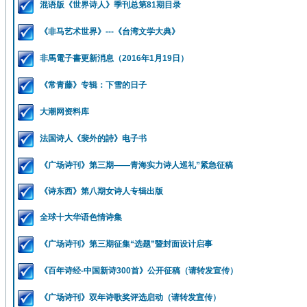
混语版《世界诗人》季刊总第81期目录
《非马艺术世界》---《台湾文学大典》
非馬電子書更新消息（2016年1月19日）
《常青藤》专辑：下雪的日子
大潮网资料库
法国诗人《裴外的詩》电子书
《广场诗刊》第三期——青海实力诗人巡礼”紧急征稿
《诗东西》第八期女诗人专辑出版
全球十大华语色情诗集
《广场诗刊》第三期征集“选题”暨封面设计启事
《百年诗经-中国新诗300首》公开征稿（请转发宣传）
《广场诗刊》双年诗歌奖评选启动（请转发宣传）