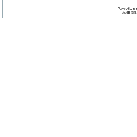
Powered by
ph
phpBB 简