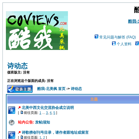
酷我
常见问题与解答 (FAQ)
个人资料
诗动态
值班版主: 没有
正在浏览这个版面的成员: 没有
酷我-北美枫 首页
->
诗动态
主题
北美中西文化交流协会成立说明
[
前往页面:
1
...
3
,
4
,
5
]
站内公告:
发帖须知
诗歌榜创刊号目录，请作者跟地址或留言
[
前往页面:
1
,
2
]