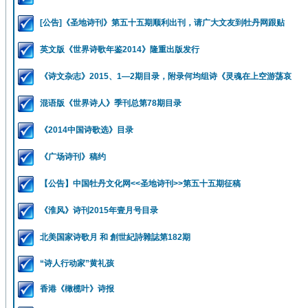
[公告]《圣地诗刊》第五十五期顺利出刊，请广大文友到牡丹网跟贴
英文版《世界诗歌年鉴2014》隆重出版发行
《诗文杂志》2015、1—2期目录，附录何均组诗《灵魂在上空游荡哀
混语版《世界诗人》季刊总第78期目录
《2014中国诗歌选》目录
《广场诗刊》稿约
【公告】中国牡丹文化网<<圣地诗刊>>第五十五期征稿
《淮风》诗刊2015年壹月号目录
北美国家诗歌月 和 創世紀詩雜誌第182期
“诗人行动家”黄礼孩
香港《橄榄叶》诗报