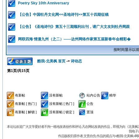
Poetry Sky 10th Anniversary
【公告】中国牡丹文化网<<圣地诗刊>>第五十四期征稿
【公告】《圣地诗刊》第五十三期顺利出刊，请广大文友到牡丹网跟
网联四海 情漫九州（之二）——达州网络作家第五届新春年会精彩�
按时间显示以前
酷我-北美枫 首页
->
诗动态
第
1
页/共
15
页
有新帖
没有新帖
站内公告
精华
有新帖 [ 热门 ]
没有新帖 [ 热门 ]
公告
有新帖 [ 解锁 ]
没有新帖 [ 锁定 ]
置顶
本论坛欢迎广大文学爱好者不拘一格地发表创作和评论.凡在网站发表的作品，即视为向《北美枫》丛
我电子
作品版权归原作者.文责自负.作品的观点与<酷我-北美枫>网