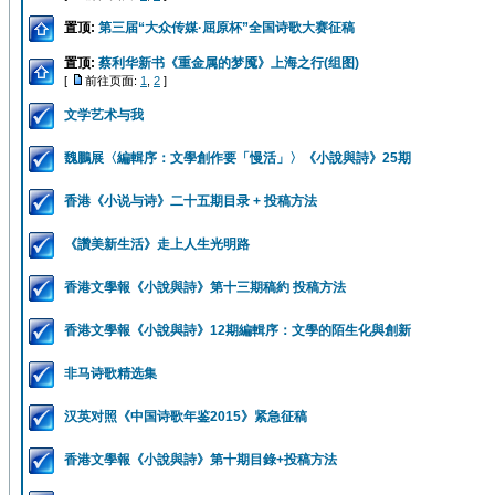
置顶:
第三届“大众传媒·屈原杯”全国诗歌大赛征稿
置顶:
蔡利华新书《重金属的梦魇》上海之行(组图)
[
前往页面:
1
,
2
]
文学艺术与我
魏鵬展〈編輯序：文學創作要「慢活」〉《小說與詩》25期
香港《小说与诗》二十五期目录 + 投稿方法
《讚美新生活》走上人生光明路
香港文學報《小說與詩》第十三期稿約 投稿方法
香港文學報《小說與詩》12期編輯序：文學的陌生化與創新
非马诗歌精选集
汉英对照《中国诗歌年鉴2015》紧急征稿
香港文學報《小說與詩》第十期目錄+投稿方法