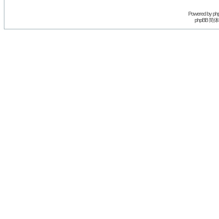
Powered by
ph
phpBB 简