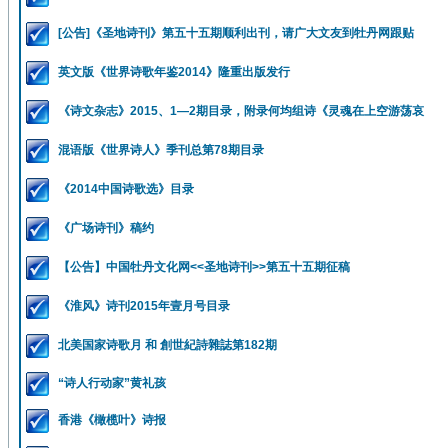
[公告]《圣地诗刊》第五十五期顺利出刊，请广大文友到牡丹网跟贴
英文版《世界诗歌年鉴2014》隆重出版发行
《诗文杂志》2015、1—2期目录，附录何均组诗《灵魂在上空游荡哀
混语版《世界诗人》季刊总第78期目录
《2014中国诗歌选》目录
《广场诗刊》稿约
【公告】中国牡丹文化网<<圣地诗刊>>第五十五期征稿
《淮风》诗刊2015年壹月号目录
北美国家诗歌月 和 創世紀詩雜誌第182期
“诗人行动家”黄礼孩
香港《橄榄叶》诗报