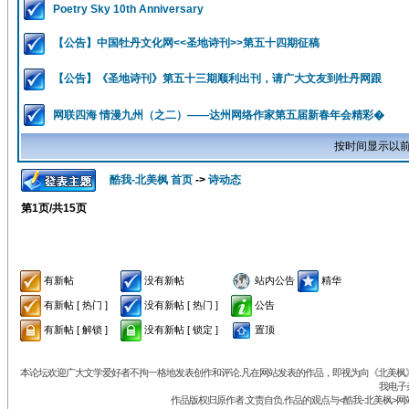
Poetry Sky 10th Anniversary
【公告】中国牡丹文化网<<圣地诗刊>>第五十四期征稿
【公告】《圣地诗刊》第五十三期顺利出刊，请广大文友到牡丹网跟
网联四海 情漫九州（之二）——达州网络作家第五届新春年会精彩�
按时间显示以前
酷我-北美枫 首页
->
诗动态
第
1
页/共
15
页
有新帖
没有新帖
站内公告
精华
有新帖 [ 热门 ]
没有新帖 [ 热门 ]
公告
有新帖 [ 解锁 ]
没有新帖 [ 锁定 ]
置顶
本论坛欢迎广大文学爱好者不拘一格地发表创作和评论.凡在网站发表的作品，即视为向《北美枫》丛
我电子
作品版权归原作者.文责自负.作品的观点与<酷我-北美枫>网