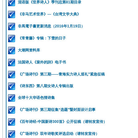
混语版《世界诗人》季刊总第81期目录
《非马艺术世界》---《台湾文学大典》
非馬電子書更新消息（2016年1月19日）
《常青藤》专辑：下雪的日子
大潮网资料库
法国诗人《裴外的詩》电子书
《广场诗刊》第三期——青海实力诗人巡礼”紧急征稿
《诗东西》第八期女诗人专辑出版
全球十大华语色情诗集
《广场诗刊》第三期征集“选题”暨封面设计启事
《百年诗经-中国新诗300首》公开征稿（请转发宣传）
《广场诗刊》双年诗歌奖评选启动（请转发宣传）