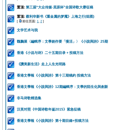
置顶:
第三届“大众传媒·屈原杯”全国诗歌大赛征稿
置顶:
蔡利华新书《重金属的梦魇》上海之行(组图)
[
前往页面:
1
,
2
]
文学艺术与我
魏鵬展〈編輯序：文學創作要「慢活」〉《小說與詩》25期
香港《小说与诗》二十五期目录 + 投稿方法
《讚美新生活》走上人生光明路
香港文學報《小說與詩》第十三期稿約 投稿方法
香港文學報《小說與詩》12期編輯序：文學的陌生化與創新
非马诗歌精选集
汉英对照《中国诗歌年鉴2015》紧急征稿
香港文學報《小說與詩》第十期目錄+投稿方法