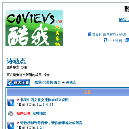
酷我
常见问题与解答 (FAQ)
个人资料
诗动态
值班版主: 没有
正在浏览这个版面的成员: 没有
酷我-北美枫 首页
->
诗动态
主题
北美中西文化交流协会成立说明
[
前往页面:
1
...
3
,
4
,
5
]
站内公告:
发帖须知
诗歌榜创刊号目录，请作者跟地址或留言
[
前往页面:
1
,
2
]