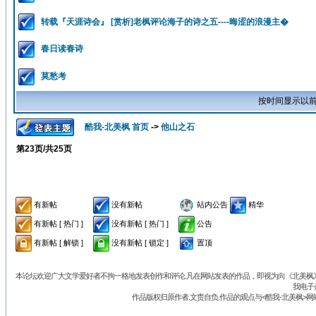
转载『天涯诗会』 [赏析]老枫评论海子的诗之五----晦涩的浪漫主�
春日读春诗
莫愁考
按时间显示以前
酷我-北美枫 首页
->
他山之石
第
23
页/共
25
页
有新帖
没有新帖
站内公告
精华
有新帖 [ 热门 ]
没有新帖 [ 热门 ]
公告
有新帖 [ 解锁 ]
没有新帖 [ 锁定 ]
置顶
本论坛欢迎广大文学爱好者不拘一格地发表创作和评论.凡在网站发表的作品，即视为向《北美枫》丛
我电子
作品版权归原作者.文责自负.作品的观点与<酷我-北美枫>网