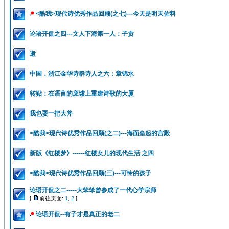
<酷我>现代诗优秀作品回顾(之七)---今天是明天佐料
论语开侃之四---文人下海第一人：子贡
逝
中国．浙江金华诗群诗人之六：章锦水
转贴：在语言的废墟上重建诗歌的大厦
我也耍一把大斧
<酷我>现代诗优秀作品回顾(之二)---海面垒起的宫殿
新版《红楼梦》------红楼女儿的现代生活 之四
<酷我>现代诗优秀作品回顾(三)---可怜的孩子
论语开侃之二-----大笨笨曾参成了一代心学宗师
[
前往页面:
1
,
2
]
论语开侃--有子才是真正的老二