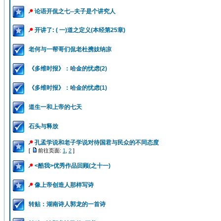
论语开侃之七--夫子是个讲究人
开讲了: ( 一)道之定义(本经第25章)
老何与一帮哥们侃老杜携妓纳凉
《多维时报》：哈金的忧虑(2)
《多维时报》：哈金的忧虑(1)
道生一和上帝的七天
石头与释放
孔孟学说和老子学说对待国君与民众的不同态度
[
前往页面:
1
,
2
]
<酷我>优秀作品回顾(之十一)
像上帝创造人那样写诗
转贴：湖南诗人郭龙的一首诗