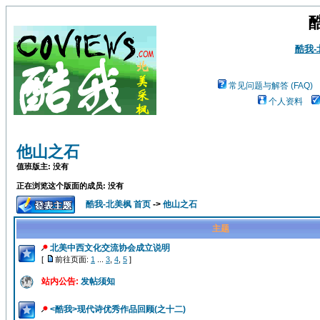
酷我
常见问题与解答 (FAQ)
个人资料
他山之石
值班版主: 没有
正在浏览这个版面的成员: 没有
酷我-北美枫 首页
->
他山之石
主题
北美中西文化交流协会成立说明
[
前往页面:
1
...
3
,
4
,
5
]
站内公告:
发帖须知
<酷我>现代诗优秀作品回顾(之十二)