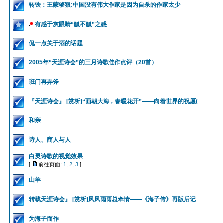
转铁：王蒙够狠:中国没有伟大作家是因为自杀的作家太少
有感于灰眼睛“觚不觚”之惑
侃一点关于酒的话题
2005年“天涯诗会”的三月诗歌佳作点评（20首）
班门再弄斧
『天涯诗会』 [赏析]“面朝大海，春暖花开”——向着世界的祝愿(
和亲
诗人、商人与人
白灵诗歌的视觉效果
[
前往页面:
1
,
2
,
3
]
山羊
转载天涯诗会』 [赏析]风风雨雨总牵情——《海子传》再版后记
为海子而作