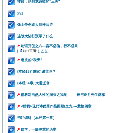
转贴：论郭龙诗歌的“三美”
xyz
像上帝创造人那样写诗
连战大陆行预示了什么
论语开侃之六---言不必信，行不必果
[
前往页面:
1
,
2
,
3
]
老皮的“秋天”
(本经13)"道家"遁世吗？
(本经34章) 大道泛兮
儒教对自然人性的泯灭之我见--------兼与正月先生商榷
<酷我>现代诗优秀作品回顾(之九)---悲怆四章
“道”续讲（本经第一章）
儒学，一部厚重的历史