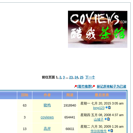
前往页面
1
,
2
,
3
...
23
,
24
,
25
下一个
[斑竹推荐]
标记所有帖子为已读
回响
作者
阅读
最后发表
星期一 七月 20, 2015 3:05 am
晓鸣
63
1918940
long123
星期四 五月 08, 2008 4:37 am
coviews
3
654441
山城子
星期二 六月 30, 2009 1:26 am
高岸
13
66611
华尔街牧牛