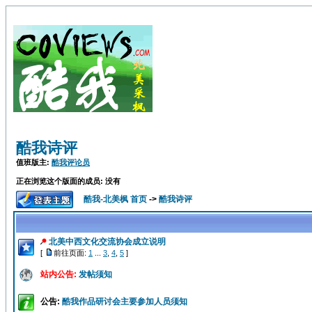
酷我诗评
值班版主:
酷我评论员
正在浏览这个版面的成员: 没有
酷我-北美枫 首页
->
酷我诗评
北美中西文化交流协会成立说明
[
前往页面:
1
...
3
,
4
,
5
]
站内公告:
发帖须知
公告:
酷我作品研讨会主要参加人员须知