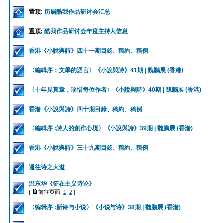
置顶:
历届酷我作品研讨会汇总
置顶:
酷我作品研讨会年度主持人信息
香港《小說與詩》四十一期目錄、稿約、稿例
〈編輯序：文學的語言〉《小說與詩》41期 | 魏鵬展 (香港)
〈十年見真章，珍惜每位作者〉《小說與詩》40期 | 魏鵬展 (香港)
香港《小說與詩》四十期目錄、稿約、稿例
〈編輯序 :詩人的創作心境〉《小說與詩》39期 | 魏鵬展 (香港)
香港《小說與詩》三十九期目錄、稿約、稿例
通往诗之大道
温东华《征在主义诗论》
[
前往页面:
1
,
2
]
〈编辑序 :新诗与小说〉《小说与诗》38期 | 魏鹏展 (香港)