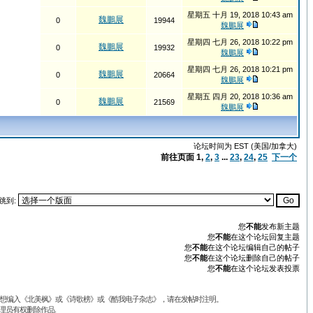
星期五 十月 19, 2018 10:43 am
魏鵬展
0
19944
魏鵬展
星期四 七月 26, 2018 10:22 pm
魏鵬展
0
19932
魏鵬展
星期四 七月 26, 2018 10:21 pm
魏鵬展
0
20664
魏鵬展
星期五 四月 20, 2018 10:36 am
魏鵬展
0
21569
魏鵬展
论坛时间为 EST (美国/加拿大)
前往页面
1
,
2
,
3
...
23
,
24
,
25
下一个
跳到:
您
不能
发布新主题
您
不能
在这个论坛回复主题
您
不能
在这个论坛编辑自己的帖子
您
不能
在这个论坛删除自己的帖子
您
不能
在这个论坛发表投票
品不想编入《北美枫》或《诗歌榜》或《酷我电子杂志》，请在发帖时注明。
理员有权删除作品.