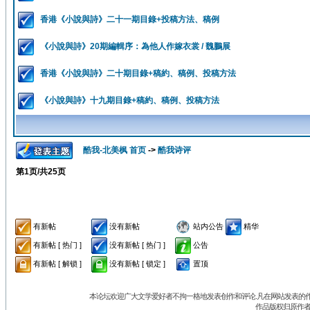
香港《小說與詩》二十一期目錄+投稿方法、稿例
《小說與詩》20期編輯序：為他人作嫁衣裳 / 魏鵬展
香港《小說與詩》二十期目錄+稿約、稿例、投稿方法
《小說與詩》十九期目錄+稿約、稿例、投稿方法
酷我-北美枫 首页
->
酷我诗评
第
1
页/共
25
页
有新帖
没有新帖
站内公告
精华
有新帖 [ 热门 ]
没有新帖 [ 热门 ]
公告
有新帖 [ 解锁 ]
没有新帖 [ 锁定 ]
置顶
本论坛欢迎广大文学爱好者不拘一格地发表创作和评论.凡在网站发表的作
作品版权归原作者