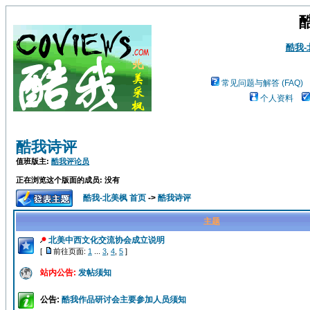
酷我
常见问题与解答 (FAQ)
个人资料
酷我诗评
值班版主:
酷我评论员
正在浏览这个版面的成员: 没有
酷我-北美枫 首页
->
酷我诗评
主题
北美中西文化交流协会成立说明
[
前往页面:
1
...
3
,
4
,
5
]
站内公告:
发帖须知
公告:
酷我作品研讨会主要参加人员须知