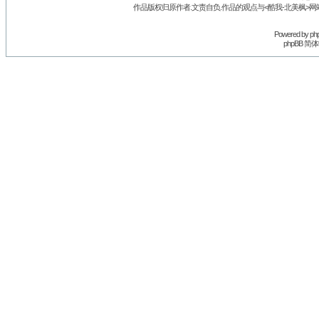
作品版权归原作者.文责自负.作品的观点与<酷我-北美枫>网
Powered by
ph
phpBB 简