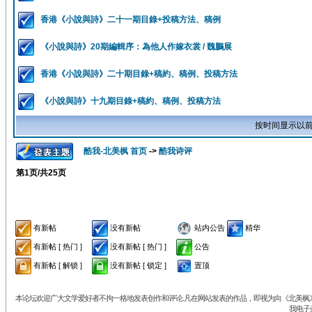
香港《小說與詩》二十一期目錄+投稿方法、稿例
《小說與詩》20期編輯序：為他人作嫁衣裳 / 魏鵬展
香港《小說與詩》二十期目錄+稿約、稿例、投稿方法
《小說與詩》十九期目錄+稿約、稿例、投稿方法
按时间显示以前
酷我-北美枫 首页
->
酷我诗评
第
1
页/共
25
页
有新帖
没有新帖
站内公告
精华
有新帖 [ 热门 ]
没有新帖 [ 热门 ]
公告
有新帖 [ 解锁 ]
没有新帖 [ 锁定 ]
置顶
本论坛欢迎广大文学爱好者不拘一格地发表创作和评论.凡在网站发表的作品，即视为向《北美枫》丛
我电子