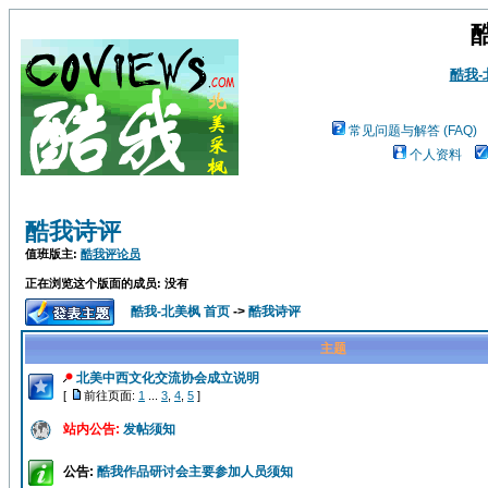
酷我
常见问题与解答 (FAQ)
个人资料
酷我诗评
值班版主:
酷我评论员
正在浏览这个版面的成员: 没有
酷我-北美枫 首页
->
酷我诗评
主题
北美中西文化交流协会成立说明
[
前往页面:
1
...
3
,
4
,
5
]
站内公告:
发帖须知
公告:
酷我作品研讨会主要参加人员须知