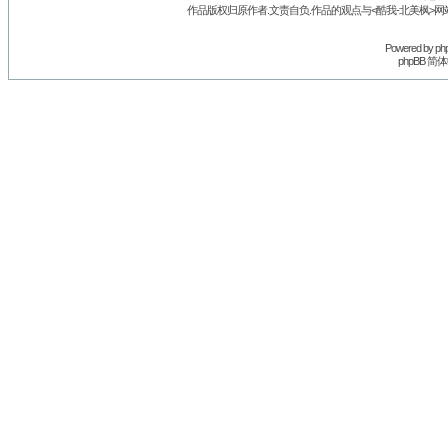
作品版权归原作者.文责自负.作品的观点与<酷我-北美枫>网
Powered by
ph
phpBB 简