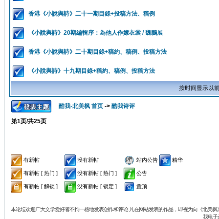
香港《小說與詩》二十一期目錄+投稿方法、稿例
《小說與詩》20期編輯序：為他人作嫁衣裳 / 魏鵬展
香港《小說與詩》二十期目錄+稿約、稿例、投稿方法
《小說與詩》十九期目錄+稿約、稿例、投稿方法
按时间显示以前
酷我-北美枫 首页
->
酷我诗评
第
1
页/共
25
页
有新帖
没有新帖
站内公告
精华
有新帖 [ 热门 ]
没有新帖 [ 热门 ]
公告
有新帖 [ 解锁 ]
没有新帖 [ 锁定 ]
置顶
本论坛欢迎广大文学爱好者不拘一格地发表创作和评论.凡在网站发表的作品，即视为向《北美枫》丛
我电子