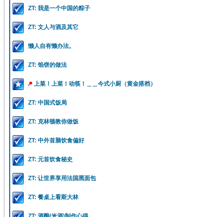
ZT: 我是一个中国的粽子
ZT: 文人与酒及其它
懒人自有懒办法。
ZT: 馅饼的做法
上菜！上菜！动筷！＿＿今式小厨（黄金搭档）
ZT: 中国式饭局
ZT: 克林顿教你做饭
ZT: 中外首脑饮食偏好
ZT: 元首饮食秘史
ZT: 让世界享用法国黑面包
ZT: 餐桌上看斯大林
ZT: 酒酿(米酒)制作心得