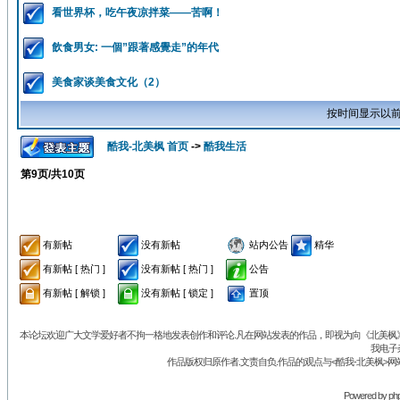
看世界杯，吃午夜凉拌菜——苦啊！
飲食男女: 一個”跟著感覺走”的年代
美食家谈美食文化（2）
按时间显示以前
酷我-北美枫 首页
->
酷我生活
第
9
页/共
10
页
有新帖
没有新帖
站内公告
精华
有新帖 [ 热门 ]
没有新帖 [ 热门 ]
公告
有新帖 [ 解锁 ]
没有新帖 [ 锁定 ]
置顶
本论坛欢迎广大文学爱好者不拘一格地发表创作和评论.凡在网站发表的作品，即视为向《北美枫》丛
我电子
作品版权归原作者.文责自负.作品的观点与<酷我-北美枫>网
Powered by
ph