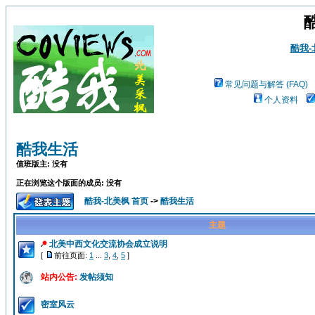
酷我
常见问题与解答 (FAQ)
个人资料
酷我生活
值班版主: 没有
正在浏览这个版面的成员: 没有
酷我-北美枫 首页
->
酷我生活
主题
北美中西文化交流协会成立说明
[
前往页面:
1
...
3
,
4
,
5
]
站内公告:
发帖须知
密室风云