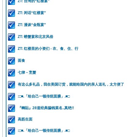
ZT: 台湾的“红楼宴”
ZT: 闲话“红楼宴”
ZT: 漫谈“金瓶宴”
ZT: 螃蟹宴和北京风俗
ZT: 红楼里的小资们 - 衣、食、住、行
面食
七律－烹蟹
有这么多礼品，我在美国订货，就能给国内的亲人送礼，太方便了
:□■.「给自己一顿传统面膳」.■□
『轉貼』28道经典骗钱菜名..真绝!!
高筋生面
:□■.「给自己一顿传统面膳」.■□