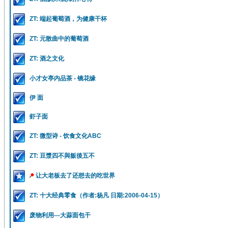
ZT: 端起葡萄酒，为健康干杯
ZT: 元散曲中的葡萄酒
ZT: 酒之文化
小才女亭内品茶 - 镜花缘
伊 面
虾子面
ZT: 微型诗 - 饮食文化ABC
ZT: 豆漿四不與飯後五不
让大老板去了还想去的吃世界
ZT: 十大经典零食（作者:杨凡 日期:2006-04-15）
废物利用---大蒜面包干