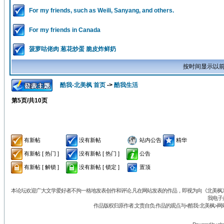
For my friends, such as Weili, Sanyang, and others.
For my friends in Canada
菠萝咕佬肉 葱花炒蛋 脆皮炸鲜奶
按时间显示以前
酷我-北美枫 首页
->
酷我生活
第
5
页/共
10
页
有新帖
没有新帖
站内公告
精华
有新帖 [ 热门 ]
没有新帖 [ 热门 ]
公告
有新帖 [ 解锁 ]
没有新帖 [ 锁定 ]
置顶
本论坛欢迎广大文学爱好者不拘一格地发表创作和评论.凡在网站发表的作品，即视为向《北美枫》丛
我电子
作品版权归原作者.文责自负.作品的观点与<酷我-北美枫>网