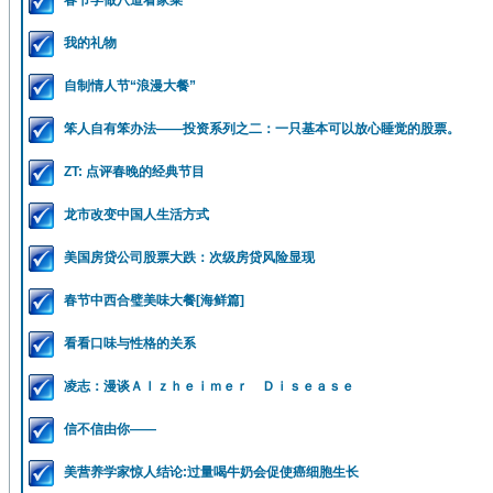
春节学做八道看家菜
我的礼物
自制情人节“浪漫大餐”
笨人自有笨办法——投资系列之二：一只基本可以放心睡觉的股票。
ZT: 点评春晚的经典节目
龙市改变中国人生活方式
美国房贷公司股票大跌：次级房贷风险显现
春节中西合璧美味大餐[海鲜篇]
看看口味与性格的关系
凌志：漫谈Ａｌｚｈｅｉｍｅｒ Ｄｉｓｅａｓｅ
信不信由你——
美营养学家惊人结论:过量喝牛奶会促使癌细胞生长