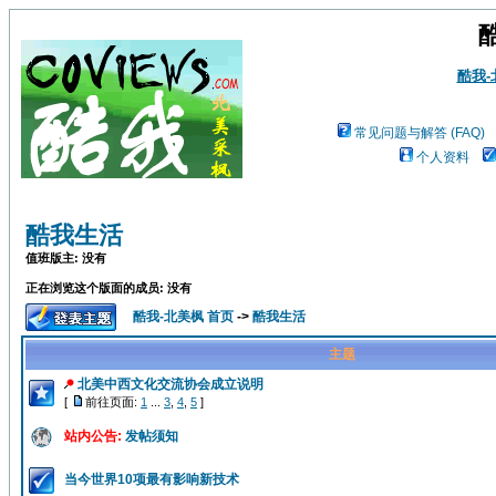
酷我
常见问题与解答 (FAQ)
个人资料
酷我生活
值班版主: 没有
正在浏览这个版面的成员: 没有
酷我-北美枫 首页
->
酷我生活
主题
北美中西文化交流协会成立说明
[
前往页面:
1
...
3
,
4
,
5
]
站内公告:
发帖须知
当今世界10项最有影响新技术