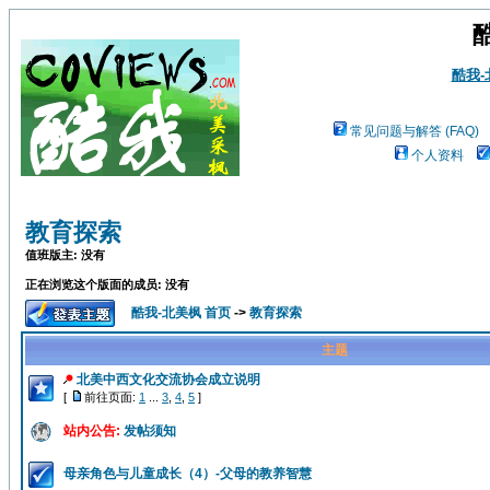
酷我
常见问题与解答 (FAQ)
个人资料
教育探索
值班版主: 没有
正在浏览这个版面的成员: 没有
酷我-北美枫 首页
->
教育探索
主题
北美中西文化交流协会成立说明
[
前往页面:
1
...
3
,
4
,
5
]
站内公告:
发帖须知
母亲角色与儿童成长（4）-父母的教养智慧