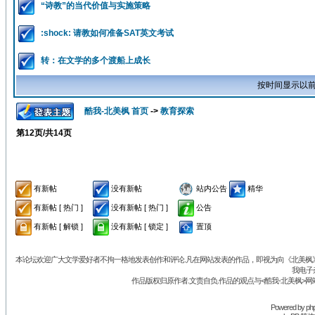
“诗教”的当代价值与实施策略
:shock: 请教如何准备SAT英文考试
转：在文学的多个渡船上成长
按时间显示以前
酷我-北美枫 首页
->
教育探索
第
12
页/共
14
页
有新帖
没有新帖
站内公告
精华
有新帖 [ 热门 ]
没有新帖 [ 热门 ]
公告
有新帖 [ 解锁 ]
没有新帖 [ 锁定 ]
置顶
本论坛欢迎广大文学爱好者不拘一格地发表创作和评论.凡在网站发表的作品，即视为向《北美枫》丛
我电子
作品版权归原作者.文责自负.作品的观点与<酷我-北美枫>网
Powered by
ph