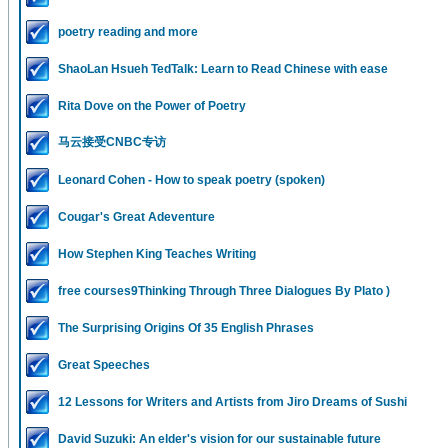
poetry reading and more
ShaoLan Hsueh TedTalk: Learn to Read Chinese with ease
Rita Dove on the Power of Poetry
马云接受CNBC专访
Leonard Cohen - How to speak poetry (spoken)
Cougar's Great Adeventure
How Stephen King Teaches Writing
free courses9Thinking Through Three Dialogues By Plato )
The Surprising Origins Of 35 English Phrases
Great Speeches
12 Lessons for Writers and Artists from Jiro Dreams of Sushi
David Suzuki: An elder's vision for our sustainable future