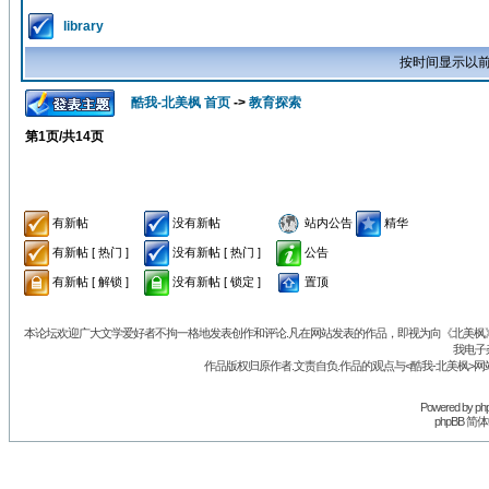
library
按时间显示以前
酷我-北美枫 首页
->
教育探索
第
1
页/共
14
页
有新帖
没有新帖
站内公告
精华
有新帖 [ 热门 ]
没有新帖 [ 热门 ]
公告
有新帖 [ 解锁 ]
没有新帖 [ 锁定 ]
置顶
本论坛欢迎广大文学爱好者不拘一格地发表创作和评论.凡在网站发表的作品，即视为向《北美枫》丛
我电子
作品版权归原作者.文责自负.作品的观点与<酷我-北美枫>网
Powered by
ph
phpBB 简