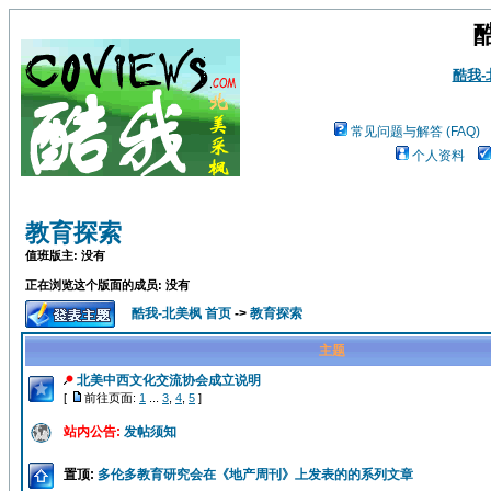
酷我
常见问题与解答 (FAQ)
个人资料
教育探索
值班版主: 没有
正在浏览这个版面的成员: 没有
酷我-北美枫 首页
->
教育探索
主题
北美中西文化交流协会成立说明
[
前往页面:
1
...
3
,
4
,
5
]
站内公告:
发帖须知
置顶:
多伦多教育研究会在《地产周刊》上发表的的系列文章