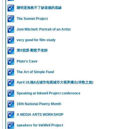
聰明是挽救不了缺道德的底線
The Sonnet Project
Joni Mitchell: Portrait of an Artist
very good for film study
第9堂課-鄭愁予老師
Plato's Cave
The Art of Simple Food
April 18,晚8点城市电视城市大视界播出(诗歌之旅)
Speaking at Inkwell Project conference
16th National Poetry Month
A MEDIA ARTS WORKSHOP
speakers for InkWell Project