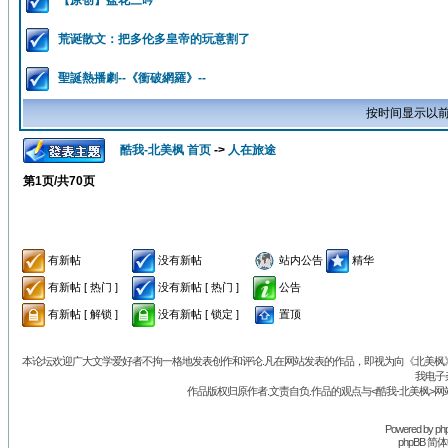
【原创】盆花三吟
荒诞散文：把多伦多皇帝的玩意割了
聖誕熱播劇--《衝破網羅》--
按时间显示以前
酷我-北美枫 首页
->
人在旅途
第
1
页/共
70
页
有新帖
没有新帖
站内公告
精华
有新帖 [ 热门 ]
没有新帖 [ 热门 ]
公告
有新帖 [ 解锁 ]
没有新帖 [ 锁定 ]
置顶
本论坛欢迎广大文学爱好者不拘一格地发表创作和评论.凡在网站发表的作品，即视为向《北美枫》丛
我电子
作品版权归原作者.文责自负.作品的观点与<酷我-北美枫>网
Powered by
ph
phpBB 简