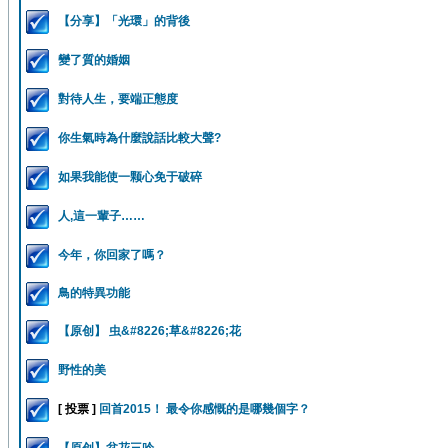
【分享】「光環」的背後
變了質的婚姻
對待人生，要端正態度
你生氣時為什麼說話比較大聲?
如果我能使一颗心免于破碎
人,這一輩子……
今年，你回家了嗎？
鳥的特異功能
【原创】 虫&#8226;草&#8226;花
野性的美
[ 投票 ]
回首2015！ 最令你感慨的是哪幾個字？