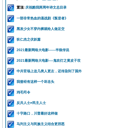
置顶:
庆祝酷我两周年诗文总目录
一部非常热血的谍战剧《叛逆者》
黑发少女不穿内裤就给人做足交
狄仁杰之伏妖篇
2021最新网络大电影------半狼传说
2021最新网络大电影----鬼吹灯之黄皮子坟
中共官场上这几类人更左，还传染到了国外
我曾经有这样一个坏念头
鸡毛司令
反共人士≠民主人士
十字路口，川普最好这样做
马列主义与民族主义结合更邪恶