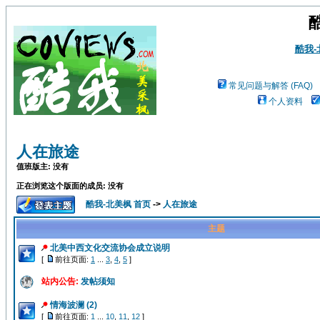
酷我
常见问题与解答 (FAQ)
个人资料
人在旅途
值班版主: 没有
正在浏览这个版面的成员: 没有
酷我-北美枫 首页
->
人在旅途
主题
北美中西文化交流协会成立说明
[
前往页面:
1
...
3
,
4
,
5
]
站内公告:
发帖须知
情海波澜 (2)
[
前往页面:
1
...
10
,
11
,
12
]