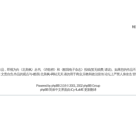
转
品，即视为向《北美枫》丛书, 《诗歌榜》和《酷我电子杂志》投稿(暂无稿费, 请谅)。如果您的作
.文责自负.作品的观点与<酷我-北美枫>网站无关.请勿用于商业,宗教和政治宣传.论坛上严禁人身攻击.管
Powered by
phpBB
2.0.8 © 2001, 2002 phpBB Group
phpBB 简体中文界面由 iCy-fLaME 更新翻译