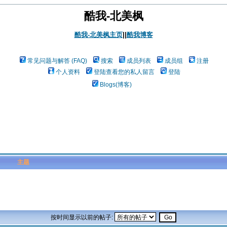
酷我-北美枫
酷我-北美枫主页
||
酷我博客
常见问题与解答 (FAQ)
搜索
成员列表
成员组
注册
个人资料
登陆查看您的私人留言
登陆
Blogs(博客)
主题
按时间显示以前的帖子: