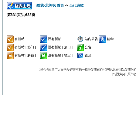
酷我-北美枫 首页
->
当代诗歌
第
631
页/共
633
页
有新帖
没有新帖
站内公告
精华
有新帖 [ 热门 ]
没有新帖 [ 热门 ]
公告
有新帖 [ 解锁 ]
没有新帖 [ 锁定 ]
置顶
本论坛欢迎广大文学爱好者不拘一格地发表创作和评论.凡在网站发表的作
作品版权归原作者