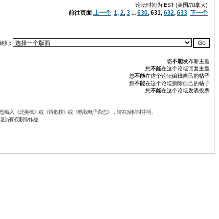
论坛时间为 EST (美国/加拿大)
前往页面
上一个
1
,
2
,
3
...
630
,
631
,
632
,
633
下一个
跳到:
您
不能
发布新主题
您
不能
在这个论坛回复主题
您
不能
在这个论坛编辑自己的帖子
您
不能
在这个论坛删除自己的帖子
您
不能
在这个论坛发表投票
品不想编入《北美枫》或《诗歌榜》或《酷我电子杂志》，请在发帖时注明。
理员有权删除作品.