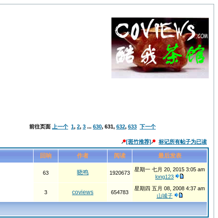
前往页面
上一个
1
,
2
,
3
...
630
,
631
,
632
,
633
下一个
[斑竹推荐]
标记所有帖子为已读
回响
作者
阅读
最后发表
星期一 七月 20, 2015 3:05 am
晓鸣
63
1920673
long123
星期四 五月 08, 2008 4:37 am
coviews
3
654783
山城子