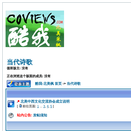
当代诗歌
值班版主: 没有
正在浏览这个版面的成员: 没有
酷我-北美枫 首页
->
当代诗歌
北美中西文化交流协会成立说明
[
前往页面:
1
...
3
,
4
,
5
]
站内公告:
发帖须知