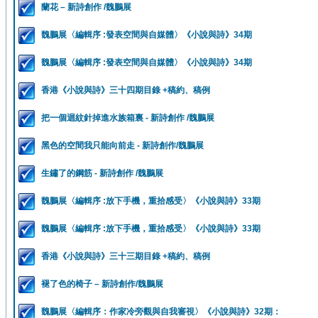
蘭花 – 新詩創作 /魏鵬展
魏鵬展〈編輯序 :發表空間與自媒體〉《小說與詩》34期
魏鵬展〈編輯序 :發表空間與自媒體〉《小說與詩》34期
香港《小說與詩》三十四期目錄 +稿約、稿例
把一個迴紋針掉進水族箱裏 - 新詩創作 /魏鵬展
黑色的空間我只能向前走 - 新詩創作/魏鵬展
生鏽了的鋼筋 - 新詩創作 /魏鵬展
魏鵬展〈編輯序 :放下手機，重拾感受〉《小說與詩》33期
魏鵬展〈編輯序 :放下手機，重拾感受〉《小說與詩》33期
香港《小說與詩》三十三期目錄 +稿約、稿例
褪了色的椅子 – 新詩創作/魏鵬展
魏鵬展〈編輯序：作家冷旁觀與自我審視〉《小說與詩》32期：