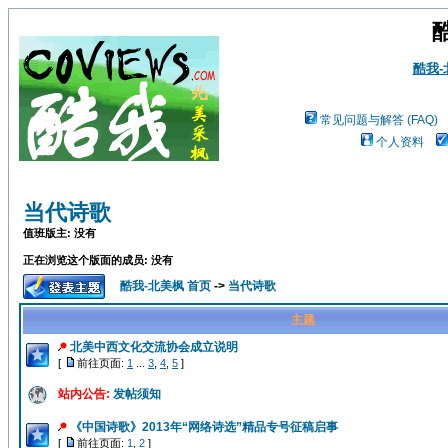
酷我
常见问题与解答 (FAQ)
个人资料
当代诗歌
值班版主: 没有
正在浏览这个版面的成员: 没有
酷我-北美枫 首页
->
当代诗歌
主题
北美中西文化交流协会成立说明
[
前往页面:
1
...
3
,
4
,
5
]
站内公告:
发帖须知
《中国诗歌》2013年“网络诗选”精品专号征稿启事
[
前往页面:
1
,
2
]