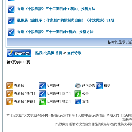
香港《小說與詩》三十二期目錄 + 稿約、投稿方法
魏鵬展〈編輯序 ：作家創作的限制與自由〉《小說與詩》31期
香港《小說與詩》三十一期目錄+稿約、投稿方法
按时间显示以前
酷我-北美枫 首页
->
当代诗歌
第
1
页/共
633
页
有新帖
没有新帖
站内公告
精华
有新帖 [ 热门 ]
没有新帖 [ 热门 ]
公告
有新帖 [ 解锁 ]
没有新帖 [ 锁定 ]
置顶
本论坛欢迎广大文学爱好者不拘一格地发表创作和评论.凡在网站发表的作品，即视为向《北美枫》丛
我电子
作品版权归原作者.文责自负.作品的观点与<酷我-北美枫>网