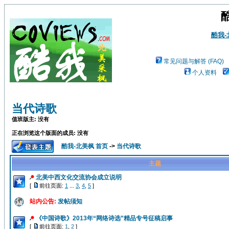
酷我
常见问题与解答 (FAQ)
个人资料
当代诗歌
值班版主: 没有
正在浏览这个版面的成员: 没有
酷我-北美枫 首页
->
当代诗歌
主题
北美中西文化交流协会成立说明
[
前往页面:
1
...
3
,
4
,
5
]
站内公告:
发帖须知
《中国诗歌》2013年“网络诗选”精品专号征稿启事
[
前往页面:
1
,
2
]