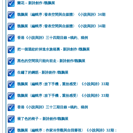
蘭花 – 新詩創作 /魏鵬展
魏鵬展〈編輯序 :發表空間與自媒體〉《小說與詩》34期
魏鵬展〈編輯序 :發表空間與自媒體〉《小說與詩》34期
香港《小說與詩》三十四期目錄 +稿約、稿例
把一個迴紋針掉進水族箱裏 - 新詩創作 /魏鵬展
黑色的空間我只能向前走 - 新詩創作/魏鵬展
生鏽了的鋼筋 - 新詩創作 /魏鵬展
魏鵬展〈編輯序 :放下手機，重拾感受〉《小說與詩》33期
魏鵬展〈編輯序 :放下手機，重拾感受〉《小說與詩》33期
香港《小說與詩》三十三期目錄 +稿約、稿例
褪了色的椅子 – 新詩創作/魏鵬展
魏鵬展〈編輯序：作家冷旁觀與自我審視〉《小說與詩》32期：