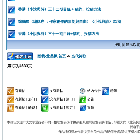
香港《小說與詩》三十二期目錄 + 稿約、投稿方法
魏鵬展〈編輯序 ：作家創作的限制與自由〉《小說與詩》31期
香港《小說與詩》三十一期目錄+稿約、投稿方法
按时间显示以前
酷我-北美枫 首页
->
当代诗歌
第
1
页/共
633
页
有新帖
没有新帖
站内公告
精华
有新帖 [ 热门 ]
没有新帖 [ 热门 ]
公告
有新帖 [ 解锁 ]
没有新帖 [ 锁定 ]
置顶
本论坛欢迎广大文学爱好者不拘一格地发表创作和评论.凡在网站发表的作品，即视为向《北美枫》丛
我电子
作品版权归原作者.文责自负.作品的观点与<酷我-北美枫>网