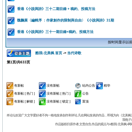
香港《小說與詩》三十二期目錄 + 稿約、投稿方法
魏鵬展〈編輯序 ：作家創作的限制與自由〉《小說與詩》31期
香港《小說與詩》三十一期目錄+稿約、投稿方法
按时间显示以前
酷我-北美枫 首页
->
当代诗歌
第
1
页/共
633
页
有新帖
没有新帖
站内公告
精华
有新帖 [ 热门 ]
没有新帖 [ 热门 ]
公告
有新帖 [ 解锁 ]
没有新帖 [ 锁定 ]
置顶
本论坛欢迎广大文学爱好者不拘一格地发表创作和评论.凡在网站发表的作品，即视为向《北美枫》丛
我电子
作品版权归原作者.文责自负.作品的观点与<酷我-北美枫>网