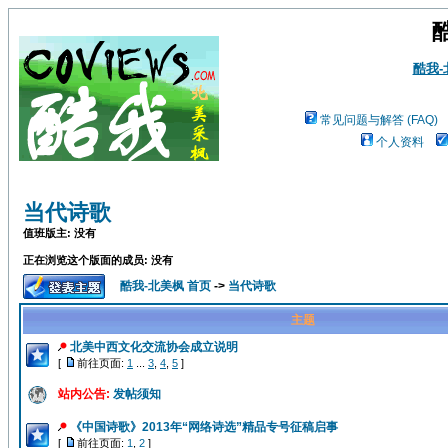
酷我
常见问题与解答 (FAQ)
个人资料
当代诗歌
值班版主: 没有
正在浏览这个版面的成员: 没有
酷我-北美枫 首页
->
当代诗歌
主题
北美中西文化交流协会成立说明
[
前往页面:
1
...
3
,
4
,
5
]
站内公告:
发帖须知
《中国诗歌》2013年“网络诗选”精品专号征稿启事
[
前往页面:
1
,
2
]