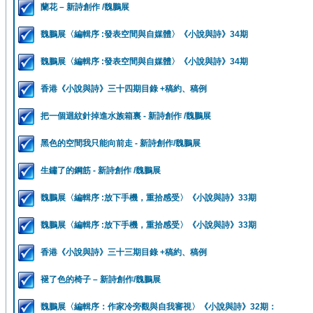
蘭花 – 新詩創作 /魏鵬展
魏鵬展〈編輯序 :發表空間與自媒體〉《小說與詩》34期
魏鵬展〈編輯序 :發表空間與自媒體〉《小說與詩》34期
香港《小說與詩》三十四期目錄 +稿約、稿例
把一個迴紋針掉進水族箱裏 - 新詩創作 /魏鵬展
黑色的空間我只能向前走 - 新詩創作/魏鵬展
生鏽了的鋼筋 - 新詩創作 /魏鵬展
魏鵬展〈編輯序 :放下手機，重拾感受〉《小說與詩》33期
魏鵬展〈編輯序 :放下手機，重拾感受〉《小說與詩》33期
香港《小說與詩》三十三期目錄 +稿約、稿例
褪了色的椅子 – 新詩創作/魏鵬展
魏鵬展〈編輯序：作家冷旁觀與自我審視〉《小說與詩》32期：