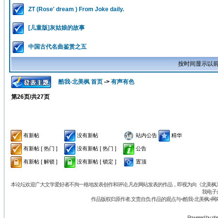
ZT (Rose' dream ) From Joke daily.
[儿童版]灰姑娘的故事
中国古代名曲鉴赏之五
按时间显示以前
酷我-北美枫 首页
->
有声有色
第
26
页/共
27
页
有新帖
没有新帖
站内公告
精华
有新帖 [ 热门 ]
没有新帖 [ 热门 ]
公告
有新帖 [ 解锁 ]
没有新帖 [ 锁定 ]
置顶
本论坛欢迎广大文学爱好者不拘一格地发表创作和评论.凡在网站发表的作品，即视为向《北美枫》丛
我电子
作品版权归原作者.文责自负.作品的观点与<酷我-北美枫>网
Powered by
ph