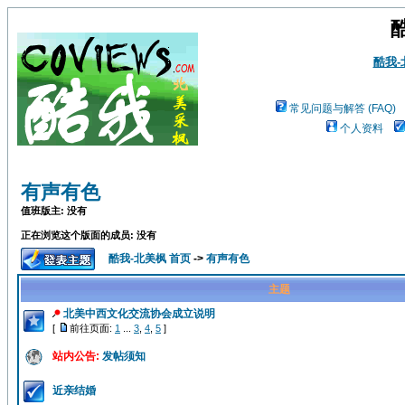
酷我
常见问题与解答 (FAQ)
个人资料
有声有色
值班版主: 没有
正在浏览这个版面的成员: 没有
酷我-北美枫 首页
->
有声有色
主题
北美中西文化交流协会成立说明
[
前往页面:
1
...
3
,
4
,
5
]
站内公告:
发帖须知
近亲结婚