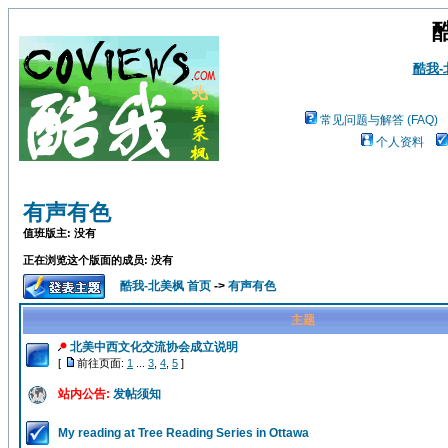
酷我
常见问题与解答 (FAQ)
个人资料
有声有色
值班版主: 没有
正在浏览这个版面的成员: 没有
酷我-北美枫 首页
->
有声有色
主题
北美中西文化交流协会成立说明
[
前往页面:
1
...
3
,
4
,
5
]
站内公告:
发帖须知
My reading at Tree Reading Series in Ottawa