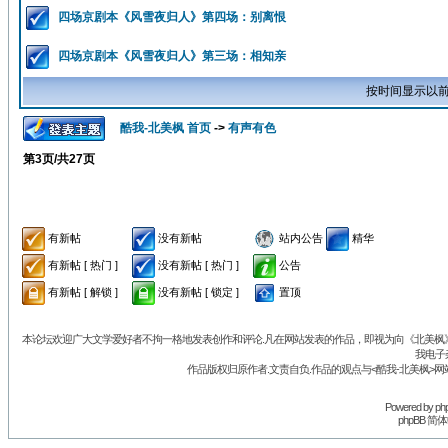
四场京剧本《风雪夜归人》第四场：别离恨
四场京剧本《风雪夜归人》第三场：相知亲
按时间显示以前
酷我-北美枫 首页
->
有声有色
第
3
页/共
27
页
有新帖
没有新帖
站内公告
精华
有新帖 [ 热门 ]
没有新帖 [ 热门 ]
公告
有新帖 [ 解锁 ]
没有新帖 [ 锁定 ]
置顶
本论坛欢迎广大文学爱好者不拘一格地发表创作和评论.凡在网站发表的作品，即视为向《北美枫》丛
我电子
作品版权归原作者.文责自负.作品的观点与<酷我-北美枫>网
Powered by
ph
phpBB 简