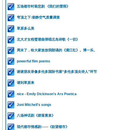
五场都市时装悲剧 《我们的雷雨》
穹顶之下:柴静空气质量调查
草原多么美
北大才女程璧谱曲弹唱北岛诗歌《一切》
周末了，给大家放放我朗诵的《满江红》。博一乐。
powerful flim poems
谢谢朋友录像多伦多国际书展“多伦多顶尖诗人”环节
请到草原来
nice - Emily Dickinson's Ars Poetica
Joni Mitchell's songs
八场神话剧《碧落黄泉》
现代都市情感剧——《欲望都市》