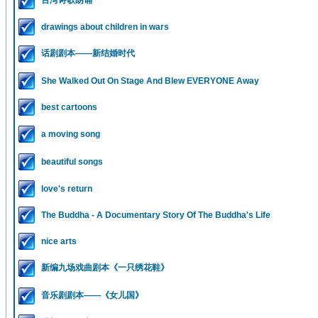
台湾诗歌朗诵
drawings about children in wars
话剧剧本——新结婚时代
She Walked Out On Stage And Blew EVERYONE Away
best cartoons
a moving song
beautiful songs
love's return
The Buddha - A Documentary Story Of The Buddha's Life
nice arts
新编九场戏曲剧本《一只绣花鞋》
音乐剧剧本——《女儿国》