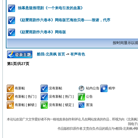
独幕悬疑推理剧《一个来电引发的血案》
《赵燮雨剧作六卷本》网络版艺海拾贝卷——致谢，代序
《赵燮雨剧作六卷本》网络版
按时间显示以前
酷我-北美枫 首页
->
有声有色
第
1
页/共
27
页
有新帖
没有新帖
站内公告
精华
有新帖 [ 热门 ]
没有新帖 [ 热门 ]
公告
有新帖 [ 解锁 ]
没有新帖 [ 锁定 ]
置顶
本论坛欢迎广大文学爱好者不拘一格地发表创作和评论.凡在网站发表的作品，即视为向《北美枫》丛
我电子
作品版权归原作者.文责自负.作品的观点与<酷我-北美枫>网