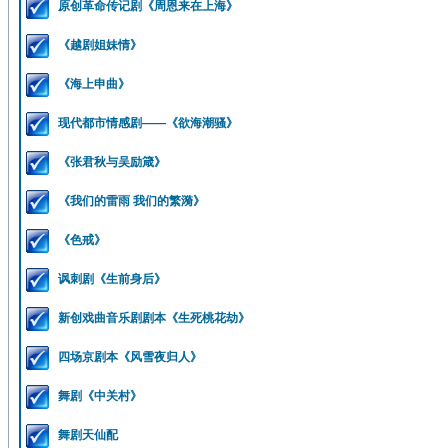
原创革命传记剧《周恩来在上海》
《越剧姐妹情》
《海上申曲》
现代都市情感剧——《欲海潮骚》
《张君秋与吴励箴》
《我们的雷雨 我们的繁漪》
《色戒》
讽刺剧《生前身后》
新创戏曲音乐剧剧本《生死桃花劫》
四场京剧本《风雪夜归人》
舞剧《中关村》
舞剧天仙配