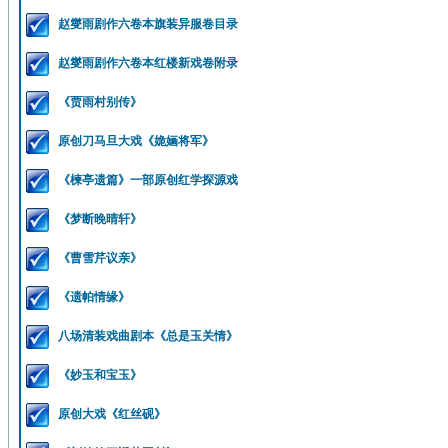
赵燮雨剧作六卷本旗装异服卷目录
赵燮雨剧作六卷本红楼新戏卷附录
《贾雨村别传》
原创刀马旦大戏《姽婳将军》
《楝亭遗篇》一部原创红学探源戏
《梦断晚晴轩》
《曹雪芹议亲》
《遗帕情缘》
八场清装戏曲剧本《总是玉关情》
《妙玉和宝玉》
原创大戏《红丝砚》