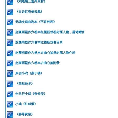
《刘姥姥三返芥豆村》
《日边红杏依云栽》
无场次戏曲剧本《不肖种种》
赵燮雨剧作六卷本红楼新戏卷封面人物，题诗赠言
赵燮雨剧作六卷本红楼新戏卷目录
赵燮雨剧作六卷本古曲心鉴卷封底人物介绍
赵燮雨剧作六卷本古曲心鉴附录
原创小戏《燕子楼》
《高祖还乡》
全丑行小戏《奔长安》
小戏《红丝恨》
《碧落黄泉》