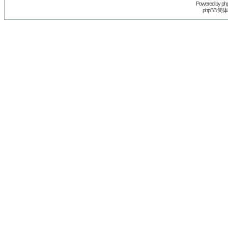
Powered by
ph
phpBB 简