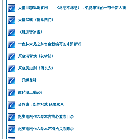
人情世态讽刺喜剧——《愿意不愿意》，弘扬孝道的一部全新大戏
大型武戏《新杀四门》
《肝胆皆冰雪》
一台从未见之舞台全新编写的水浒新戏
原创清官戏《花轿错》
原创历史剧《回长安》
一只绣花鞋
红毡毯上唱武行
吕铭康：疾笔写戏 硕果累累
赵燮雨剧作六卷本古曲心鉴卷目录
赵燮雨剧作六卷本艺海拾贝卷附录