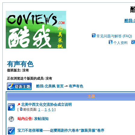
酷我
常见问题与解答 (FAQ)
个人资料
有声有色
值班版主: 没有
正在浏览这个版面的成员: 没有
酷我-北美枫 首页
->
有声有色
主题
北美中西文化交流协会成立说明
[
前往页面:
1
...
3
,
4
,
5
]
站内公告:
发帖须知
宝刀不老倍璀璨——赵燮雨剧作六卷本“旗装异服”卷序