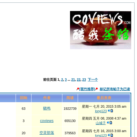
前往页面
1
,
2
,
3
...
21
,
22
,
23
下一个
[斑竹推荐]
标记所有帖子为已读
回响
作者
阅读
最后发表
星期一 七月 20, 2015 3:05 am
晓鸣
63
1922739
long123
星期四 五月 08, 2008 4:37 am
coviews
3
655130
山城子
星期四 七月 16, 2015 3:00 am
空灵部落
20
379563
long123