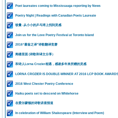
Poet laureates coming to Mississauga reporting by News
Poetry Night | Readings with Canadian Poets Laureate
较量 -从小小的乒乓球上找到灵感
Join us for the Love Poetry Festival at Toronto Island
2016“最翁之译”诗歌翻译竞赛
阁楼里面 (诗歌和译文分享）
和诗人Lorna Crozier相遇，感谢多年来所赠的灵感
LORNA CROZIER IS DOUBLE-WINNER AT 2016 LCP BOOK AWARD
2016 West Chester Poetry Conference
Haiku poets set to descend on Whitehorse
在爱尔蒙顿的诗歌讲座报道
In celebration of William Shakespeare (Interview and Poem)