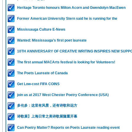
Heritage Toronto honours Milton Acorn and Gwendolyn MacEwen
Former American University Stern said he is running for the
Mississauga Culture E-News
Wanted: Mississauga’s first poet laureate
10TH ANNIVERSARY OF CREATIVE WRITING INSPIRES NEW SUPP
The first annual MACArts festival is looking for Volunteers!
The Poets Laureate of Canada
Get Low-cost FIFA COINS
join us at 2017 West Chester Poetry Conference (USA)
多伦多：这里有风景，还有诗歌和远方
诗歌展】上海日常之美诗歌展隆重开幕
Can Poetry Matter? Reports on Poets Laureate reading event