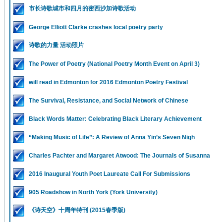
市长诗歌城市和四月的密西沙加诗歌活动
George Elliott Clarke crashes local poetry party
诗歌的力量 活动照片
The Power of Poetry (National Poetry Month Event on April 3)
will read in Edmonton for 2016 Edmonton Poetry Festival
The Survival, Resistance, and Social Network of Chinese
Black Words Matter: Celebrating Black Literary Achievement
“Making Music of Life”: A Review of Anna Yin’s Seven Nigh
Charles Pachter and Margaret Atwood: The Journals of Susanna
2016 Inaugural Youth Poet Laureate Call For Submissions
905 Roadshow in North York (York University)
《诗天空》十周年特刊 (2015春季版)