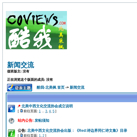
新闻交流
值班版主: 没有
正在浏览这个版面的成员: 没有
酷我-北美枫 首页
->
新闻交流
北美中西文化交流协会成立说明
[
前往页面:
1
...
3
,
4
,
5
]
站内公告:
发帖须知
公告:
北美中西文化交流协会出版：《Red:诗边界同仁诗文集》目录
[
前往页面:
1
,
2
]