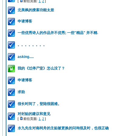
[
前往页面:
1
,
2
]
北美枫的搜索功能太差
申请博客
一些优秀诗人的作品并不优秀; 一些"精品" 并不精.
。。。。。。。。
asking.....
我的《过停尸堂》怎么没了？
申请博客
求助
很长时间了，登陆很困难。
对封贴的建议和意见
[
前往页面:
1
,
2
]
水九先生对南柯舟的主贴被更换的问询很及时，也很正确