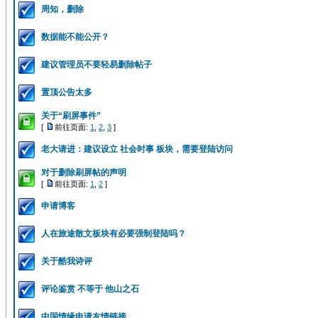
周知，删除
数据能不能公开？
建议管理员不要轻易删除帖子
置顶公告太多
关于“刷屏事件”
[
前往页面:
1
,
2
,
3
]
老大请进：建议设立 社会时事 板块，需要登陆访问
对于删除刷屏帖的声明
[
前往页面:
1
,
2
]
申请博客
人在旅途散文板块有必要强制登陆吗？
关于酷我诗评
评论鉴赏 不等于 他山之石
中国情缘申请友情链接