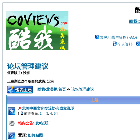
酷我
常见问题与解答 (FAQ)
个人资料
论坛管理建议
值班版主: 没有
正在浏览这个版面的成员: 没有
酷我-北美枫 首页
->
论坛管理建议
主题
北美中西文化交流协会成立说明
[
前往页面:
1
...
3
,
4
,
5
]
站内公告:
发帖须知
置顶:
如何贴图