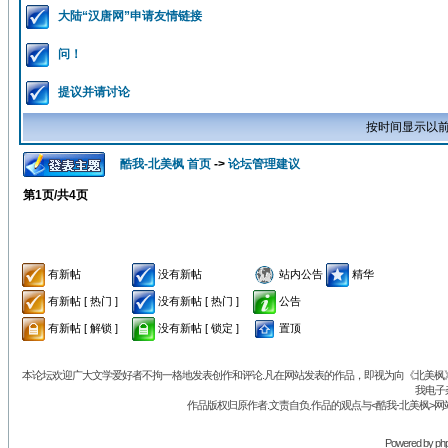
大陆“汉唐网”申请友情链接
问！
提议并请讨论
按时间显示以前
酷我-北美枫 首页
->
论坛管理建议
第
1
页/共
4
页
有新帖
没有新帖
站内公告
精华
有新帖 [ 热门 ]
没有新帖 [ 热门 ]
公告
有新帖 [ 解锁 ]
没有新帖 [ 锁定 ]
置顶
本论坛欢迎广大文学爱好者不拘一格地发表创作和评论.凡在网站发表的作品，即视为向《北美枫》丛
我电子
作品版权归原作者.文责自负.作品的观点与<酷我-北美枫>网
Powered by
ph