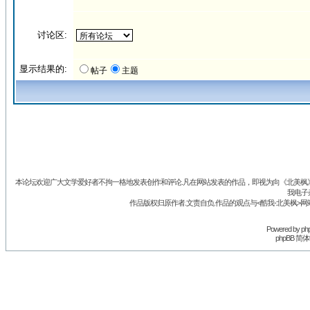
讨论区:
显示结果的:
帖子
主题
本论坛欢迎广大文学爱好者不拘一格地发表创作和评论.凡在网站发表的作品，即视为向《北美枫》丛
我电子
作品版权归原作者.文责自负.作品的观点与<酷我-北美枫>网
Powered by
ph
phpBB 简