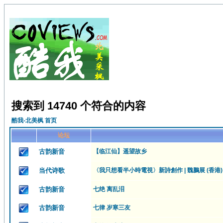
搜索到 14740 个符合的内容
酷我-北美枫 首页
论坛
古韵新音
【临江仙】遥望故乡
当代诗歌
〈我只想看半小時電視〉新詩創作 | 魏鵬展 (香港)
古韵新音
七绝 离乱泪
古韵新音
七律 岁寒三友