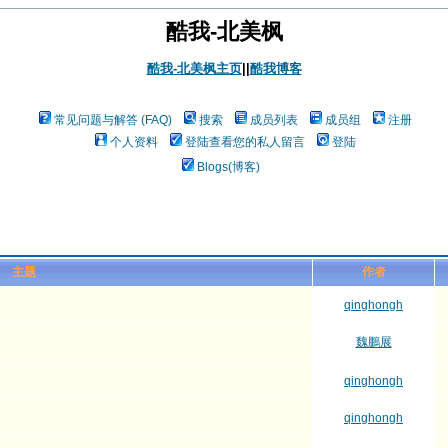
酷我-北美枫
酷我-北美枫主页
||
酷我博客
常见问题与解答 (FAQ)
搜索
成员列表
成员组
注册
个人资料
登陆查看您的私人留言
登陆
Blogs(博客)
主题
作者
qinghongh
魏鵬展
qinghongh
qinghongh