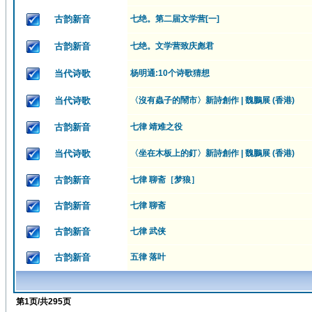
古韵新音
七绝。第二届文学营[一]
古韵新音
七绝。文学营致庆彪君
当代诗歌
杨明通:10个诗歌猜想
当代诗歌
〈沒有蟲子的鬧市〉新詩創作 | 魏鵬展 (香港)
古韵新音
七律 靖难之役
当代诗歌
〈坐在木板上的釘〉新詩創作 | 魏鵬展 (香港)
古韵新音
七律 聊斋［梦狼］
古韵新音
七律 聊斋
古韵新音
七律 武侠
古韵新音
五律 落叶
第
1
页/共
295
页