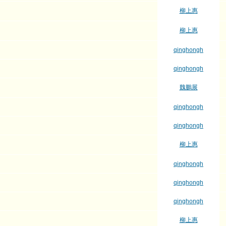
柳上惠
柳上惠
qinghongh
qinghongh
魏鵬展
qinghongh
qinghongh
柳上惠
qinghongh
qinghongh
qinghongh
柳上惠