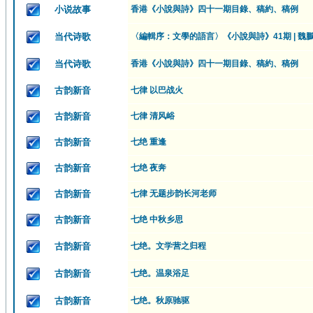
小说故事
香港《小說與詩》四十一期目錄、稿約、稿例
当代诗歌
〈編輯序：文學的語言〉《小說與詩》41期 | 魏鵬展
当代诗歌
香港《小說與詩》四十一期目錄、稿約、稿例
古韵新音
七律 以巴战火
古韵新音
七律 清风峪
古韵新音
七绝 重逢
古韵新音
七绝 夜奔
古韵新音
七律 无题步韵长河老师
古韵新音
七绝 中秋乡思
古韵新音
七绝。文学营之归程
古韵新音
七绝。温泉浴足
古韵新音
七绝。秋原驰驱