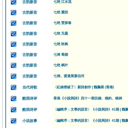
古韵新音
七绝 江水流
古韵新音
七绝 重阳
古韵新音
七绝 贾探春
古韵新音
七绝 无题
古韵新音
七绝 秋枫
古韵新音
七律 蜀都
古韵新音
七绝 枫叶
古韵新音
七律。渡過第聂伯河
当代诗歌
〈紅綠燈破了〉新詩創作 | 魏鵬展 (香港)
酷我诗评
香港《小說與詩》四十一期目錄、稿約、稿例
酷我诗评
〈編輯序：文學的語言〉《小說與詩》41期 | 魏鵬展
小说故事
〈編輯序：文學的語言〉《小說與詩》41期 | 魏鵬展