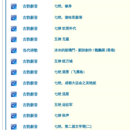
古韵新音
七绝。修身
古韵新音
七绝。遊哈里森湖
古韵新音
七律 饥荒年代
古韵新音
五律 无题
当代诗歌
冰冷的玻璃門 - 新詩創作 / 魏鵬展 (香港)
古韵新音
五律 统万城
古韵新音
七绝 观景（飞雁格）
古韵新音
七绝。成都大运会之吴艳妮
古韵新音
七绝 流星
古韵新音
五绝 远征军
古韵新音
七律 秋声
古韵新音
七绝。第二届文学营[二]