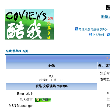
酷我
常见问题与解答 (FAQ)
个人资料
酷我-北美枫 首页
个
头像
关于 文
注册时
举人
发帖总
（中举啦，狂喜中！）
联络 文学现场
文学现场
来
Email 地址:
主
私人留言:
职
MSN Messenger: