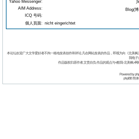
Yahoo Messenger:
兴
AIM Address:
Blog(博
ICQ 号码:
個人頁面:
nicht eingerichtet
本论坛欢迎广大文学爱好者不拘一格地发表创作和评论.凡在网站发表的作品，即视为向《北美枫》丛
我电子
作品版权归原作者.文责自负.作品的观点与<酷我-北美枫>网
Powered by
ph
phpBB 简