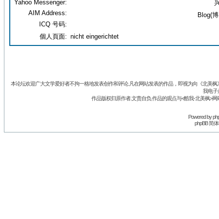
Yahoo Messenger:
兴
AIM Address:
Blog(博
ICQ 号码:
個人頁面:
nicht eingerichtet
本论坛欢迎广大文学爱好者不拘一格地发表创作和评论.凡在网站发表的作品，即视为向《北美枫》丛
我电子
作品版权归原作者.文责自负.作品的观点与<酷我-北美枫>网
Powered by
ph
phpBB 简