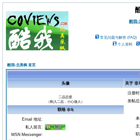
酷我
常见问题与解答 (FAQ)
个人资料
酷我-北美枫 首页
头像
关于 非
注册时
二品总督
发帖总
（刚入二品，小心做人）
联络
非马
来
Email 地址:
主
私人留言:
职
MSN Messenger: