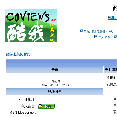
酷我
常见问题与解答 (FAQ)
个人资料
酷我-北美枫 首页
头像
关于 非
注册时
二品总督
发帖总
（刚入二品，小心做人）
联络
非马
来
Email 地址:
主
私人留言:
职
MSN Messenger: