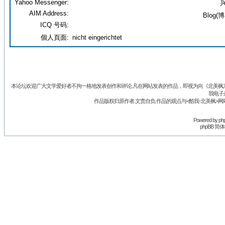
Yahoo Messenger:
兴
AIM Address:
Blog(博
ICQ 号码:
個人頁面:
nicht eingerichtet
本论坛欢迎广大文学爱好者不拘一格地发表创作和评论.凡在网站发表的作品，即视为向《北美枫》丛
我电子
作品版权归原作者.文责自负.作品的观点与<酷我-北美枫>网
Powered by
ph
phpBB 简