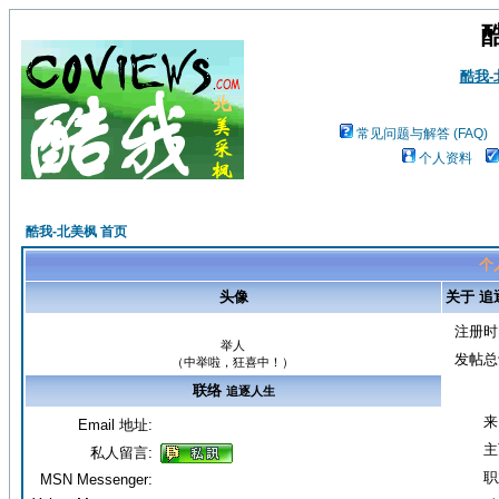
酷我
常见问题与解答 (FAQ)
个人资料
酷我-北美枫 首页
个
头像
关于 追
注册时
举人
发帖总
（中举啦，狂喜中！）
联络
追逐人生
来
Email 地址:
主
私人留言:
职
MSN Messenger: