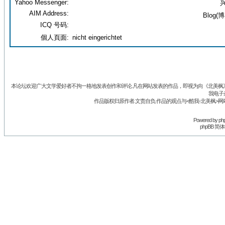
Yahoo Messenger:
兴
AIM Address:
Blog(博
ICQ 号码:
個人頁面:
nicht eingerichtet
本论坛欢迎广大文学爱好者不拘一格地发表创作和评论.凡在网站发表的作品，即视为向《北美枫》丛
我电子
作品版权归原作者.文责自负.作品的观点与<酷我-北美枫>网
Powered by
ph
phpBB 简