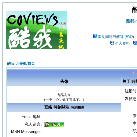
酷我
常见问题与解答 (FAQ)
个人资料
酷我-北美枫 首页
个
头像
关于 時
注册时
九品县令
发帖总
（一不小心，做了官儿了。）
联络 時刻關注
時刻關注
来
Email 地址:
主
私人留言:
职
MSN Messenger: