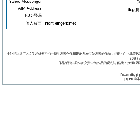
Yahoo Messenger:
兴
AIM Address:
Blog(博
ICQ 号码:
個人頁面:
nicht eingerichtet
本论坛欢迎广大文学爱好者不拘一格地发表创作和评论.凡在网站发表的作品，即视为向《北美枫》丛
我电子
作品版权归原作者.文责自负.作品的观点与<酷我-北美枫>网
Powered by
ph
phpBB 简