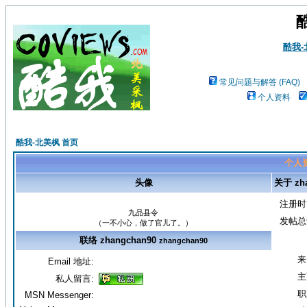
酷我
常见问题与解答 (FAQ)
个人资料
酷我-北美枫 首页
个人资料
头像
关于 zha
注册时
九品县令
发帖总
（一不小心，做了官儿了。）
联络 zhangchan90
zhangchan90
来
Email 地址:
主
私人留言:
职
MSN Messenger: