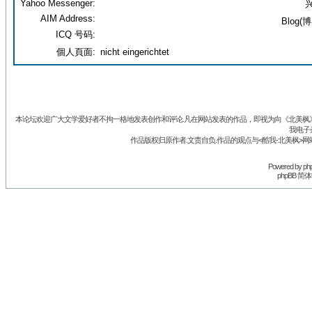
Yahoo Messenger:
兴
AIM Address:
Blog(博
ICQ 号码:
個人頁面:
nicht eingerichtet
本论坛欢迎广大文学爱好者不拘一格地发表创作和评论.凡在网站发表的作品，即视为向《北美枫》丛
我电子
作品版权归原作者.文责自负.作品的观点与<酷我-北美枫>网
Powered by
ph
phpBB 简