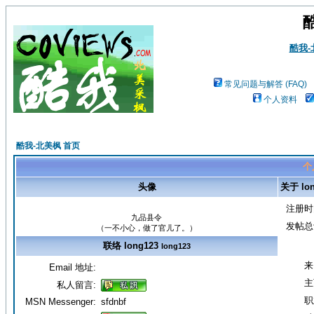
酷我
常见问题与解答 (FAQ)
个人资料
酷我-北美枫 首页
个人
头像
关于 lon
注册时
九品县令
发帖总
（一不小心，做了官儿了。）
联络 long123
long123
来
Email 地址:
主
私人留言:
职
MSN Messenger:
sfdnbf