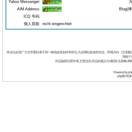
Yahoo Messenger:
兴
AIM Address:
Blog(博
ICQ 号码:
個人頁面:
nicht eingerichtet
本论坛欢迎广大文学爱好者不拘一格地发表创作和评论.凡在网站发表的作品，即视为向《北美枫》丛
我电子
作品版权归原作者.文责自负.作品的观点与<酷我-北美枫>网
Powered by
ph
phpBB 简