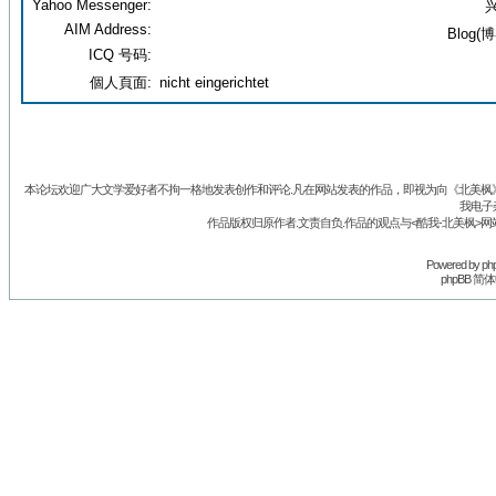
Yahoo Messenger:
兴
AIM Address:
Blog(博
ICQ 号码:
個人頁面:
nicht eingerichtet
本论坛欢迎广大文学爱好者不拘一格地发表创作和评论.凡在网站发表的作品，即视为向《北美枫》丛
我电子
作品版权归原作者.文责自负.作品的观点与<酷我-北美枫>网
Powered by
ph
phpBB 简