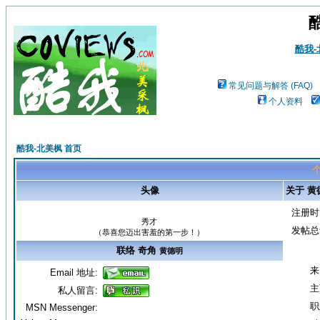
酷我
常见问题与解答 (FAQ)
个人资料
酷我-北美枫 首页
个
头像
关于 黄
注册时
秀才
发帖总
（恭喜您迈出害羞的第一步！）
联络 奇角
黄德明
来
Email 地址:
主
私人留言:
职
MSN Messenger: