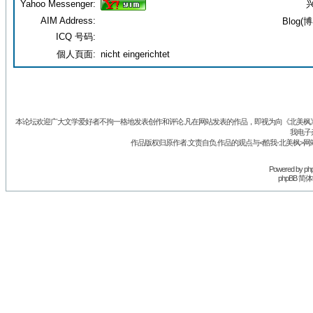
Yahoo Messenger:
兴
AIM Address:
Blog(博
ICQ 号码:
個人頁面:
nicht eingerichtet
本论坛欢迎广大文学爱好者不拘一格地发表创作和评论.凡在网站发表的作品，即视为向《北美枫》丛
我电子
作品版权归原作者.文责自负.作品的观点与<酷我-北美枫>网
Powered by
ph
phpBB 简