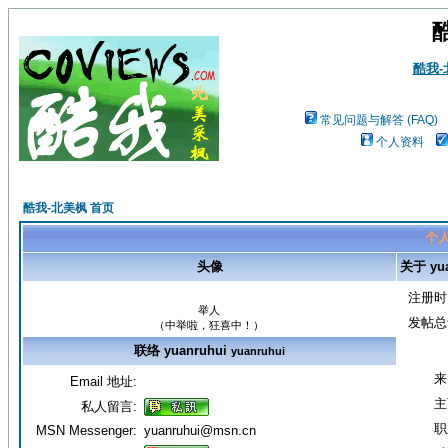
酷我
常见问题与解答 (FAQ)
个人资料
酷我-北美枫 首页
个人资
头像
关于 yua
注册时
举人
发帖总
（中举啦，狂喜中！）
联络 yuanruhui
yuanruhui
来
Email 地址:
主
私人留言:
职
MSN Messenger:
yuanruhui@msn.cn