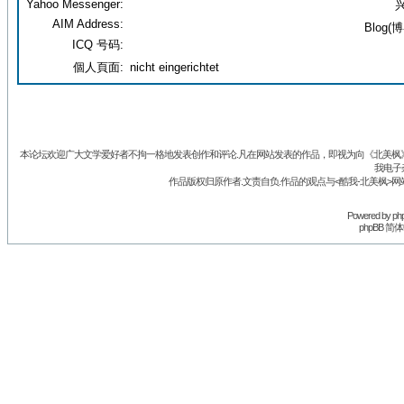
Yahoo Messenger:
兴
AIM Address:
Blog(博
ICQ 号码:
個人頁面:
nicht eingerichtet
本论坛欢迎广大文学爱好者不拘一格地发表创作和评论.凡在网站发表的作品，即视为向《北美枫》丛
我电子
作品版权归原作者.文责自负.作品的观点与<酷我-北美枫>网
Powered by
ph
phpBB 简