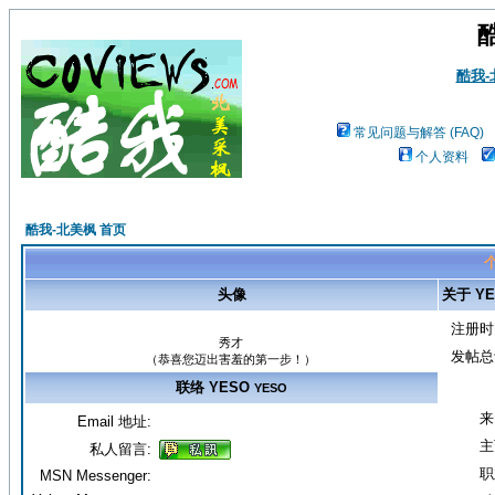
酷我
常见问题与解答 (FAQ)
个人资料
酷我-北美枫 首页
个
头像
关于 YE
注册时
秀才
发帖总
（恭喜您迈出害羞的第一步！）
联络 YESO
YESO
来
Email 地址:
主
私人留言:
职
MSN Messenger: